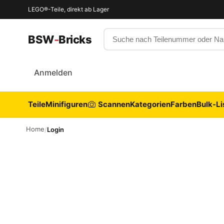
LEGO®-Teile, direkt ab Lager
Suche nach Teilenummer oder
BSW
-
Bricks
Anmelden
Teile
Minifiguren
Scannen
Kategorien
Farben
Bulk-Li
Home
/
Login