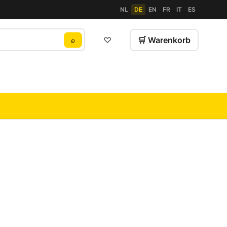
NL
DE
EN
FR
IT
ES
♡
🛒 Warenkorb
⌕