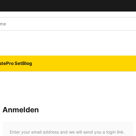
 Name
ste
Pro Set
Blog
Anmelden
Enter your email address and we will send you a login link.