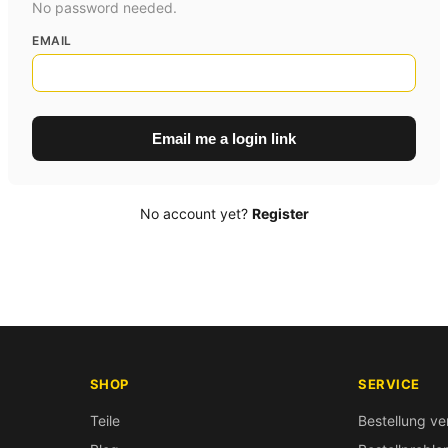
No password needed.
EMAIL
Email me a login link
No account yet?
Register
SHOP
SERVICE
Teile
Bestellung ve