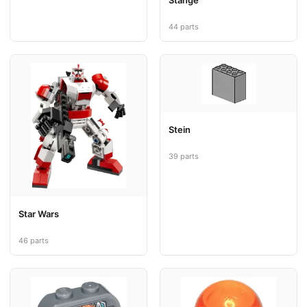
Stange
44 parts
Stein
39 parts
Star Wars
46 parts