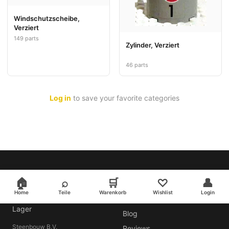
Windschutzscheibe,
Verziert
149 parts
Zylinder, Verziert
46 parts
Log in
to save your favorite categories
SHOP
BSW-Bricks
🏠
⌕
🛒
♡
👤
Home
Teile
Warenkorb
Wishlist
Login
LEGO®-Teile, direkt ab
Teile
Lager
Blog
Steenbouw B.V.
Reviews