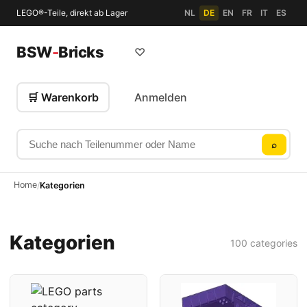
LEGO®-Teile, direkt ab Lager
NL
DE
EN
FR
IT
ES
BSW
-
Bricks
♡
🛒 Warenkorb
Anmelden
Suche nach Teilenummer oder Name
⌕
Home
/
Kategorien
Kategorien
100 categories