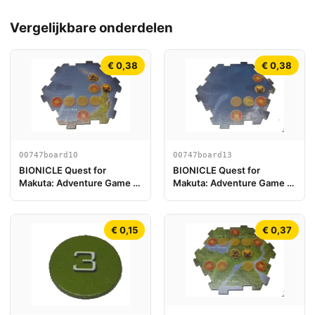
Vergelijkbare onderdelen
€ 0,38
€ 0,38
00747board10
00747board13
BIONICLE Quest for
BIONICLE Quest for
Makuta: Adventure Game -
Makuta: Adventure Game -
Spelbord Onderdeel 10
Spelbord Onderdeel 13
€ 0,15
€ 0,37