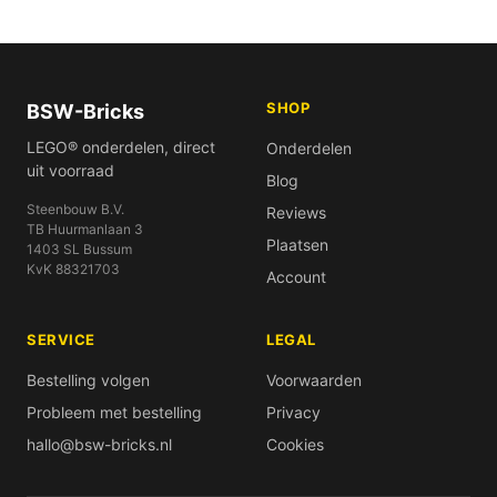
SHOP
BSW-Bricks
LEGO® onderdelen, direct
Onderdelen
uit voorraad
Blog
Steenbouw B.V.
Reviews
TB Huurmanlaan 3
Plaatsen
1403 SL Bussum
KvK 88321703
Account
SERVICE
LEGAL
Bestelling volgen
Voorwaarden
Probleem met bestelling
Privacy
hallo@bsw-bricks.nl
Cookies