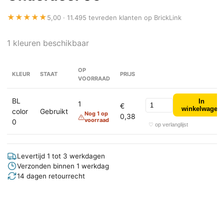
★★★★★
5,00 · 11.495 tevreden klanten op BrickLink
1 kleuren beschikbaar
OP
KLEUR
STAAT
PRIJS
VOORRAAD
BL
In
1
€
winkelwagen
color
Gebruikt
Nog 1 op
0,38
voorraad
0
♡ op verlanglijst
Levertijd 1 tot 3 werkdagen
Verzonden binnen 1 werkdag
14 dagen retourrecht