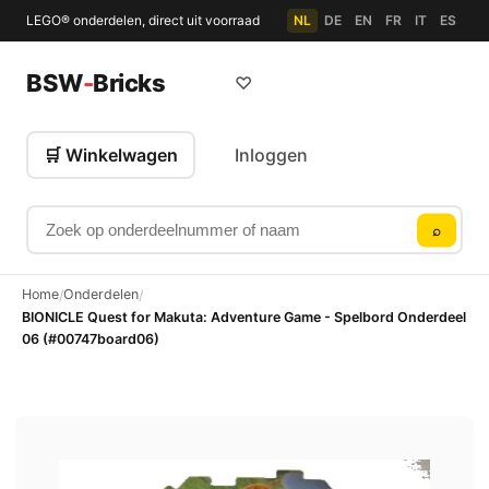
LEGO® onderdelen, direct uit voorraad
NL
DE
EN
FR
IT
ES
BSW
-
Bricks
♡
🛒 Winkelwagen
Inloggen
Zoek op onderdeelnummer of naam
⌕
Home
Onderdelen
/
/
BIONICLE Quest for Makuta: Adventure Game - Spelbord Onderdeel
06 (#00747board06)