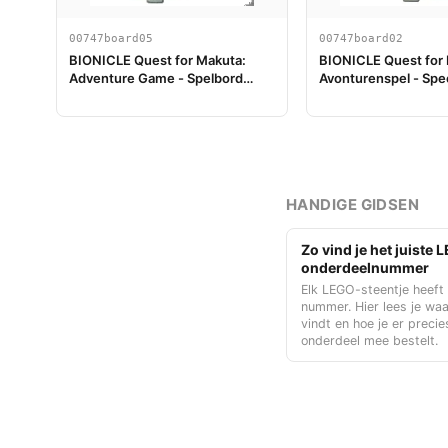
00747board05
00747board02
BIONICLE Quest for Makuta:
BIONICLE Quest for
Adventure Game - Spelbord
Avonturenspel - Spe
Onderdeel 05
02
HANDIGE GIDSEN
Zo vind je het juiste
onderdeelnummer
Elk LEGO-steentje heeft
nummer. Hier lees je waa
vindt en hoe je er precie
onderdeel mee bestelt.