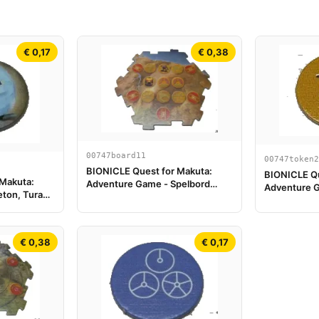
€ 0,17
€ 0,38
00747board11
00747token2
BIONICLE Quest for Makuta:
BIONICLE Qu
 Makuta:
Adventure Game - Spelbord
Adventure G
eton, Turaga
Onderdeel 11
Tiger value 
€ 0,38
€ 0,17