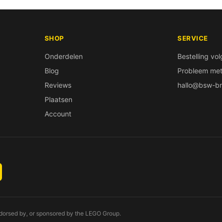
SHOP
SERVICE
Onderdelen
Bestelling vo
Blog
Probleem met 
Reviews
hallo@bsw-br
Plaatsen
Account
endorsed by, or sponsored by the LEGO Group.