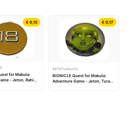
€ 0,15
€ 0,17
9
00747token31
est for Makuta:
BIONICLE Quest for Makuta:
ame - Jeton, Rahi
Adventure Game - Jeton, Turaga
18
Matau