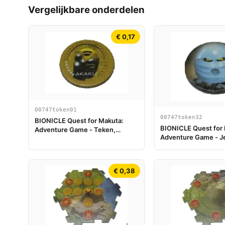
Vergelijkbare onderdelen
€ 0,17
00747token01
00747token32
BIONICLE Quest for Makuta:
BIONICLE Quest for
Adventure Game - Teken,
Adventure Game - J
Kanohi Akaku
Nokama
€ 0,38