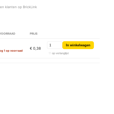
den klanten op BrickLink
VOORRAAD
PRIJS
In winkelwagen
€ 0,38
og 1 op voorraad
♡ op verlanglijst