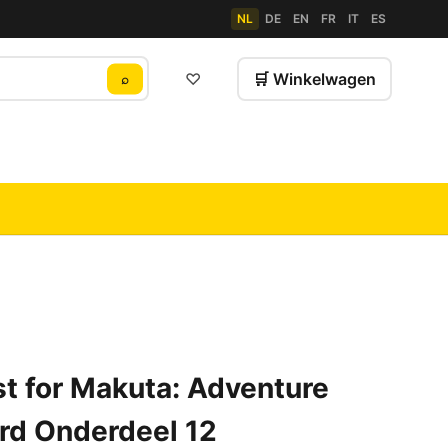
NL
DE
EN
FR
IT
ES
♡
🛒 Winkelwagen
⌕
t for Makuta: Adventure
rd Onderdeel 12