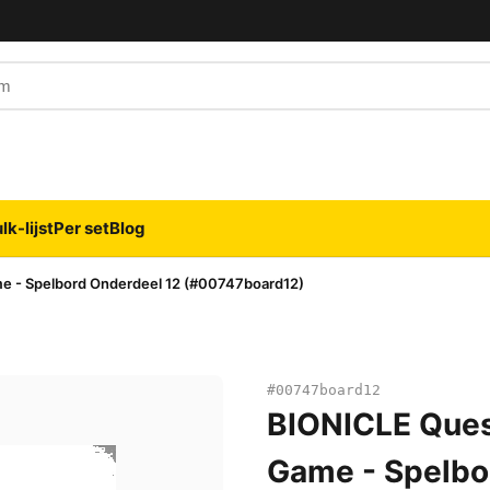
naam
lk-lijst
Per set
Blog
e - Spelbord Onderdeel 12 (#00747board12)
#00747board12
BIONICLE Ques
Game - Spelbo