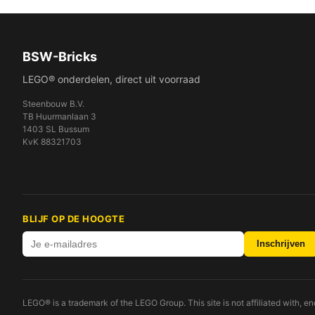
BSW-Bricks
LEGO® onderdelen, direct uit voorraad
Steenbouw B.V.
TB Huurmanlaan 3
1403 SL Bussum
KvK 88321703
BLIJF OP DE HOOGTE
Inschrijven
LEGO® is a trademark of the LEGO Group. This site is not affiliated with, 