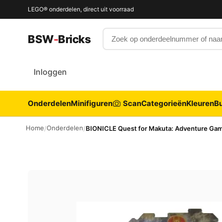
LEGO® onderdelen, direct uit voorraad
Zoek op onderdeelnummer of 
BSW
-
Bricks
Inloggen
Onderdelen
Minifiguren
Scan
Categorieën
Kleuren
Bu
Home
Onderdelen
/
/
BIONICLE Quest for Makuta: Adventure Gam