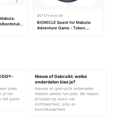
00747token38
 Makuta:
BIONICLE Quest for Makuta:
elbordstuk
Adventure Game - Token,
Temple Key Token 2
 LEGO®-
Nieuw of Gebruikt: welke
onderdelen kies je?
 een uniek
Nieuwe en gebruikte onderdelen
r je het
hebben allebei hun plek. We helpen
s het juiste
je kiezen op basis van
zichtbaarheid, prijs en
beschikbaarheid.