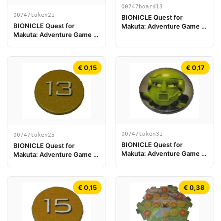
00747board13
00747token21
BIONICLE Quest for
BIONICLE Quest for
Makuta: Adventure Game -
Makuta: Adventure Game -
Spelbord Onderdeel 13
Jeton, Rahi Scorpion value
10
€ 0,15
€ 0,17
00747token31
00747token25
BIONICLE Quest for
BIONICLE Quest for
Makuta: Adventure Game -
Makuta: Adventure Game -
Jeton, Turaga Matau
Jeton, Rahi Tiger value 13
€ 0,15
€ 0,38