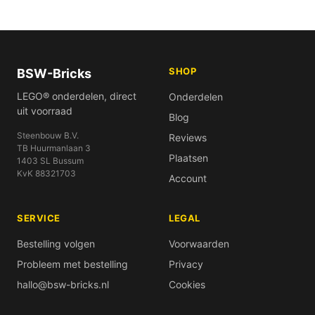
SHOP
BSW-Bricks
LEGO® onderdelen, direct
Onderdelen
uit voorraad
Blog
Steenbouw B.V.
Reviews
TB Huurmanlaan 3
Plaatsen
1403 SL Bussum
KvK 88321703
Account
SERVICE
LEGAL
Bestelling volgen
Voorwaarden
Probleem met bestelling
Privacy
hallo@bsw-bricks.nl
Cookies