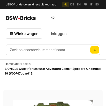
LEGO® onderdelen, direct uit voorraad
NL
DE
EN
FR
IT
ES
BSW
-
Bricks
♡
🛒 Winkelwagen
Inloggen
Zoek op onderdeelnummer of naam
⌕
Home
Onderdelen
/
/
BIONICLE Quest for Makuta: Adventure Game - Spelbord Onderdeel
19 (#00747board19)