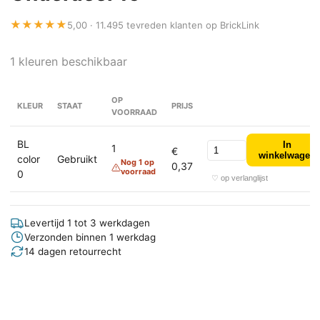
★★★★★
5,00 · 11.495 tevreden klanten op BrickLink
1 kleuren beschikbaar
OP
KLEUR
STAAT
PRIJS
VOORRAAD
BL
In
1
€
winkelwagen
color
Gebruikt
Nog 1 op
0,37
voorraad
0
♡ op verlanglijst
Levertijd 1 tot 3 werkdagen
Verzonden binnen 1 werkdag
14 dagen retourrecht