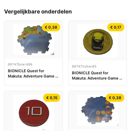
Vergelijkbare onderdelen
€ 0,38
€ 0,17
00747board06
00747token05
BIONICLE Quest for
BIONICLE Quest for
Makuta: Adventure Game -
Makuta: Adventure Game -
Spelbord Onderdeel 06
Jeton, Kanohi Miru
€ 0,15
€ 0,38