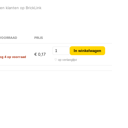
den klanten op BrickLink
VOORRAAD
PRIJS
In winkelwagen
€ 0,17
og 4 op voorraad
♡ op verlanglijst