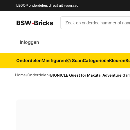
LEGO® onderdelen, direct uit voorraad
Zoek op onderdeelnummer of 
BSW
-
Bricks
Inloggen
Onderdelen
Minifiguren
Scan
Categorieën
Kleuren
Bu
Home
Onderdelen
/
/
BIONICLE Quest for Makuta: Adventure Gam