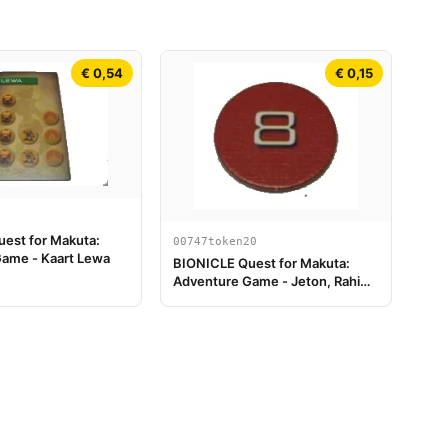
€ 0,54
€ 0,15
est for Makuta:
00747token20
ame - Kaart Lewa
BIONICLE Quest for Makuta:
Adventure Game - Jeton, Rahi
Scorpion value 8