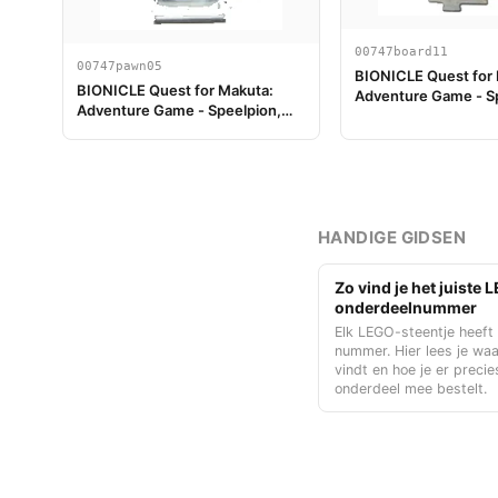
00747board11
00747pawn05
BIONICLE Quest for
BIONICLE Quest for Makuta:
Adventure Game - S
Adventure Game - Speelpion,
Onderdeel 11
Pohatu
HANDIGE GIDSEN
Zo vind je het juiste
onderdeelnummer
Elk LEGO-steentje heeft
nummer. Hier lees je waa
vindt en hoe je er precie
onderdeel mee bestelt.