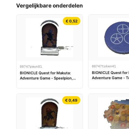
Vergelijkbare onderdelen
€ 0,52
00747token41
00747pawn01
BIONICLE Quest for
BIONICLE Quest for Makuta:
Adventure Game - T
Adventure Game - Speelpion,
Temple Key Token 5
Gali
€ 0,49