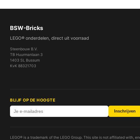
BSW-Bricks
LEGO® onderdelen, direct uit voorraad
Steenbouw B.V.
TB Huurmanlaan 3
1403 SL Bussum
KvK 88321703
BLIJF OP DE HOOGTE
Inschrijven
LEGO® is a trademark of the LEGO Group. This site is not affiliated with, 