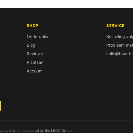
SHOP
SERVICE
Onderdelen
Bestelling vo
Blog
Probleem met 
Reviews
hallo@bsw-br
Plaatsen
Account
endorsed by, or sponsored by the LEGO Group.