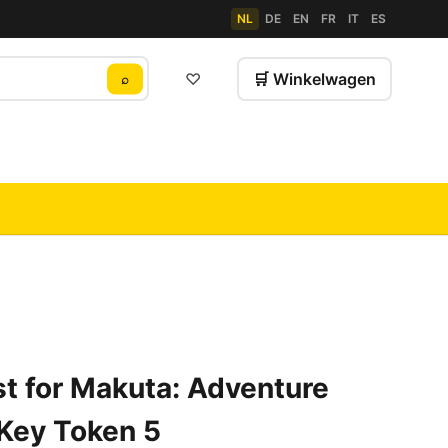
NL
DE
EN
FR
IT
ES
♡
🛒 Winkelwagen
⌕
t for Makuta: Adventure
 Key Token 5