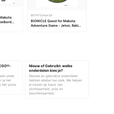
00747token18
 Makuta:
BIONICLE Quest for Makuta:
pelbord
Adventure Game - Jeton, Rahi
Gnat value 7
 LEGO®-
Nieuw of Gebruikt: welke
onderdelen kies je?
 een uniek
Nieuwe en gebruikte onderdelen
r je het
hebben allebei hun plek. We helpen
s het juiste
je kiezen op basis van
zichtbaarheid, prijs en
beschikbaarheid.