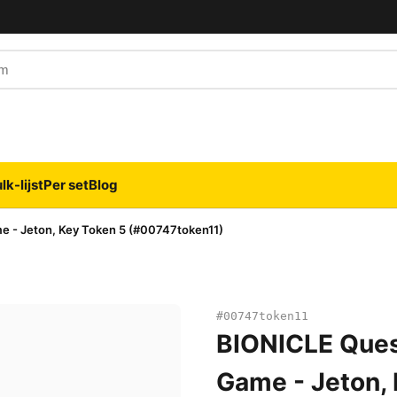
naam
lk-lijst
Per set
Blog
e - Jeton, Key Token 5 (#00747token11)
#00747token11
BIONICLE Ques
Game - Jeton,