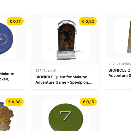
€ 0,17
€ 0,52
00747card03
BIONICLE Qu
00747pawn04
 Makuta:
Adventure G
BIONICLE Quest for Makuta:
oken,
Adventure Game - Speelpion,
Onua
€ 0,38
€ 0,15