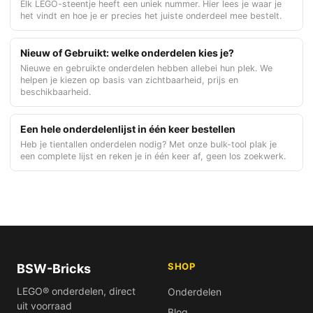
Elk LEGO-steentje heeft een uniek nummer. Hier lees je waar je
het vindt en hoe je er precies het juiste onderdeel mee bestelt.
Nieuw of Gebruikt: welke onderdelen kies je?
Nieuwe en gebruikte onderdelen hebben allebei hun plek. We
helpen je kiezen op basis van zichtbaarheid, prijs en
beschikbaarheid.
Een hele onderdelenlijst in één keer bestellen
Heb je tientallen onderdelen nodig? Met onze bulk-tool plak je
een complete lijst en reken je in één keer af, geen los zoekwerk.
SHOP
BSW-Bricks
LEGO® onderdelen, direct
Onderdelen
uit voorraad
Blog