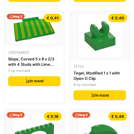
Nog 3
€ 0,41
€ 0,40
15625pb023
Slope, Curved 5 x 8 x 2/3
with 4 Studs with Lime
15712
Stripes Pattern
3 op voorraad
Tegel, Modified 1 x 1 with
Open O Clip
In mand
8 op voorraad
In mand
Nog 5
Nog 5
€ 0,18
€ 0,46