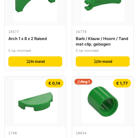
16577
16770
Arch 1 x 8 x 2 Raised
Barb / Klauw / Hoorn / Tand
met clip, gebogen
5 op voorraad
5 op voorraad
In mand
In mand
Nog 1
€ 0,14
€ 1,77
1748
18654