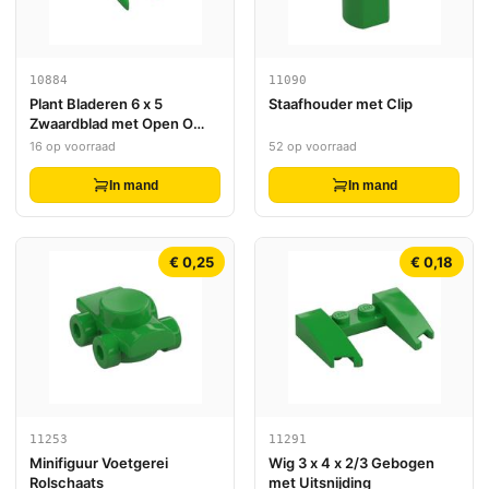
10884
11090
Plant Bladeren 6 x 5
Staafhouder met Clip
Zwaardblad met Open O
Clip Dik
16 op voorraad
52 op voorraad
In mand
In mand
€ 0,25
€ 0,18
11253
11291
Minifiguur Voetgerei
Wig 3 x 4 x 2/3 Gebogen
Rolschaats
met Uitsnijding