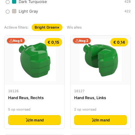
Dark Turquoise
428
Light Gray
422
Actieve filters:
Bright Green
×
Wis alles
Nog 5
Nog 2
€ 0,15
€ 0,14
10126
10127
Hand Reus, Rechts
Hand Reus, Links
5 op voorraad
2 op voorraad
In mand
In mand