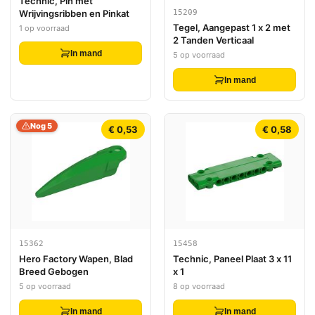
Technic, Pin met
15209
Wrijvingsribben en Pinkat
Tegel, Aangepast 1 x 2 met
1 op voorraad
2 Tanden Verticaal
In mand
5 op voorraad
In mand
Nog 5
€ 0,53
€ 0,58
15362
15458
Hero Factory Wapen, Blad
Technic, Paneel Plaat 3 x 11
Breed Gebogen
x 1
5 op voorraad
8 op voorraad
In mand
In mand