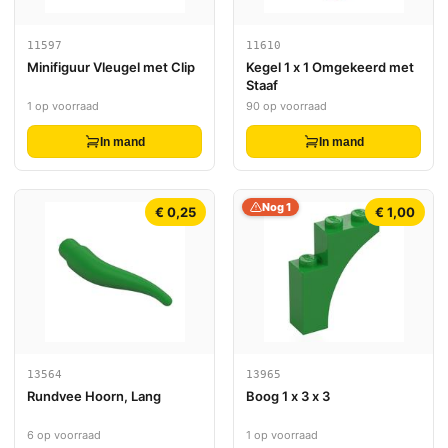
11597
11610
Minifiguur Vleugel met Clip
Kegel 1 x 1 Omgekeerd met
Staaf
1 op voorraad
90 op voorraad
In mand
In mand
Nog 1
€ 0,25
€ 1,00
13564
13965
Rundvee Hoorn, Lang
Boog 1 x 3 x 3
6 op voorraad
1 op voorraad