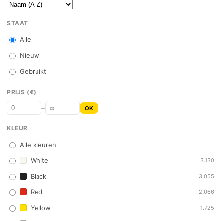
STAAT
Alle
Nieuw
Gebruikt
PRIJS (€)
–
OK
KLEUR
Alle kleuren
White
3.130
Black
3.055
Red
2.066
Yellow
1.725