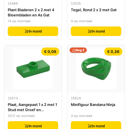
15469
15535
Plant Bladeren 2 x 2 met 4
Tegel, Rond 2 x 2 met Gat
Bloembladen en As Gat
14 op voorraad
4 op voorraad
In mand
In mand
Nog 3
€ 0,06
€ 0,36
15573
15619
Plaat, Aangepast 1 x 2 met 1
Minifiguur Bandana Ninja
Stud met Groef en
Onderkant Stud Houder
3012 op voorraad
3 op voorraad
(Jumper)
In mand
In mand