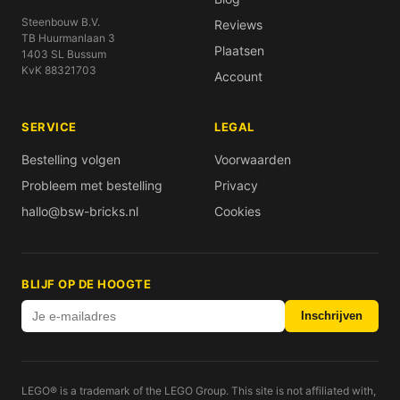
Steenbouw B.V.
Reviews
TB Huurmanlaan 3
Plaatsen
1403 SL Bussum
KvK 88321703
Account
SERVICE
LEGAL
Bestelling volgen
Voorwaarden
Probleem met bestelling
Privacy
hallo@bsw-bricks.nl
Cookies
BLIJF OP DE HOOGTE
Inschrijven
LEGO® is a trademark of the LEGO Group. This site is not affiliated with,