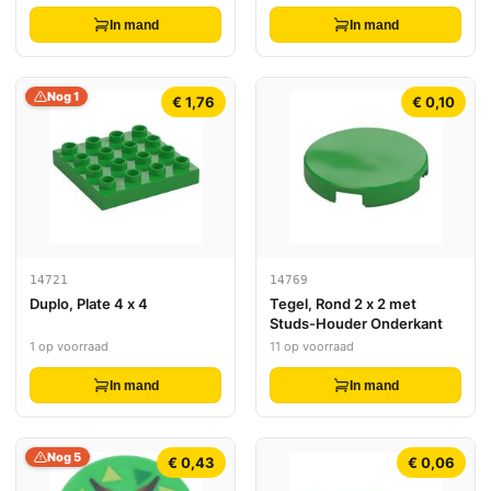
In mand
In mand
Nog 1
€ 1,76
€ 0,10
14721
14769
Duplo, Plate 4 x 4
Tegel, Rond 2 x 2 met
Studs-Houder Onderkant
1 op voorraad
11 op voorraad
In mand
In mand
Nog 5
€ 0,43
€ 0,06