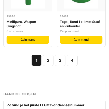
19900
20482
Minifigure, Weapon
Tegel, Rond 1 x 1 met Staaf
Slingshot
en Pinhouder
8 op voorraad
15 op voorraad
In mand
In mand
1
2
3
4
HANDIGE GIDSEN
Zo vind je het juiste LEGO®-onderdeelnummer