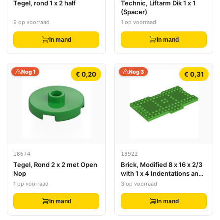
Tegel, rond 1 x 2 half
Technic, Liftarm Dik 1 x 1
(Spacer)
9 op voorraad
1 op voorraad
In mand
In mand
Nog 1
Nog 3
€ 0,20
€ 0,31
18674
18922
Tegel, Rond 2 x 2 met Open
Brick, Modified 8 x 16 x 2/3
Nop
with 1 x 4 Indentations and 1
x 4 Plate
1 op voorraad
3 op voorraad
In mand
In mand