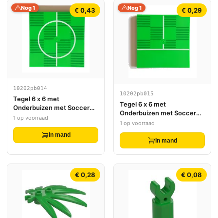
Nog 1
Nog 1
€ 0,43
€ 0,29
10202pb014
10202pb015
Tegel 6 x 6 met
Tegel 6 x 6 met
Onderbuizen met Soccer
Onderbuizen met Soccer
(Football) Pitch Center
1 op voorraad
(Football) Pitch Halfway
1 op voorraad
Circle Pattern
Line Pattern
In mand
In mand
€ 0,28
€ 0,08