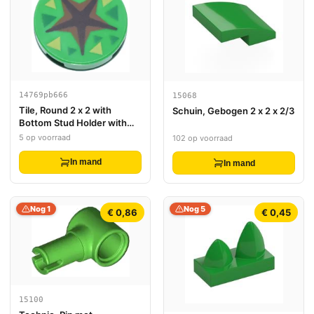
14769pb666
15068
Tile, Round 2 x 2 with
Schuin, Gebogen 2 x 2 x 2/3
Bottom Stud Holder with
Dark Brown and Reddish
5 op voorraad
102 op voorraad
Brown Star Shaped Crevice,
Green and Lime Triangles
In mand
In mand
Pattern (Animal Crossing
Fossil Dig Spot)
Nog 1
Nog 5
€ 0,86
€ 0,45
15100