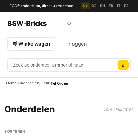
LEGO® onderdelen, direct uit voorraad
NL
DE
EN
FR
IT
ES
BSW
-
Bricks
♡
🛒 Winkelwagen
Inloggen
Zoek op onderdeelnummer of naam
⌕
Home
Onderdelen
Kleur
/
/
/
Fel Groen
Onderdelen
354 resultaten
SORTEREN