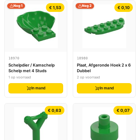
Nog 1
Nog 2
€ 1,53
€ 0,10
18970
18980
Schelpdier / Kamschelp
Plaat, Afgeronde Hoek 2 x 6
Schelp met 4 Studs
Dubbel
1 op voorraad
2 op voorraad
In mand
In mand
€ 0,63
€ 0,07