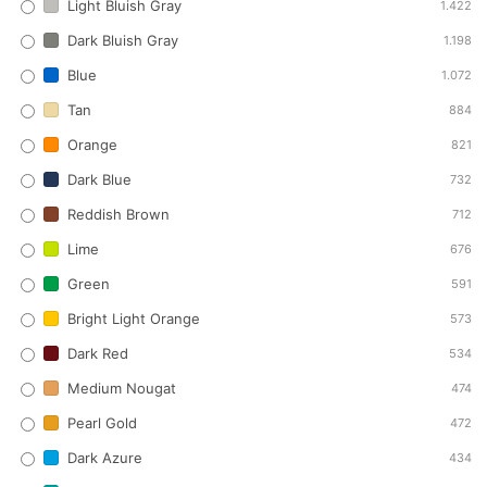
Light Bluish Gray
1.422
Dark Bluish Gray
1.198
Blue
1.072
Tan
884
Orange
821
Dark Blue
732
Reddish Brown
712
Lime
676
Green
591
Bright Light Orange
573
Dark Red
534
Medium Nougat
474
Pearl Gold
472
Dark Azure
434