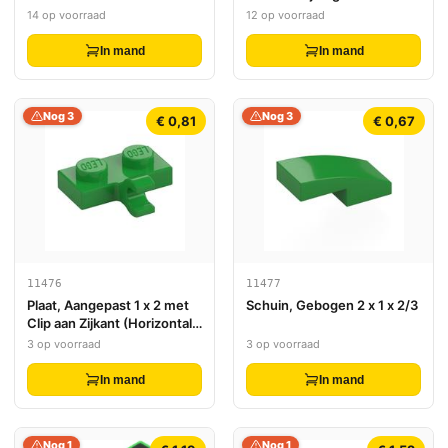
14 op voorraad
12 op voorraad
In mand
In mand
Nog 3
Nog 3
€ 0,81
€ 0,67
11476
11477
Plaat, Aangepast 1 x 2 met
Schuin, Gebogen 2 x 1 x 2/3
Clip aan Zijkant (Horizontale
Grip)
3 op voorraad
3 op voorraad
In mand
In mand
Nog 1
Nog 1