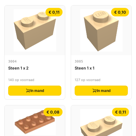
€ 0,11
€ 0,10
3004
3005
Steen 1 x 2
Steen 1 x 1
140 op voorraad
127 op voorraad
In mand
In mand
€ 0,08
€ 0,11