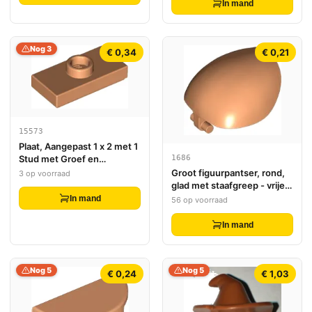
In mand
Nog 3
€ 0,34
€ 0,21
15573
Plaat, Aangepast 1 x 2 met 1
1686
Stud met Groef en
Onderkant Stud Houder
Groot figuurpantser, rond,
3 op voorraad
(Jumper)
glad met staafgreep - vrije
uiteinden
In mand
56 op voorraad
In mand
Nog 5
Nog 5
€ 0,24
€ 1,03