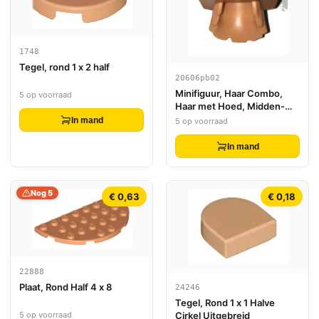
1748
Tegel, rond 1 x 2 half
20606pb02
Minifiguur, Haar Combo,
5 op voorraad
Haar met Hoed, Midden-
Lengte Warrig met
In mand
5 op voorraad
Gemodeleerde
Donkeroranje Slappe
In mand
Heksenhoed Patroon
Nog 5
€ 0,63
€ 0,18
22888
Plaat, Rond Half 4 x 8
24246
Tegel, Rond 1 x 1 Halve
Cirkel Uitgebreid
5 op voorraad