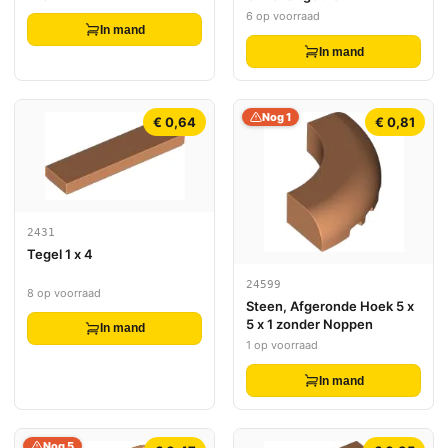
6 op voorraad
In mand
In mand
Nog 1
€ 0,64
€ 0,81
2431
Tegel 1 x 4
24599
8 op voorraad
Steen, Afgeronde Hoek 5 x
5 x 1 zonder Noppen
In mand
1 op voorraad
In mand
Nog 5