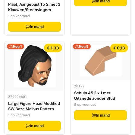
In mand
Plaat, Aangepast 1 x 2 met 3
Klauwen/Steenvingers
1 op voorraad
In mand
Nog 1
Nog 5
€ 1,33
€ 0,13
28192
Schuin 45 2 x 1 met
27999pb01
Uitsnede zonder Stud
Large Figure Head Modified
5 op voorraad
SW Baze Malbus Pattern
1 op voorraad
In mand
In mand