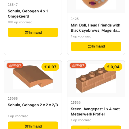
13547
Schuin, Gebogen 4 x 1
Omgekeerd
1425
188 op voorraad
Mini Doll, Head Friends with
Black Eyebrows, Magenta
In mand
Goggles and Lips, White
1 op voorraad
Bubbles (Underwater)
Pattern
In mand
Nog 1
Nog 1
€ 0,97
€ 0,94
15068
15533
Schuin, Gebogen 2 x 2 x 2/3
Steen, Aangepast 1 x 4 met
Metselwerk Profiel
1 op voorraad
1 op voorraad
In mand