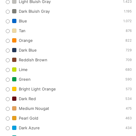
Light Bluish Gray
1.423
Dark Bluish Gray
1.195
Blue
1.072
Tan
876
Orange
822
Dark Blue
729
Reddish Brown
709
Lime
680
Green
590
Bright Light Orange
573
Dark Red
534
Medium Nougat
475
Pearl Gold
463
Dark Azure
434