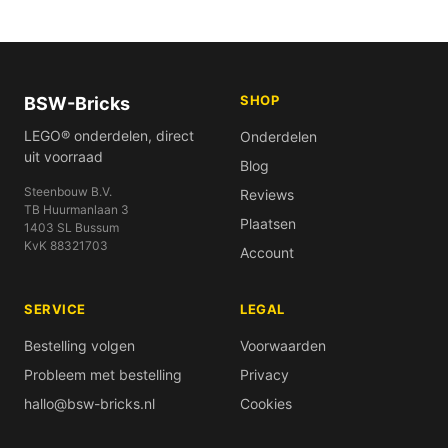
SHOP
BSW-Bricks
LEGO® onderdelen, direct
Onderdelen
uit voorraad
Blog
Steenbouw B.V.
Reviews
TB Huurmanlaan 3
Plaatsen
1403 SL Bussum
KvK 88321703
Account
SERVICE
LEGAL
Bestelling volgen
Voorwaarden
Probleem met bestelling
Privacy
hallo@bsw-bricks.nl
Cookies