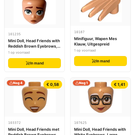
10187
101235
Minifiguur, Wapen Mes
Mini Doll, Head Friends with
Klauw, Uitgespreid
Reddish Brown Eyebrows,
1 op voorraad
Olive Green Eyes, Dark
1 op voorraad
Orange Lips, and Sad
In mand
Closed Mouth Pattern
In mand
Nog 4
Nog 1
€ 0,58
€ 1,41
103372
107625
Mini Doll, Head Friends met
Mini Doll, Head Friends with
Reddish Brown Eyebrows,
White Eyebrows, Large