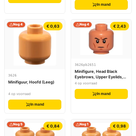
In mand
Nog 4
Nog 4
€ 0,63
€ 2,43
3626pb2651
Minifigure, Head Black
3626
Eyebrows, Upper Eyelids,
Minifiguur, Hoofd (Leeg)
Dark Orange Cheek Lines
4 op voorraad
and Chin Dimple, Stern
Pattern - Hollow Stud
4 op voorraad
In mand
In mand
Nog 5
Nog 1
€ 0,84
€ 0,98