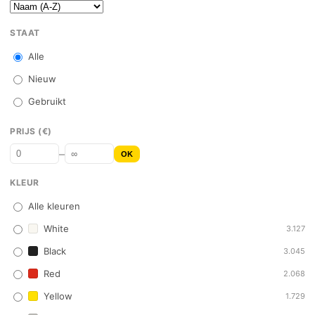
STAAT
Alle
Nieuw
Gebruikt
PRIJS (€)
–
OK
KLEUR
Alle kleuren
White
3.127
Black
3.045
Red
2.068
Yellow
1.729