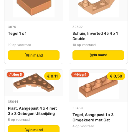
32802
3070
Schuin, Inverted 45 4 x 1
Tegel 1 x 1
Double
10 op voorraad
10 op voorraad
In mand
In mand
Nog 5
Nog 4
€ 0,11
€ 0,50
35044
Plaat, Aangepast 4 x 4 met
35459
3 x 3 Gebogen Uitsnijding
Tegel, Aangepast 1 x 3
Omgekeerd met Gat
5 op voorraad
4 op voorraad
In mand