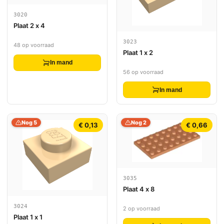
3020
Plaat 2 x 4
3023
48 op voorraad
Plaat 1 x 2
In mand
56 op voorraad
In mand
Nog 5
Nog 2
€ 0,13
€ 0,66
3035
Plaat 4 x 8
3024
2 op voorraad
Plaat 1 x 1