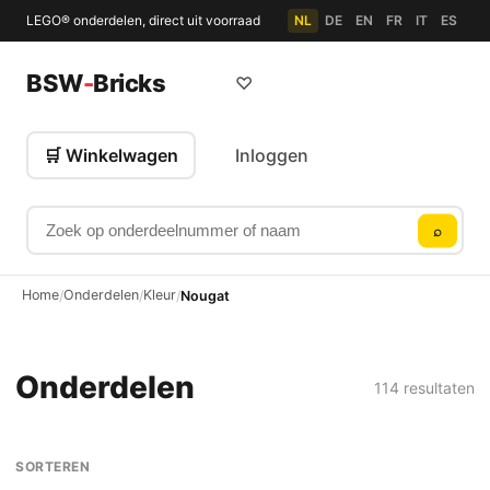
LEGO® onderdelen, direct uit voorraad
NL
DE
EN
FR
IT
ES
BSW
-
Bricks
♡
🛒 Winkelwagen
Inloggen
Zoek op onderdeelnummer of naam
⌕
Home
Onderdelen
Kleur
/
/
/
Nougat
Onderdelen
114 resultaten
SORTEREN