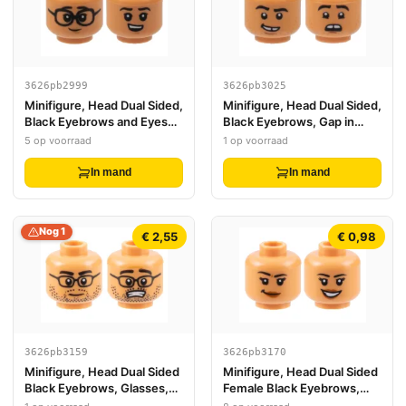
3626pb2999
3626pb3025
Minifigure, Head Dual Sided,
Minifigure, Head Dual Sided,
Black Eyebrows and Eyes
Black Eyebrows, Gap in
with White Pupils, Glasses /
Teeth, Stubble, Lopsided
5 op voorraad
1 op voorraad
Smirk with Teeth Pattern -
Smile / Scared Pattern -
Hollow Stud
Hollow Stud
In mand
In mand
Nog 1
€ 2,55
€ 0,98
3626pb3159
3626pb3170
Minifigure, Head Dual Sided
Minifigure, Head Dual Sided
Black Eyebrows, Glasses,
Female Black Eyebrows,
and Stubble, Neutral /
Dark Orange Lips, Lopsided