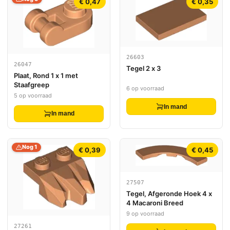
€ 0,47
€ 0,35
26603
26047
Tegel 2 x 3
Plaat, Rond 1 x 1 met
Staafgreep
6 op voorraad
5 op voorraad
In mand
In mand
Nog 1
€ 0,39
€ 0,45
27507
Tegel, Afgeronde Hoek 4 x
4 Macaroni Breed
9 op voorraad
27261