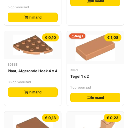
In mand
5 op voorraad
In mand
Nog 1
€ 0,10
€ 1,08
30565
3069
Plaat, Afgeronde Hoek 4 x 4
Tegel 1 x 2
36 op voorraad
1 op voorraad
In mand
In mand
€ 0,13
€ 0,23