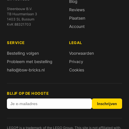
Blog
Steenbouw B.V.
Reviews
TB Huurmanlaan 3
Plaatsen
1403 SL Bussum
KvK 88321703
Account
SERVICE
LEGAL
Bestelling volgen
Voorwaarden
Probleem met bestelling
Privacy
hallo@bsw-bricks.nl
Cookies
BLIJF OP DE HOOGTE
Inschrijven
LEGO® is a trademark of the LEGO Group. This site is not affiliated with,