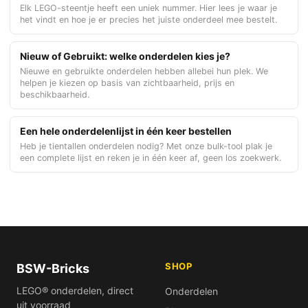
Elk LEGO-steentje heeft een uniek nummer. Hier lees je waar je
het vindt en hoe je er precies het juiste onderdeel mee bestelt.
Nieuw of Gebruikt: welke onderdelen kies je?
Nieuwe en gebruikte onderdelen hebben allebei hun plek. We
helpen je kiezen op basis van zichtbaarheid, prijs en
beschikbaarheid.
Een hele onderdelenlijst in één keer bestellen
Heb je tientallen onderdelen nodig? Met onze bulk-tool plak je
een complete lijst en reken je in één keer af, geen los zoekwerk.
SHOP
BSW-Bricks
LEGO® onderdelen, direct
Onderdelen
uit voorraad