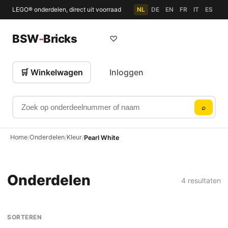
LEGO® onderdelen, direct uit voorraad
NL
DE
EN
FR
IT
ES
BSW
-
Bricks
♡
🛒 Winkelwagen
Inloggen
Zoek op onderdeelnummer of naam
⌕
Home
Onderdelen
Kleur
/
/
/
Pearl White
Onderdelen
4 resultaten
SORTEREN