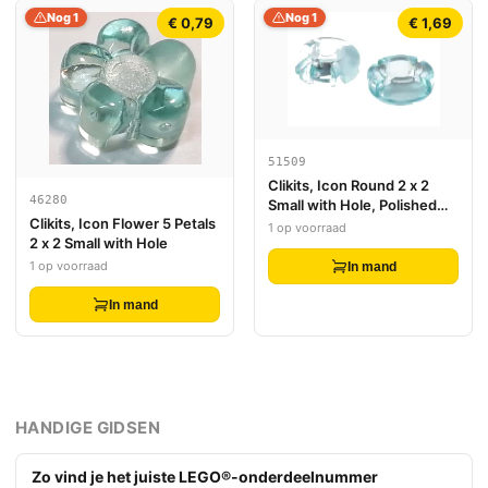
Nog 1
Nog 1
€ 0,79
€ 1,69
51509
Clikits, Icon Round 2 x 2
46280
Small with Hole, Polished
Clikits, Icon Flower 5 Petals
(Transparent Colors Only)
1 op voorraad
2 x 2 Small with Hole
1 op voorraad
In mand
In mand
HANDIGE GIDSEN
Zo vind je het juiste LEGO®-onderdeelnummer