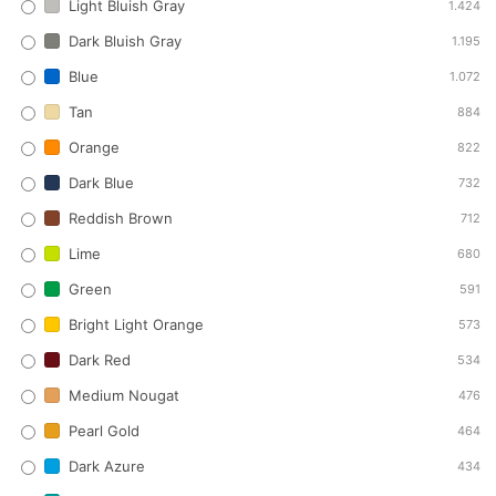
Light Bluish Gray
1.424
Dark Bluish Gray
1.195
Blue
1.072
Tan
884
Orange
822
Dark Blue
732
Reddish Brown
712
Lime
680
Green
591
Bright Light Orange
573
Dark Red
534
Medium Nougat
476
Pearl Gold
464
Dark Azure
434