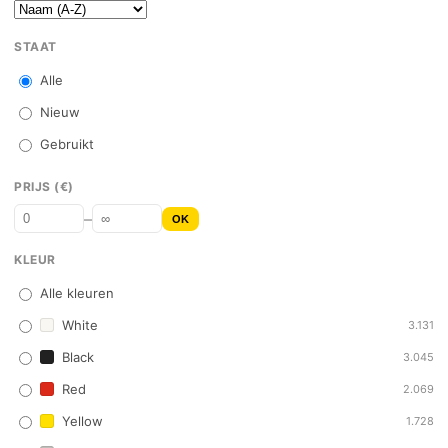
STAAT
Alle
Nieuw
Gebruikt
PRIJS (€)
–
OK
KLEUR
Alle kleuren
White
3.131
Black
3.045
Red
2.069
Yellow
1.728