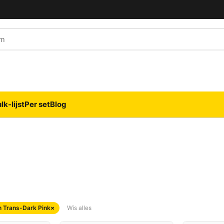
naam
lk-lijst
Per set
Blog
n Trans-Dark Pink
×
Wis alles