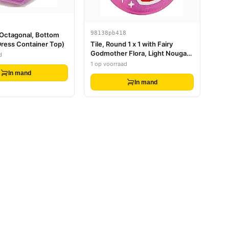
98138pb418
 Octagonal, Bottom
Tile, Round 1 x 1 with Fairy
ress Container Top)
Godmother Flora, Light Nougat
d
Face, Red Cloak, White Dots and
1 op voorraad
Sparkles Pattern
In mand
In mand