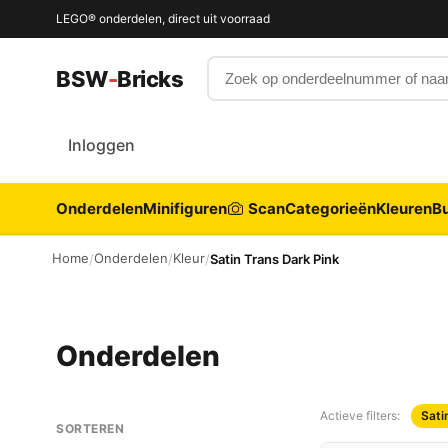
LEGO® onderdelen, direct uit voorraad
Zoek op onderdeelnummer of 
BSW
-
Bricks
Inloggen
Onderdelen
Minifiguren
Scan
Categorieën
Kleuren
Bu
Home
Onderdelen
Kleur
/
/
/
Satin Trans Dark Pink
Onderdelen
Actieve filters:
Sati
SORTEREN