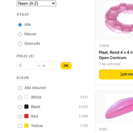
STAAT
Alle
Nieuw
Gebruikt
11833
Plaat, Rond 4 x 4 
PRIJS (€)
Open Centrum
7 op voorraad
–
OK
In m
KLEUR
Alle kleuren
White
3.131
Black
3.045
Red
2.069
Yellow
1.728
3565