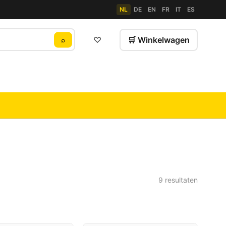
NL
DE
EN
FR
IT
ES
♡
🛒 Winkelwagen
⌕
9 resultaten