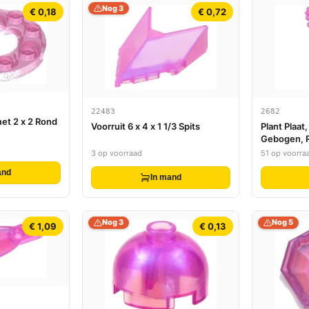
Nog 3
€ 0,18
€ 0,72
22483
2682
met 2 x 2 Rond
Voorruit 6 x 4 x 1 1/3 Spits
Plant Plaat
Gebogen, 
3 op voorraad
51 op voorra
and
In mand
Nog 3
Nog 5
€ 1,09
€ 0,13