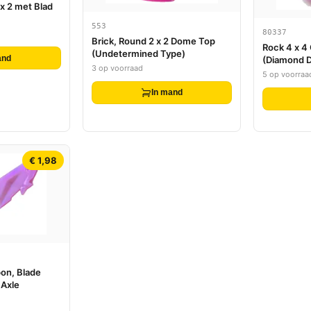
 x 2 met Blad
553
80337
Brick, Round 2 x 2 Dome Top
Rock 4 x 4
(Undetermined Type)
and
(Diamond D
3 op voorraad
5 op voorraa
In mand
€ 1,98
on, Blade
 Axle