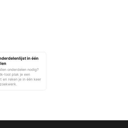
nderdelenlijst in één
llen
allen onderdelen nodig?
k-tool plak je een
st en reken je in één keer
 zoekwerk.