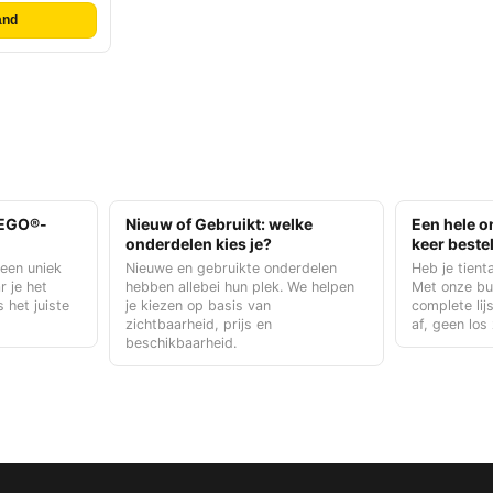
and
 LEGO®-
Nieuw of Gebruikt: welke
Een hele o
onderdelen kies je?
keer beste
 een uniek
Nieuwe en gebruikte onderdelen
Heb je tient
r je het
hebben allebei hun plek. We helpen
Met onze bul
s het juiste
je kiezen op basis van
complete lij
zichtbaarheid, prijs en
af, geen los
beschikbaarheid.