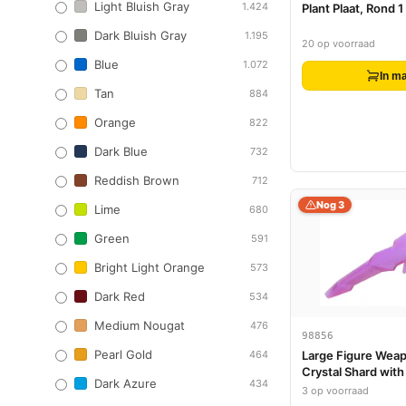
Light Bluish Gray
1.424
Plant Plaat, Rond 1
Dark Bluish Gray
1.195
20 op voorraad
Blue
1.072
In m
Tan
884
Orange
822
Dark Blue
732
Reddish Brown
712
Nog 3
Lime
680
Green
591
Bright Light Orange
573
Dark Red
534
Medium Nougat
476
98856
Pearl Gold
464
Large Figure Weap
Crystal Shard with
Dark Azure
434
3 op voorraad