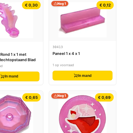
Nog 1
€ 0,30
€ 0,12
30413
Paneel 1 x 4 x 1
, Rond 1 x 1 met
Rechtopstaand Blad
1 op voorraad
ad
In mand
In mand
Nog 1
€ 0,65
€ 0,69