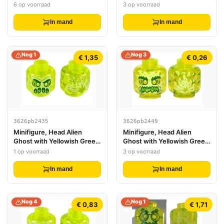
Teeth, Missing Tooth
6 op voorraad
3 op voorraad
Pattern
In mand
In mand
Nog 1
Nog 3
€ 1,35
€ 0,26
3626pb2435
3626pb2449
Minifigure, Head Alien
Minifigure, Head Alien
Ghost with Yellowish Green
Ghost with Yellowish Green
Face, Slime Mouth and
Face, Bushy Eyebrows,
1 op voorraad
3 op voorraad
Flames in Back Pattern -
Angry and Flames in Back
Hollow Stud
Pattern - Hollow Stud
In mand
In mand
Nog 4
Nog 1
€ 0,83
€ 1,71