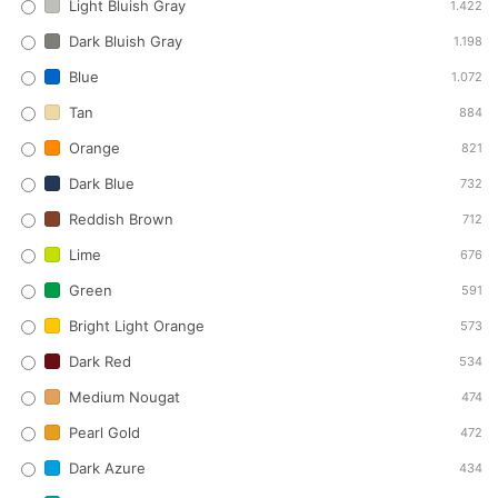
Light Bluish Gray
1.422
Dark Bluish Gray
1.198
Blue
1.072
Tan
884
Orange
821
Dark Blue
732
Reddish Brown
712
Lime
676
Green
591
Bright Light Orange
573
Dark Red
534
Medium Nougat
474
Pearl Gold
472
Dark Azure
434