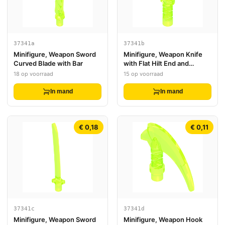
37341a
37341b
Minifigure, Weapon Sword
Minifigure, Weapon Knife
Curved Blade with Bar
with Flat Hilt End and
Curved Blade, Cross
18 op voorraad
15 op voorraad
Hatched Grip
In mand
In mand
€ 0,18
€ 0,11
37341c
37341d
Minifigure, Weapon Sword
Minifigure, Weapon Hook