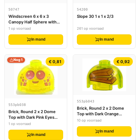
50747
54200
Windscreen 6 x 6 x 3
Slope 30 1 x 1 x 2/3
Canopy Half Sphere with
Dual 2 Fingers
1 op voorraad
261 op voorraad
In mand
In mand
Nog 1
€ 0,81
€ 0,92
553pb043
553pb038
Brick, Round 2 x 2 Dome
Brick, Round 2 x 2 Dome
Top with Dark Orange
Top with Dark Pink Eyes
Stapler in Jello Mold Pattern
10 op voorraad
with Metallic Pink Outlines
1 op voorraad
and Smile Pattern
In mand
In mand