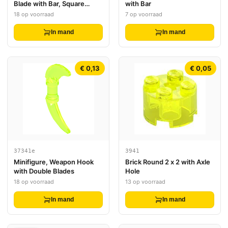
Blade with Bar, Square
with Bar
Crossguard
18 op voorraad
7 op voorraad
In mand
In mand
€ 0,13
€ 0,05
37341e
3941
Minifigure, Weapon Hook
Brick Round 2 x 2 with Axle
with Double Blades
Hole
18 op voorraad
13 op voorraad
In mand
In mand