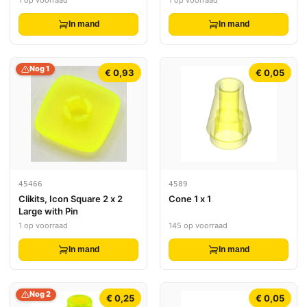
In mand
In mand
Nog 1
€ 0,93
€ 0,05
45466
4589
Clikits, Icon Square 2 x 2
Cone 1 x 1
Large with Pin
1 op voorraad
145 op voorraad
In mand
In mand
Nog 2
€ 0,25
€ 0,05