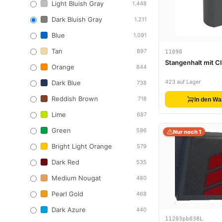
Light Bluish Gray
1.448
Dark Bluish Gray
1.211
Blue
1.091
Tan
897
11090
Stangenhalt mit Cl
Orange
844
423 auf Lager
Dark Blue
738
Reddish Brown
718
In den Wa
Lime
687
Green
596
Nur noch 1
Bright Light Orange
579
Dark Red
535
Medium Nougat
480
Pearl Gold
468
Dark Azure
440
11203pb038L