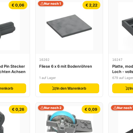
Nur noch 1
€ 0,06
€ 2,22
10202
10247
d Pin Stecker
Fliese 6 x 6 mit Bodenröhren
Platte, modi
echten Achsen
Loch - voll
Verstärkun
1 auf Lager
679 auf Lage
renkorb
In den Warenkorb
I
Nur noch 2
Nur noch 
€ 0,26
€ 0,09