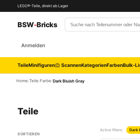
LEGO®-Teile, direkt ab Lager
Suche nach Teilenummer oder
BSW
-
Bricks
Anmelden
Teile
Minifiguren
Scannen
Kategorien
Farben
Bulk-Li
Home
Teile
Farbe
/
/
/
Dark Bluish Gray
Teile
Active filters:
Dark 
SORTIEREN