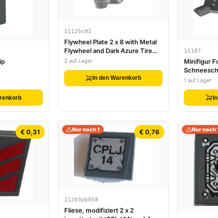
11125c01
Flywheel Plate 2 x 8 with Metal
Flywheel and Dark Azure Tire
11187
(Chima Speedorz Rip Cord
2 auf Lager
ip
Minifigur 
Base)
Schneeschu
In den Warenkorb
Ende
1 auf Lager
renkorb
I
Nur noch 1
Nur noch 
€ 0,31
€ 0,76
11203pb058
Fliese, modifiziert 2 x 2