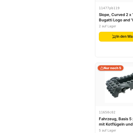
11477pb119
Slope, Curved 2 x 
Bugatti Logo and '
(Sticker) - Set 42
2 auf Lager
In den Wa
Nur noch 5
11650c02
Fahrzeug, Basis 5 x
mit Kotflügeln und
versenkte Mitte m
5 auf Lager