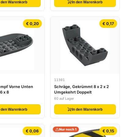
n den Warenkorb
In den Warenkorb
€ 0,20
€ 0,17
11301
umpf Vorne Unten
Schräge, Gekrümmt 8 x 2 x 2
6 x 8
Umgekehrt Doppelt
60 auf Lager
n den Warenkorb
In den Warenkorb
Nur noch 1
€ 0,06
€ 0,15