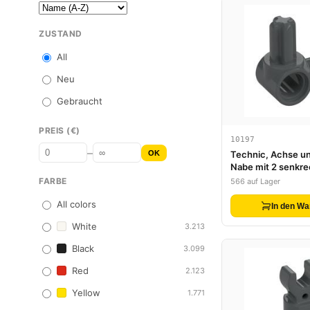
ZUSTAND
All
Neu
Gebraucht
PREIS (€)
10197
–
OK
Technic, Achse un
Nabe mit 2 senkr
FARBE
566 auf Lager
All colors
In den Wa
White
3.213
Black
3.099
Red
2.123
Yellow
1.771