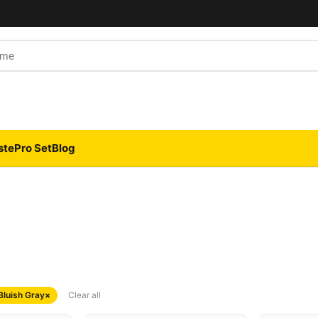
 Name
ste
Pro Set
Blog
Bluish Gray
×
Clear all