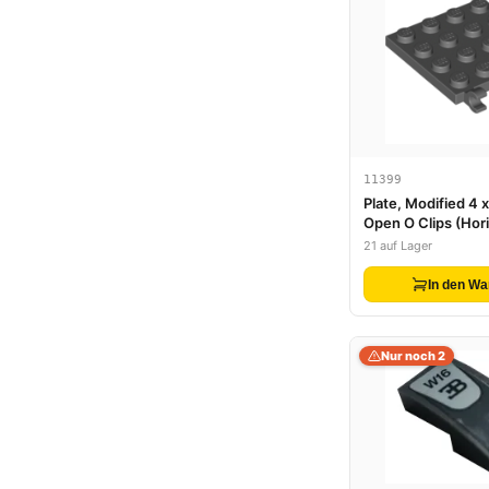
11399
Plate, Modified 4 x
Open O Clips (Hori
21 auf Lager
In den Wa
Nur noch 2