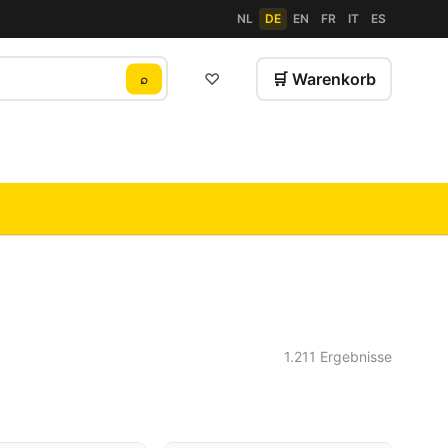
NL
DE
EN
FR
IT
ES
♡
🛒 Warenkorb
⌕
1.211 Ergebnisse