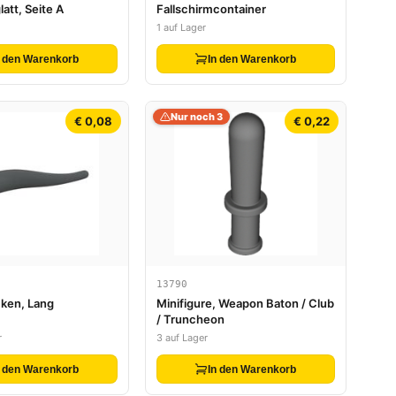
latt, Seite A
Fallschirmcontainer
1 auf Lager
n den Warenkorb
In den Warenkorb
Nur noch 3
€ 0,08
€ 0,22
13790
ken, Lang
Minifigure, Weapon Baton / Club
/ Truncheon
r
3 auf Lager
n den Warenkorb
In den Warenkorb