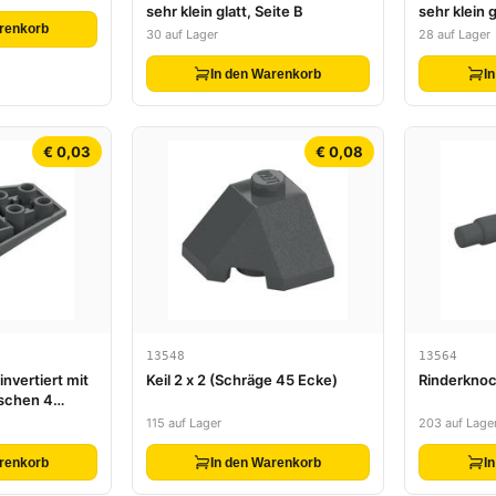
adhalter
sehr klein glatt, Seite B
sehr klein g
renkorb
30 auf Lager
28 auf Lager
In den Warenkorb
I
€ 0,03
€ 0,08
13548
13564
invertiert mit
Keil 2 x 2 (Schräge 45 Ecke)
Rinderknoc
schen 4
115 auf Lager
203 auf Lage
renkorb
In den Warenkorb
I