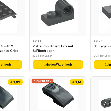
11458
11477
 4 with 2
Platte, modifiziert 1 x 2 mit
Schräge, ge
zontal Grip)
Stiffloch oben
1354 auf Lager
204 auf Lage
renkorb
In den Warenkorb
I
Nur noch 2
€ 1,03
€ 1,14