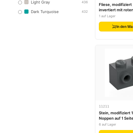
Light Gray
436
Fliese, modifiziert 
invertiert mit rote
Dark Turquoise
432
Muster Modell link
1 auf Lager
(Aufkleber) - Set 
In den Wa
11211
Stein, modifiziert 1
Noppen auf 1 Seit
6 auf Lager