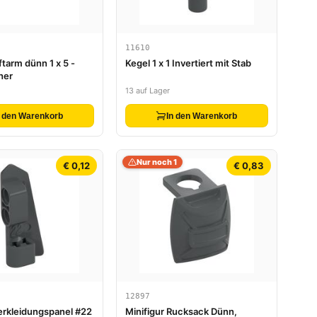
11610
ftarm dünn 1 x 5 -
Kegel 1 x 1 Invertiert mit Stab
her
13 auf Lager
n den Warenkorb
In den Warenkorb
Nur noch 1
€ 0,12
€ 0,83
12897
erkleidungspanel #22
Minifigur Rucksack Dünn,