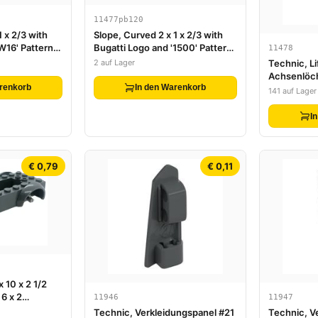
11477pb120
1 x 2/3 with
Slope, Curved 2 x 1 x 2/3 with
W16' Pattern
Bugatti Logo and '1500' Pattern
11478
083
(Sticker) - Set 42083
2 auf Lager
Technic, Li
Achsenlöc
renkorb
In den Warenkorb
141 auf Lager
I
€ 0,79
€ 0,11
 10 x 2 1/2
 6 x 2
11946
11947
it 3 Löchern
Technic, Verkleidungspanel #21
Technic, V