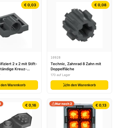
€ 0,03
€ 0,08
10928
fiziert 2 x 2 mit Stift-
Technic, Zahnrad 8 Zahn mit
ständige Kreuz-
Doppelfläche
g unten
r
170 auf Lager
n den Warenkorb
In den Warenkorb
1
Nur noch 2
€ 0,16
€ 0,13