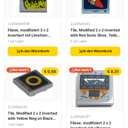
11203pb043R
11203pb101
Fliese, modifiziert 2 x 2
Tile, Modified 2 x 2 Inverted
invertiert mit Limetten
with Red Sonic Shoe, Yellow
Schleim Muster Modell
Buckle and White Sock on
1 auf Lager
5 auf Lager
rechte Seite (Aufkleber) -
Black and Dark Blue Striped
Set 40336
Screen with Buttons
In den Warenkorb
In den Warenkorb
Pattern
Nur noch 1
Nur noch 1
€ 0,50
€ 0,31
11203pb102
Tile, Modified 2 x 2 Inverted
11203pb107
with Yellow Ring on Black
Fliese, modifiziert 2 x 2
and Dark Blue Striped
1 auf Lager