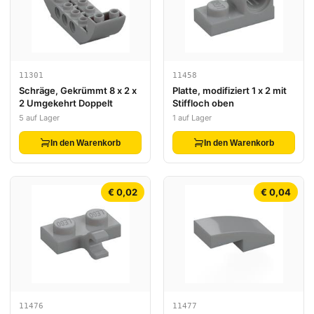
11301
11458
Schräge, Gekrümmt 8 x 2 x
Platte, modifiziert 1 x 2 mit
2 Umgekehrt Doppelt
Stiffloch oben
5 auf Lager
1 auf Lager
In den Warenkorb
In den Warenkorb
€ 0,02
€ 0,04
11476
11477