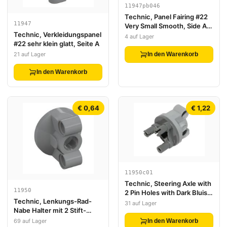
11947pb046
Technic, Panel Fairing #22
11947
Very Small Smooth, Side A
Technic, Verkleidungspanel
with Air Intake Pattern
4 auf Lager
#22 sehr klein glatt, Seite A
(Sticker) - Set 42107
21 auf Lager
In den Warenkorb
In den Warenkorb
€ 0,64
€ 1,22
11950c01
Technic, Steering Axle with
11950
2 Pin Holes with Dark Bluish
Technic, Lenkungs-Rad-
Gray Wheel Hub 3 Pins
31 auf Lager
Nabe Halter mit 2 Stift-
Round (11950 / 92909)
Löchern
69 auf Lager
In den Warenkorb