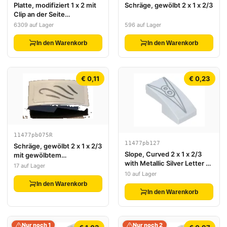
Platte, modifiziert 1 x 2 mit
Schräge, gewölbt 2 x 1 x 2/3
Clip an der Seite
(horizontaler Griff)
6309 auf Lager
596 auf Lager
In den Warenkorb
In den Warenkorb
€ 0,11
€ 0,23
11477pb075R
11477pb127
Schräge, gewölbt 2 x 1 x 2/3
Slope, Curved 2 x 1 x 2/3
mit gewölbtem
with Metallic Silver Letter V
Linienmuster rechte Seite
17 auf Lager
and Number 8 Hood
(Aufkleber) - Set 71043
10 auf Lager
Ornament Pattern
In den Warenkorb
In den Warenkorb
Nur noch 1
Nur noch 2