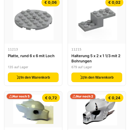
€ 0,06
€ 0,02
11213
11215
Platte, rund 6 x 6 mit Loch
Halterung 5 x 2 x 1 1/3 mit 2
Bohrungen
135 auf Lager
679 auf Lager
In den Warenkorb
In den Warenkorb
Nur noch 5
Nur noch 2
€ 0,72
€ 0,24