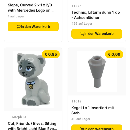
Slope, Curved 2 x 1 x 2/3
11478
with Mercedes Logo on
Technic, Liftarm dünn 1 x 5
Silver Background with
1 auf Lager
- Achsenlöcher
Notches, Dark Turquoise
496 auf Lager
Stripes, Black Triangles
In den Warenkorb
Pattern
In den Warenkorb
€ 0,85
€ 0,09
11610
Kegel 1 x 1 Invertiert mit
Stab
11602pb13
40 auf Lager
Cat, Friends / Elves, Sitting
with Bright Light Blue Eyes
In den Warenkorb