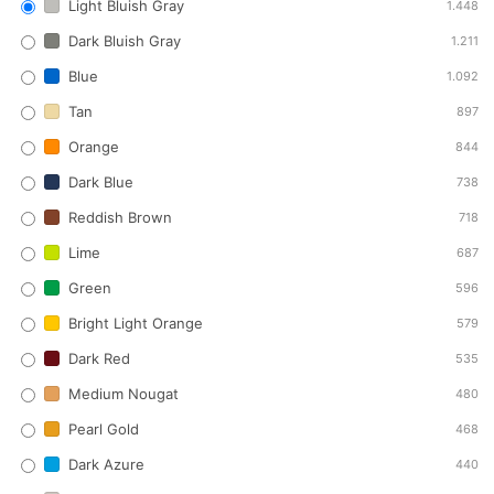
Light Bluish Gray
1.448
Dark Bluish Gray
1.211
Blue
1.092
Tan
897
Orange
844
Dark Blue
738
Reddish Brown
718
Lime
687
Green
596
Bright Light Orange
579
Dark Red
535
Medium Nougat
480
Pearl Gold
468
Dark Azure
440