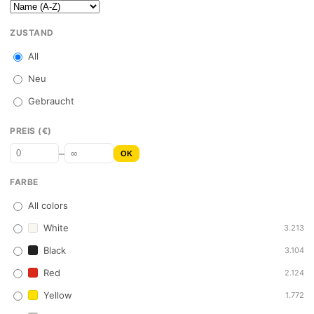
ZUSTAND
All
Neu
Gebraucht
PREIS (€)
–
OK
FARBE
All colors
White
3.213
Black
3.104
Red
2.124
Yellow
1.772