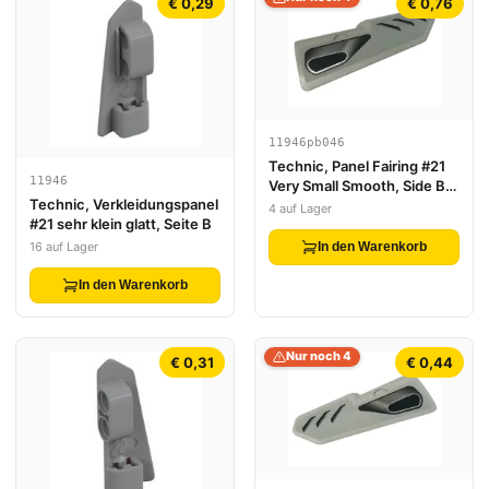
€ 0,29
€ 0,76
11946pb046
Technic, Panel Fairing #21
11946
Very Small Smooth, Side B
Technic, Verkleidungspanel
with Air Intake Pattern
4 auf Lager
#21 sehr klein glatt, Seite B
(Sticker) - Set 42107
16 auf Lager
In den Warenkorb
In den Warenkorb
Nur noch 4
€ 0,31
€ 0,44