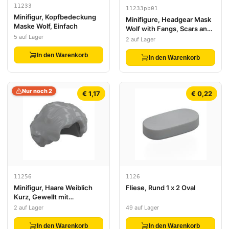
11233
11233pb01
Minifigur, Kopfbedeckung
Minifigure, Headgear Mask
Maske Wolf, Einfach
Wolf with Fangs, Scars and
5 auf Lager
White Ears Pattern
2 auf Lager
In den Warenkorb
In den Warenkorb
Nur noch 2
€ 1,17
€ 0,22
11256
1126
Minifigur, Haare Weiblich
Fliese, Rund 1 x 2 Oval
Kurz, Gewellt mit
Seitenscheitel
2 auf Lager
49 auf Lager
In den Warenkorb
In den Warenkorb