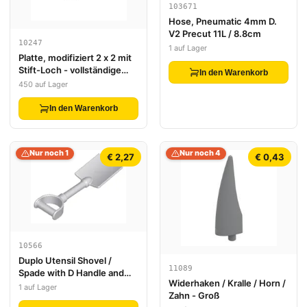
103671
Hose, Pneumatic 4mm D.
V2 Precut 11L / 8.8cm
10247
1 auf Lager
Platte, modifiziert 2 x 2 mit
Stift-Loch - vollständige
In den Warenkorb
Kreuz-Verstärkung unten
450 auf Lager
In den Warenkorb
Nur noch 1
Nur noch 4
€ 2,27
€ 0,43
10566
Duplo Utensil Shovel /
11089
Spade with D Handle and
Widerhaken / Kralle / Horn /
Short Blade (total length
1 auf Lager
Zahn - Groß
75mm)