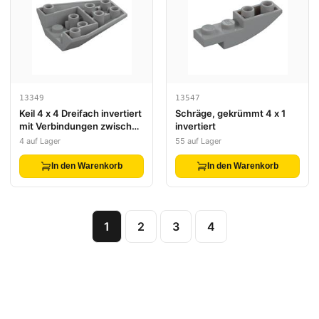
13349
13547
Keil 4 x 4 Dreifach invertiert
Schräge, gekrümmt 4 x 1
mit Verbindungen zwischen
invertiert
4 Noppen
4 auf Lager
55 auf Lager
In den Warenkorb
In den Warenkorb
1
2
3
4