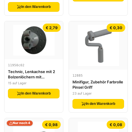
In den Warenkorb
€ 2,79
€ 0,30
11950c02
Technic, Lenkachse mit 2
12885
Bolzenlöchern mit
Minifigur, Zubehör Farbrolle
Dunkelblaugrau-Lenk-
15 auf Lager
Pinsel Griff
Radnabe 3 Bolzenlöcher
Rund (11950/ 35189)
23 auf Lager
In den Warenkorb
In den Warenkorb
Nur noch 4
€ 0,98
€ 0,08