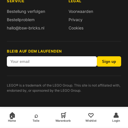
SERVICE
LEGAL
Bestellung verfolgen
Voorwaarden
Bestellproblem
Privacy
hallo@bsw-bricks.nl
Cookies
BLEIB AUF DEM LAUFENDEN
Sign up
LEGO® is a trademark of the LEGO Group. This site is not affiliated with,
endorsed by, or sponsored by the LEGO Group.
🏠
⌕
🛒
♡
👤
Home
Teile
Warenkorb
Wishlist
Login