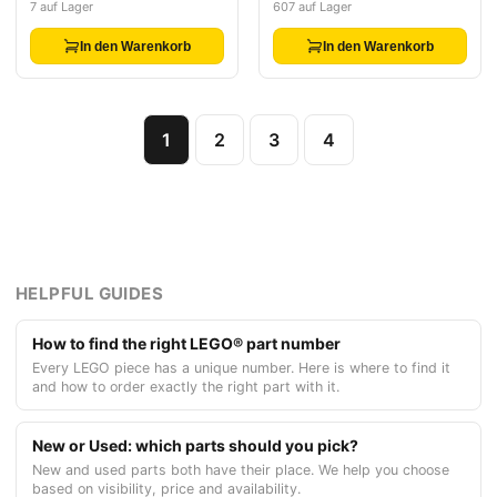
7 auf Lager
607 auf Lager
In den Warenkorb
In den Warenkorb
1
2
3
4
HELPFUL GUIDES
How to find the right LEGO® part number
Every LEGO piece has a unique number. Here is where to find it
and how to order exactly the right part with it.
New or Used: which parts should you pick?
New and used parts both have their place. We help you choose
based on visibility, price and availability.