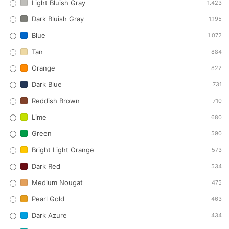
Light Bluish Gray
1.423
Dark Bluish Gray
1.195
Blue
1.072
Tan
884
Orange
822
Dark Blue
731
Reddish Brown
710
Lime
680
Green
590
Bright Light Orange
573
Dark Red
534
Medium Nougat
475
Pearl Gold
463
Dark Azure
434