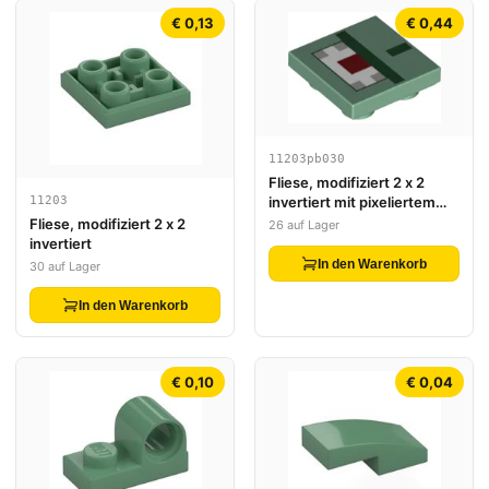
€ 0,13
€ 0,44
11203pb030
Fliese, modifiziert 2 x 2
11203
invertiert mit pixeliertem
dunkelgrünem,
Fliese, modifiziert 2 x 2
26 auf Lager
dunkelrotem, weißem und
invertiert
grauem Muster (Minecraft
In den Warenkorb
30 auf Lager
Wächter)
In den Warenkorb
€ 0,10
€ 0,04