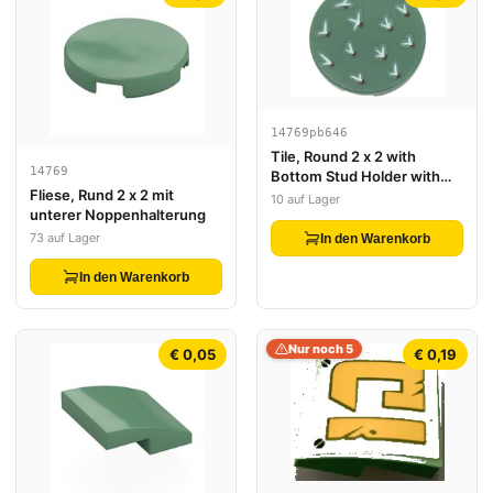
14769pb646
Tile, Round 2 x 2 with
14769
Bottom Stud Holder with
Fliese, Rund 2 x 2 mit
White and Dark Brown
10 auf Lager
unterer Noppenhalterung
Cactus Needles Pattern
73 auf Lager
In den Warenkorb
In den Warenkorb
Nur noch 5
€ 0,05
€ 0,19