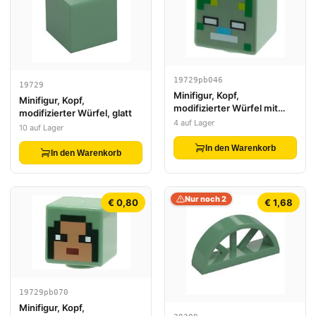
19729pb046
19729
Minifigur, Kopf,
Minifigur, Kopf,
modifizierter Würfel mit
modifizierter Würfel, glatt
pixelierten weißen Augen
4 auf Lager
10 auf Lager
und Mund, mittlerem
Azurblau-Nase und grünen
In den Warenkorb
In den Warenkorb
und Limettenflecken mit
Muster (Minecraft Drowned
Zombie)
Nur noch 2
€ 0,80
€ 1,68
19729pb070
Minifigur, Kopf,