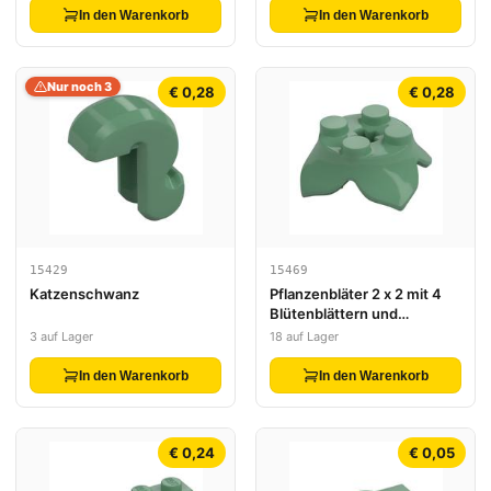
In den Warenkorb
In den Warenkorb
Nur noch 3
€ 0,28
€ 0,28
15429
15469
Katzenschwanz
Pflanzenbläter 2 x 2 mit 4
Blütenblättern und
Achsenloch
3 auf Lager
18 auf Lager
In den Warenkorb
In den Warenkorb
€ 0,24
€ 0,05