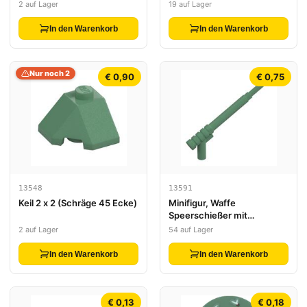
2 auf Lager
19 auf Lager
In den Warenkorb
In den Warenkorb
Nur noch 2
€ 0,90
€ 0,75
13548
13591
Keil 2 x 2 (Schräge 45 Ecke)
Minifigur, Waffe
Speerschießer mit
quadriertem Abzug und
2 auf Lager
54 auf Lager
dicker Speerbasis
In den Warenkorb
In den Warenkorb
€ 0,13
€ 0,18