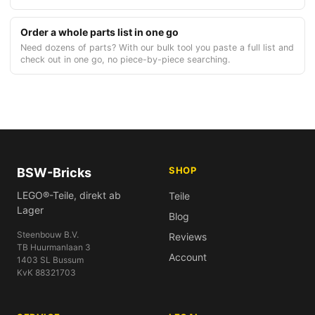
Order a whole parts list in one go
Need dozens of parts? With our bulk tool you paste a full list and
check out in one go, no piece-by-piece searching.
SHOP
BSW-Bricks
LEGO®-Teile, direkt ab
Teile
Lager
Blog
Steenbouw B.V.
Reviews
TB Huurmanlaan 3
Account
1403 SL Bussum
KvK 88321703