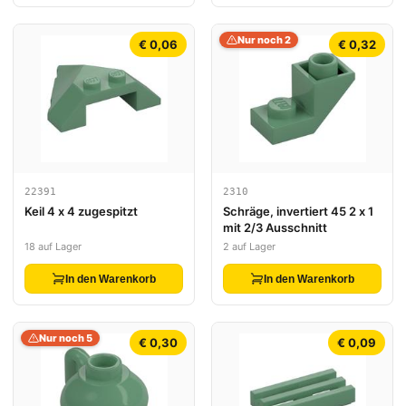
Nur noch 2
€ 0,06
€ 0,32
22391
2310
Keil 4 x 4 zugespitzt
Schräge, invertiert 45 2 x 1
mit 2/3 Ausschnitt
18 auf Lager
2 auf Lager
In den Warenkorb
In den Warenkorb
Nur noch 5
€ 0,30
€ 0,09