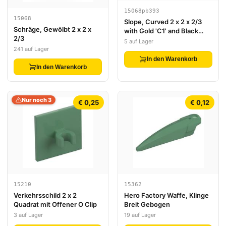
15068pb393
15068
Slope, Curved 2 x 2 x 2/3
Schräge, Gewölbt 2 x 2 x
with Gold 'C1' and Black
2/3
Screws Pattern (Sticker) -
5 auf Lager
Set 70676
241 auf Lager
In den Warenkorb
In den Warenkorb
Nur noch 3
€ 0,25
€ 0,12
15210
15362
Verkehrsschild 2 x 2
Hero Factory Waffe, Klinge
Quadrat mit Offener O Clip
Breit Gebogen
3 auf Lager
19 auf Lager