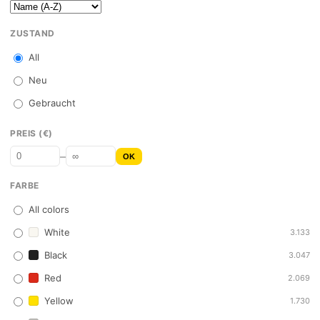
ZUSTAND
All
Neu
Gebraucht
PREIS (€)
–
OK
FARBE
All colors
White
3.133
Black
3.047
Red
2.069
Yellow
1.730