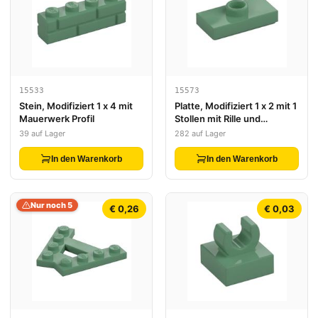
15533
15573
Stein, Modifiziert 1 x 4 mit
Platte, Modifiziert 1 x 2 mit 1
Mauerwerk Profil
Stollen mit Rille und
unterem Stollhalter
39 auf Lager
282 auf Lager
(Jumper)
In den Warenkorb
In den Warenkorb
Nur noch 5
€ 0,26
€ 0,03