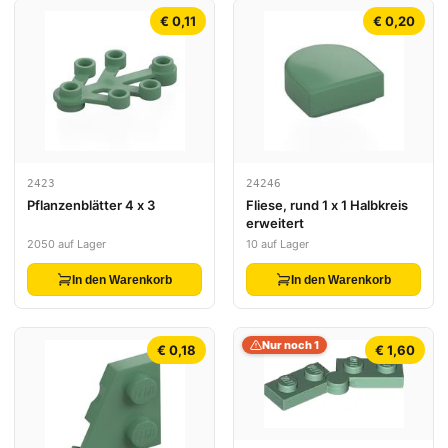
€ 0,11
€ 0,20
2423
24246
Pflanzenblätter 4 x 3
Fliese, rund 1 x 1 Halbkreis
erweitert
2050 auf Lager
10 auf Lager
In den Warenkorb
In den Warenkorb
Nur noch 1
€ 0,18
€ 1,60