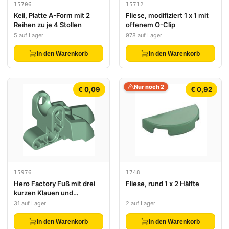
15706
15712
Keil, Platte A-Form mit 2
Fliese, modifiziert 1 x 1 mit
Reihen zu je 4 Stollen
offenem O-Clip
5 auf Lager
978 auf Lager
In den Warenkorb
In den Warenkorb
Nur noch 2
€ 0,09
€ 0,92
15976
1748
Hero Factory Fuß mit drei
Fliese, rund 1 x 2 Hälfte
kurzen Klauen und
Kugelgelenksockel
31 auf Lager
2 auf Lager
In den Warenkorb
In den Warenkorb