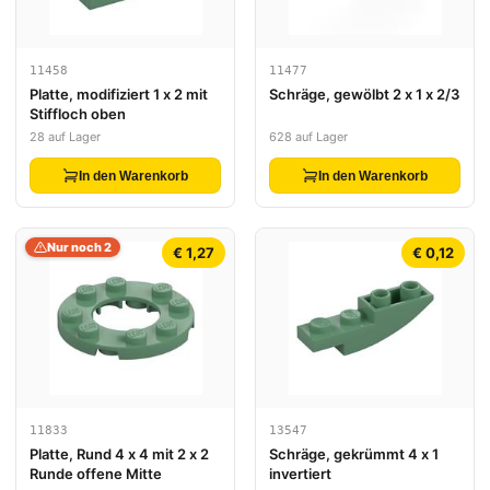
11458
11477
Platte, modifiziert 1 x 2 mit
Schräge, gewölbt 2 x 1 x 2/3
Stiffloch oben
28 auf Lager
628 auf Lager
In den Warenkorb
In den Warenkorb
Nur noch 2
€ 1,27
€ 0,12
11833
13547
Platte, Rund 4 x 4 mit 2 x 2
Schräge, gekrümmt 4 x 1
Runde offene Mitte
invertiert