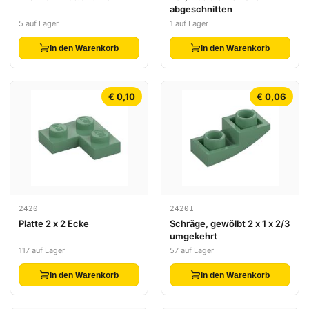
abgeschnitten
5 auf Lager
1 auf Lager
In den Warenkorb
In den Warenkorb
€ 0,10
€ 0,06
2420
24201
Platte 2 x 2 Ecke
Schräge, gewölbt 2 x 1 x 2/3
umgekehrt
117 auf Lager
57 auf Lager
In den Warenkorb
In den Warenkorb