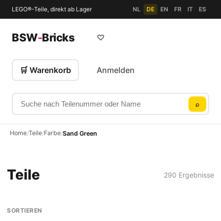
LEGO®-Teile, direkt ab Lager
NL
DE
EN
FR
IT
ES
BSW
-
Bricks
♡
🛒 Warenkorb
Anmelden
Suche nach Teilenummer oder Name
⌕
Home
Teile
Farbe
/
/
/
Sand Green
Teile
290 Ergebnisse
SORTIEREN