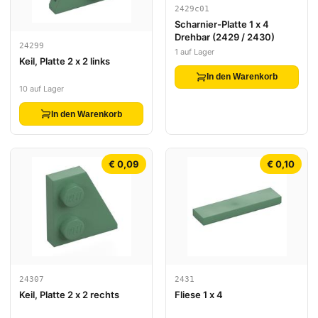
2429c01
Scharnier-Platte 1 x 4
Drehbar (2429 / 2430)
24299
1 auf Lager
Keil, Platte 2 x 2 links
In den Warenkorb
10 auf Lager
In den Warenkorb
€ 0,09
€ 0,10
24307
2431
Keil, Platte 2 x 2 rechts
Fliese 1 x 4