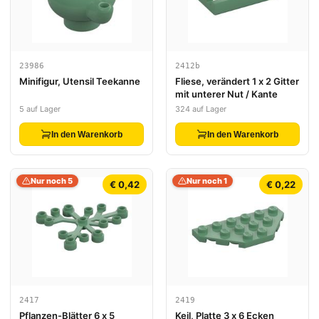
23986
2412b
Minifigur, Utensil Teekanne
Fliese, verändert 1 x 2 Gitter
mit unterer Nut / Kante
5 auf Lager
324 auf Lager
In den Warenkorb
In den Warenkorb
Nur noch 5
Nur noch 1
€ 0,42
€ 0,22
2417
2419
Pflanzen-Blätter 6 x 5
Keil, Platte 3 x 6 Ecken