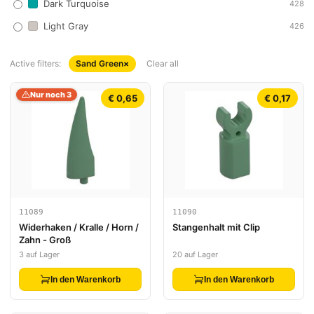
Dark Turquoise
428
Light Gray
426
Active filters:
Sand Green
×
Clear all
Nur noch 3
€ 0,65
€ 0,17
11089
11090
Widerhaken / Kralle / Horn /
Stangenhalt mit Clip
Zahn - Groß
3 auf Lager
20 auf Lager
In den Warenkorb
In den Warenkorb