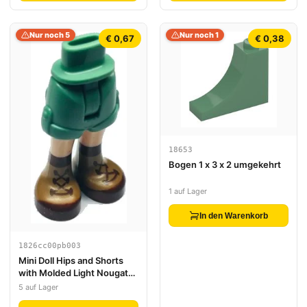
Nur noch 5
Nur noch 1
€ 0,67
€ 0,38
18653
Bogen 1 x 3 x 2 umgekehrt
1 auf Lager
In den Warenkorb
1826cc00pb003
Mini Doll Hips and Shorts
with Molded Light Nougat
Legs and Printed Nougat
5 auf Lager
and Reddish Brown Boots