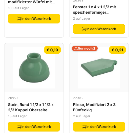
20309
modifizierter Würfel mit
Fenster 1 x 4 x 1 2/3 mit
pixeliertem Beige-Gesicht,
100 auf Lager
speichenförmiger
rötlich braunem Mund und
abgerundeter Oberseite
dunkelgrünen Augen und
2 auf Lager
In den Warenkorb
Kapuze mit Muster
(Minecraft Arbalest Knight)
In den Warenkorb
Nur noch 2
€ 0,19
€ 0,21
20952
22385
Stein, Rund 1 1/2 x 1 1/2 x
Fliese, Modifiziert 2 x 3
2/3 Kuppel Oberseite
Fünfeckig
13 auf Lager
2 auf Lager
In den Warenkorb
In den Warenkorb