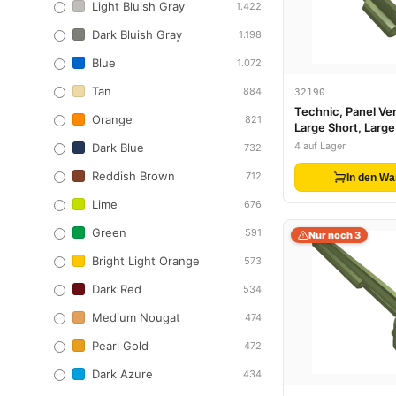
Light Bluish Gray
1.422
Dark Bluish Gray
1.198
Blue
1.072
Tan
884
32190
Technic, Panel Ver
Orange
821
Large Short, Large
4 auf Lager
Dark Blue
732
Reddish Brown
712
In den Wa
Lime
676
Green
591
Nur noch 3
Bright Light Orange
573
Dark Red
534
Medium Nougat
474
Pearl Gold
472
Dark Azure
434