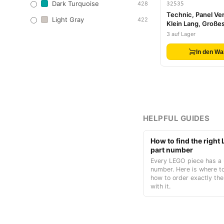
Dark Turquoise
428
32535
Technic, Panel Ver
Light Gray
422
Klein Lang, Großes
3 auf Lager
In den Wa
HELPFUL GUIDES
How to find the righ
part number
Every LEGO piece has a 
number. Here is where to
how to order exactly the
with it.