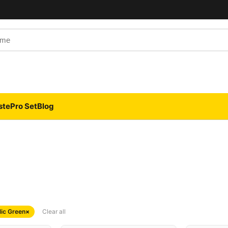
 Name
ste
Pro Set
Blog
lic Green
×
Clear all