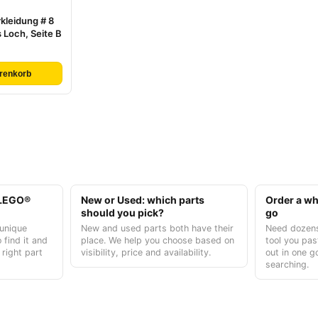
kleidung # 8
 Loch, Seite B
renkorb
t LEGO®
New or Used: which parts
Order a who
should you pick?
go
unique
New and used parts both have their
Need dozens
 find it and
place. We help you choose based on
tool you pas
 right part
visibility, price and availability.
out in one g
searching.