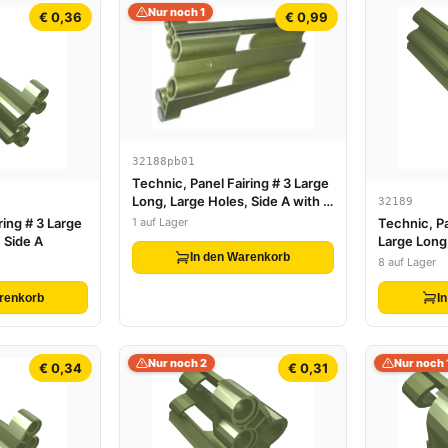
Nur noch 1
€ 0,36
€ 0,99
32188pb01
Technic, Panel Fairing # 3 Large
Long, Large Holes, Side A with '4
32189
x 4' Pattern (Sticker) - Set 8466
1 auf Lager
ring # 3 Large
Technic, P
 Side A
Large Long,
In den Warenkorb
8 auf Lager
renkorb
I
Nur noch 2
Nur noch 
€ 0,34
€ 0,31