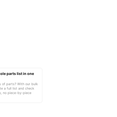
le parts list in one
 of parts? With our bulk
te a full list and check
o, no piece-by-piece