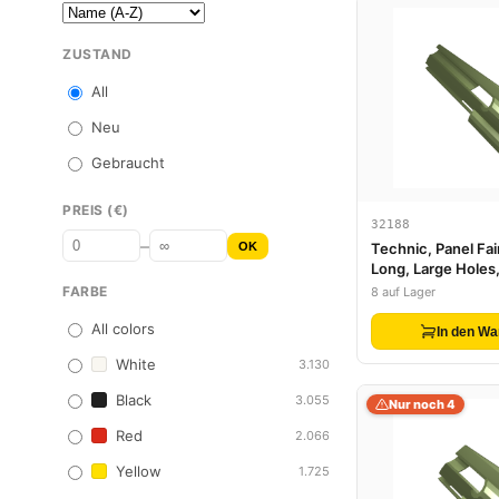
ZUSTAND
All
Neu
Gebraucht
PREIS (€)
32188
–
OK
Technic, Panel Fai
Long, Large Holes,
FARBE
8 auf Lager
All colors
In den Wa
White
3.130
Black
3.055
Nur noch 4
Red
2.066
Yellow
1.725