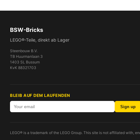
BSW-Bricks
LEGO®-Teile, direkt ab Lager
Steenbouw B.V.
TB Huurmanlaan 3
1403 SL Bussum
KvK 88321703
BLEIB AUF DEM LAUFENDEN
Sign up
LEGO® is a trademark of the LEGO Group. This site is not affiliated with, 