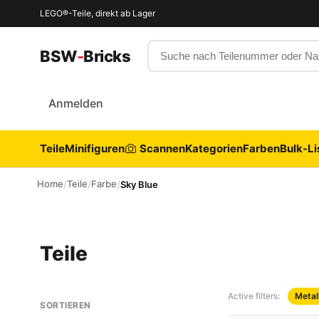
LEGO®-Teile, direkt ab Lager
Suche nach Teilenummer oder
BSW
-
Bricks
Anmelden
Teile
Minifiguren
Scannen
Kategorien
Farben
Bulk-Li
Home
Teile
Farbe
/
/
/
Sky Blue
Teile
Active filters:
Metal
SORTIEREN