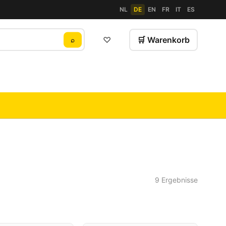
NL
DE
EN
FR
IT
ES
♡
🛒 Warenkorb
⌕
9 Ergebnisse