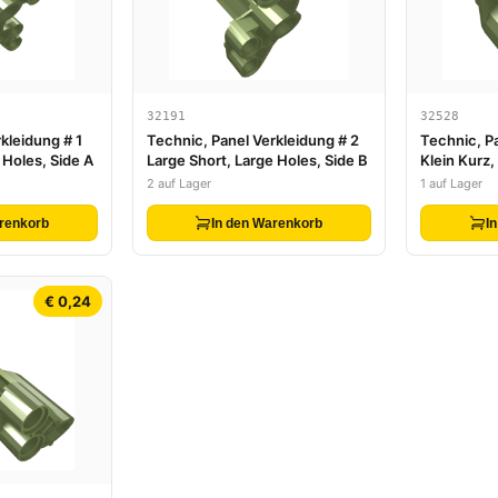
32191
32528
kleidung # 1
Technic, Panel Verkleidung # 2
Technic, P
 Holes, Side A
Large Short, Large Holes, Side B
Klein Kurz,
2 auf Lager
1 auf Lager
renkorb
In den Warenkorb
I
€ 0,24