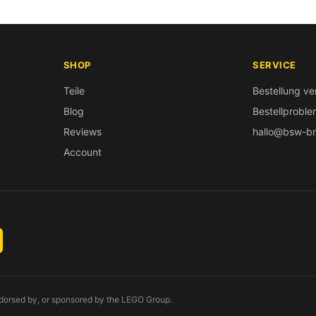
SHOP
SERVICE
Teile
Bestellung ve
Blog
Bestellprobl
Reviews
hallo@bsw-br
Account
endorsed by, or sponsored by the LEGO Group.