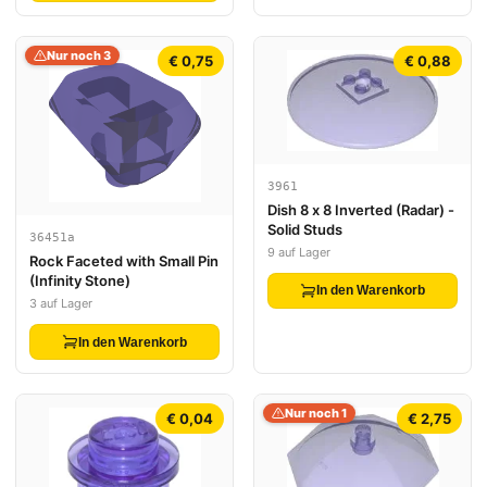
Nur noch 3
€ 0,75
€ 0,88
3961
Dish 8 x 8 Inverted (Radar) -
Solid Studs
36451a
9 auf Lager
Rock Faceted with Small Pin
(Infinity Stone)
In den Warenkorb
3 auf Lager
In den Warenkorb
Nur noch 1
€ 0,04
€ 2,75