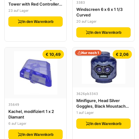
3383
Tower with Red Controller,
Windscreen 6 x 6 x 1 1/3
White Target and 'START!'
23 auf Lager
Curved
Pattern
20 auf Lager
In den Warenkorb
In den Warenkorb
Nur noch 1
€ 10,49
€ 2,06
3626pb3343
Minifigure, Head Silver
35649
Goggles, Black Moustache,
Kachel, modifiziert 1 x 2
Angry Pattern - Vented Stud
1 auf Lager
Diamant
6 auf Lager
In den Warenkorb
In den Warenkorb