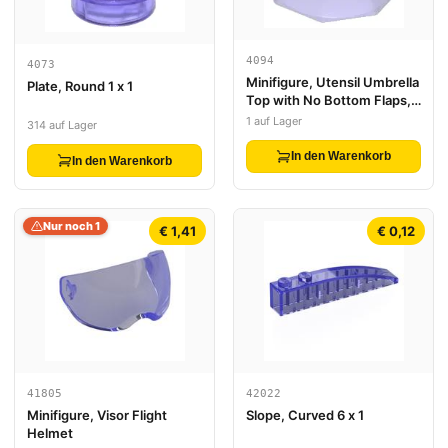
4094
4073
Minifigure, Utensil Umbrella
Plate, Round 1 x 1
Top with No Bottom Flaps,
6 x 6 with Top Stud
1 auf Lager
314 auf Lager
In den Warenkorb
In den Warenkorb
Nur noch 1
€ 1,41
€ 0,12
41805
42022
Minifigure, Visor Flight
Slope, Curved 6 x 1
Helmet