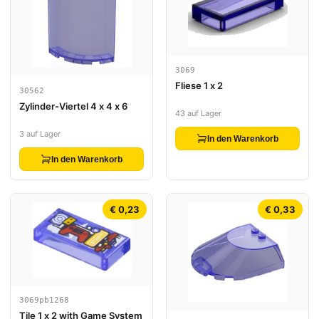
3069
Fliese 1 x 2
30562
Zylinder-Viertel 4 x 4 x 6
43 auf Lager
3 auf Lager
In den Warenkorb
In den Warenkorb
€ 0,23
€ 0,33
3069pb1268
Tile 1 x 2 with Game System