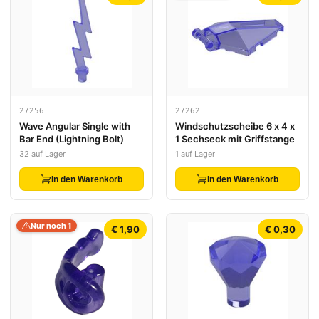
27256
27262
Wave Angular Single with
Windschutzscheibe 6 x 4 x
Bar End (Lightning Bolt)
1 Sechseck mit Griffstange
32 auf Lager
1 auf Lager
In den Warenkorb
In den Warenkorb
Nur noch 1
€ 1,90
€ 0,30