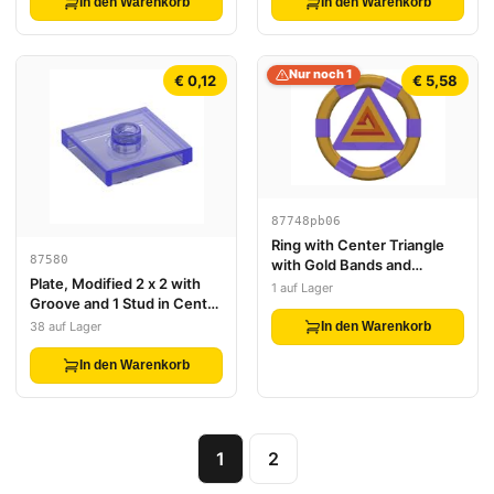
In den Warenkorb
In den Warenkorb
Nur noch 1
€ 0,12
€ 5,58
87748pb06
Ring with Center Triangle
87580
with Gold Bands and
Plate, Modified 2 x 2 with
Triangle Pattern (Atlantis
1 auf Lager
Groove and 1 Stud in Center
Treasure Key)
(Jumper)
38 auf Lager
In den Warenkorb
In den Warenkorb
1
2