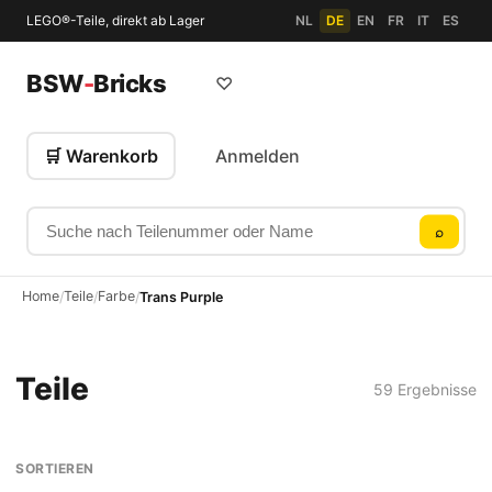
LEGO®-Teile, direkt ab Lager
NL
DE
EN
FR
IT
ES
BSW
-
Bricks
♡
🛒 Warenkorb
Anmelden
Suche nach Teilenummer oder Name
⌕
Home
Teile
Farbe
/
/
/
Trans Purple
Teile
59 Ergebnisse
SORTIEREN