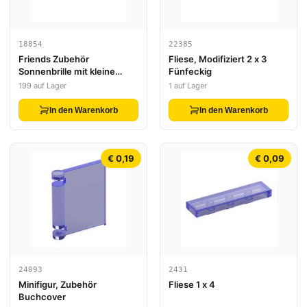
18854
22385
Friends Zubehör
Fliese, Modifiziert 2 x 3
Sonnenbrille mit kleine
Fünfeckig
Stiftung
199 auf Lager
1 auf Lager
In den Warenkorb
In den Warenkorb
€ 0,19
€ 0,09
24093
2431
Minifigur, Zubehör
Fliese 1 x 4
Buchcover