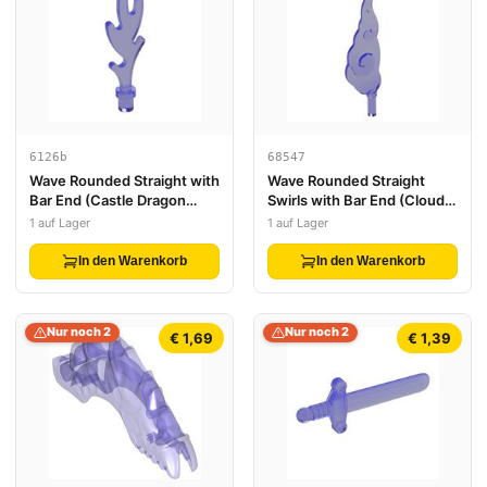
6126b
68547
Wave Rounded Straight with
Wave Rounded Straight
Bar End (Castle Dragon
Swirls with Bar End (Cloud /
Flame / Seaweed / Water)
Wind Gusts)
1 auf Lager
1 auf Lager
In den Warenkorb
In den Warenkorb
Nur noch 2
Nur noch 2
€ 1,69
€ 1,39