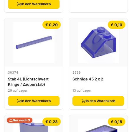
In den Warenkorb
€ 0,20
€ 0,10
30374
3039
Stab 4L (Lichtschwert
Schräge 45 2 x 2
Klinge / Zauberstab)
29 auf Lager
13 auf Lager
In den Warenkorb
In den Warenkorb
Nur noch 3
€ 0,23
€ 0,18