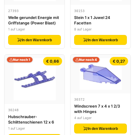
27393
30153
Welle gerundet Energie mit
Stein 1 x 1 Juwel 24
Griffstange (Power Blast)
Facetten
1 auf Lager
8 auf Lager
In den Warenkorb
In den Warenkorb
Nur noch 1
Nur noch 4
€ 0,66
€ 0,27
30372
Windscreen 7 x 4 x 1 2/3
30248
with Hinges
Hubschrauber-
4 auf Lager
Schlittenschienen 12 x 6
1 auf Lager
In den Warenkorb