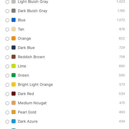
Light Bluish Gray
1.423
Dark Bluish Gray
1.195
Blue
1.072
Tan
876
Orange
822
Dark Blue
729
Reddish Brown
709
Lime
680
Green
590
Bright Light Orange
573
Dark Red
534
Medium Nougat
475
Pearl Gold
463
Dark Azure
434