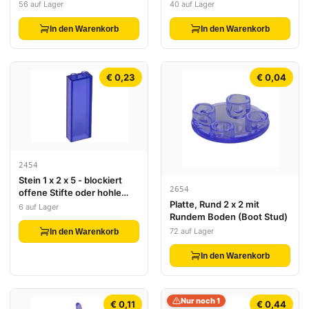
56 auf Lager
40 auf Lager
In den Warenkorb
In den Warenkorb
€ 0,23
€ 0,04
2454
Stein 1 x 2 x 5 - blockiert
2654
offene Stifte oder hohle
Platte, Rund 2 x 2 mit
Stifte
6 auf Lager
Rundem Boden (Boot Stud)
72 auf Lager
In den Warenkorb
In den Warenkorb
Nur noch 1
€ 0,11
€ 0,44