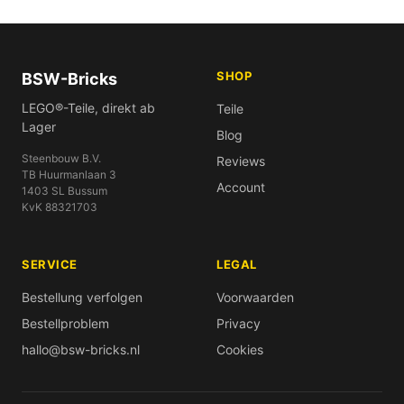
SHOP
BSW-Bricks
LEGO®-Teile, direkt ab
Teile
Lager
Blog
Steenbouw B.V.
Reviews
TB Huurmanlaan 3
Account
1403 SL Bussum
KvK 88321703
SERVICE
LEGAL
Bestellung verfolgen
Voorwaarden
Bestellproblem
Privacy
hallo@bsw-bricks.nl
Cookies