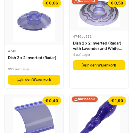
Nur noch 4
€ 0,06
€ 0,58
4740pb011
Dish 2 x 2 Inverted (Radar)
with Lavender and White
4740
Electricity Pattern
4 auf Lager
Dish 2 x 2 Inverted (Radar)
In den Warenkorb
993 auf Lager
In den Warenkorb
Nur noch 2
€ 0,40
€ 1,90