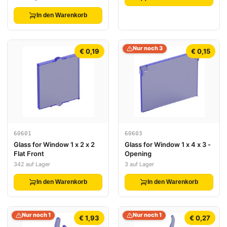
Light Blue Face, Magenta
Highlights and Hexagons
In den Warenkorb
Pattern
Nur noch 3
€ 0,19
€ 0,15
60601
60603
Glass for Window 1 x 2 x 2
Glass for Window 1 x 4 x 3 -
Flat Front
Opening
342 auf Lager
3 auf Lager
In den Warenkorb
In den Warenkorb
Nur noch 1
Nur noch 1
€ 1,93
€ 0,27