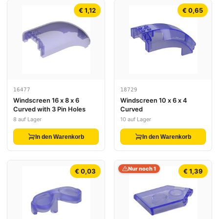
€ 1,12
€ 0,65
16477
18729
Windscreen 16 x 8 x 6
Windscreen 10 x 6 x 4
Curved with 3 Pin Holes
Curved
8 auf Lager
10 auf Lager
In den Warenkorb
In den Warenkorb
Nur noch 1
€ 0,03
€ 1,39