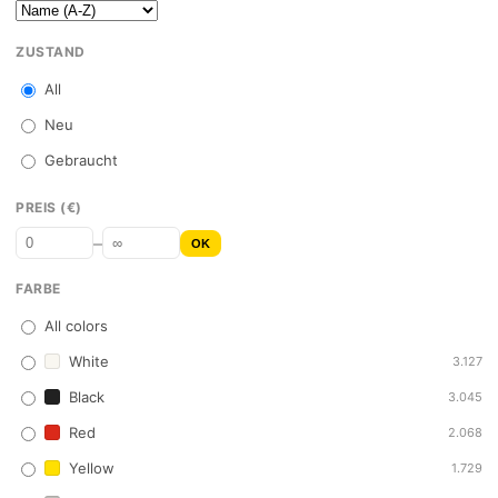
ZUSTAND
All
Neu
Gebraucht
PREIS (€)
–
OK
FARBE
All colors
White
3.127
Black
3.045
Red
2.068
Yellow
1.729