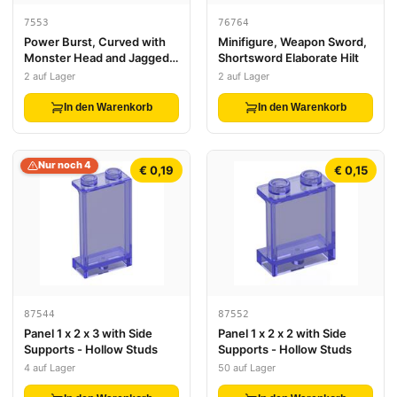
7553
76764
Power Burst, Curved with
Minifigure, Weapon Sword,
Monster Head and Jagged
Shortsword Elaborate Hilt
Spines
2 auf Lager
2 auf Lager
In den Warenkorb
In den Warenkorb
Nur noch 4
€ 0,19
€ 0,15
87544
87552
Panel 1 x 2 x 3 with Side
Panel 1 x 2 x 2 with Side
Supports - Hollow Studs
Supports - Hollow Studs
4 auf Lager
50 auf Lager