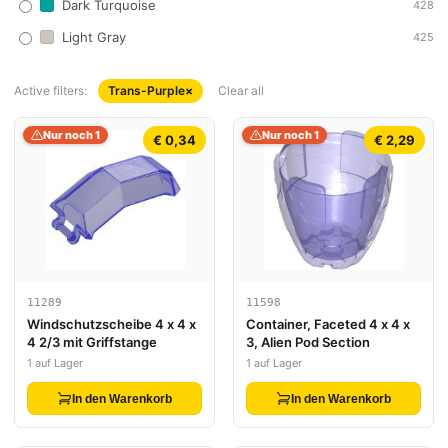
Dark Turquoise
428
Light Gray
425
Active filters:
Trans-Purple
×
Clear all
Nur noch 1
Nur noch 1
€ 0,34
€ 2,29
11289
11598
Windschutzscheibe 4 x 4 x
Container, Faceted 4 x 4 x
4 2/3 mit Griffstange
3, Alien Pod Section
1 auf Lager
1 auf Lager
In den Warenkorb
In den Warenkorb