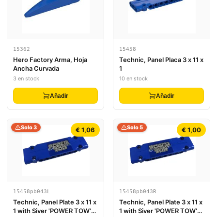
15362
15458
Hero Factory Arma, Hoja
Technic, Panel Placa 3 x 11 x
Ancha Curvada
1
3 en stock
10 en stock
Añadir
Añadir
Solo 3
Solo 5
€ 1,06
€ 1,00
15458pb043L
15458pb043R
Technic, Panel Plate 3 x 11 x
Technic, Panel Plate 3 x 11 x
1 with Siver 'POWER TOW'
1 with Siver 'POWER TOW'