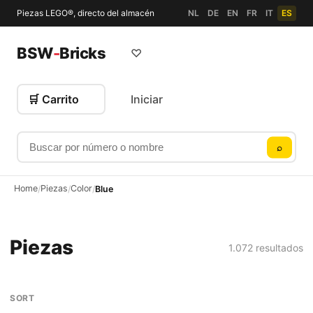
Piezas LEGO®, directo del almacén
NL
DE
EN
FR
IT
ES
BSW
-
Bricks
♡
🛒 Carrito
Iniciar
Buscar por número o nombre
⌕
Home
Piezas
Color
/
/
/
Blue
Piezas
1.072 resultados
SORT