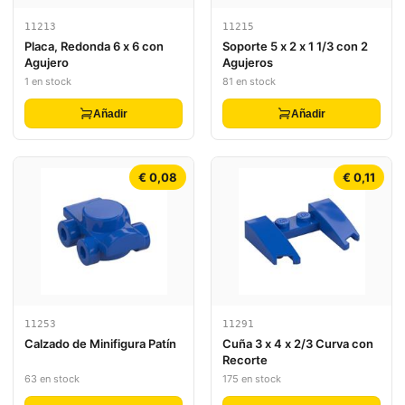
11213
11215
Placa, Redonda 6 x 6 con
Soporte 5 x 2 x 1 1/3 con 2
Agujero
Agujeros
1 en stock
81 en stock
Añadir
Añadir
€ 0,08
€ 0,11
11253
11291
Calzado de Minifigura Patín
Cuña 3 x 4 x 2/3 Curva con
Recorte
63 en stock
175 en stock