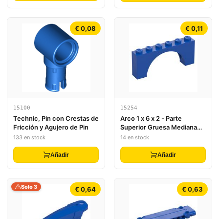
Mark 38 Face)
€ 0,08
€ 0,11
15100
15254
Technic, Pin con Crestas de
Arco 1 x 6 x 2 - Parte
Fricción y Agujero de Pin
Superior Gruesa Mediana
sin Refuerzo Inferior
133 en stock
14 en stock
Añadir
Añadir
Solo 3
€ 0,64
€ 0,63