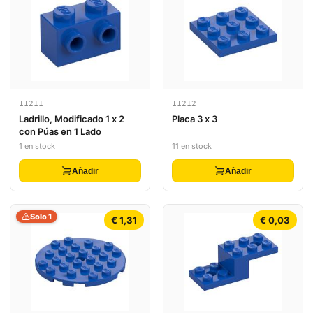
11211
11212
Ladrillo, Modificado 1 x 2
Placa 3 x 3
con Púas en 1 Lado
1 en stock
11 en stock
Añadir
Añadir
Solo 1
€ 1,31
€ 0,03