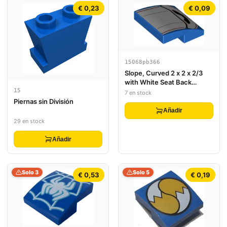
€ 0,23
€ 0,09
15068pb366
Slope, Curved 2 x 2 x 2/3
with White Seat Back
Cushion with Black Panel
15
7 en stock
and Red Lines Pattern
Piernas sin División
Añadir
29 en stock
Añadir
Solo 3
Solo 5
€ 0,53
€ 0,19