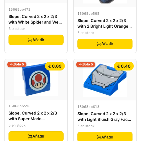
15068pb472
15068pb595
Slope, Curved 2 x 2 x 2/3
Slope, Curved 2 x 2 x 2/3
with White Spider and Web
with 2 Bright Light Orange
Pattern
3 en stock
and White Fox Tails with
5 en stock
Zigzag Lines in Black Circle
Añadir
Pattern
Añadir
Solo 5
Solo 5
€ 0,69
€ 0,40
15068pb596
15068pb613
Slope, Curved 2 x 2 x 2/3
Slope, Curved 2 x 2 x 2/3
with Super Mario
with Light Bluish Gray Face
Mushroom on White Circle
Shield, Dark Bluish Gray
5 en stock
5 en stock
Pattern
Stripe and Lines, White
Eyes Pattern (Iron Man
Añadir
Añadir