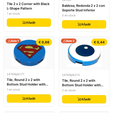
14769
Tile 2 x 2 Corner with Black
Baldosa, Redonda 2 x 2 con
L-Shape Pattern
Soporte Stud Inferior
1 en stock
5 en stock
Añadir
Añadir
Solo 1
Solo 2
€ 0,66
€ 0,44
14769pb177
14769pb273
Tile, Round 2 x 2 with
Tile, Round 2 x 2 with
Bottom Stud Holder with
Bottom Stud Holder with
Red and Yellow Superman
Dark Blue Eye on White
1 en stock
2 en stock
'S' Logo Pattern
Background Pattern (Toy
Story RC)
Añadir
Añadir