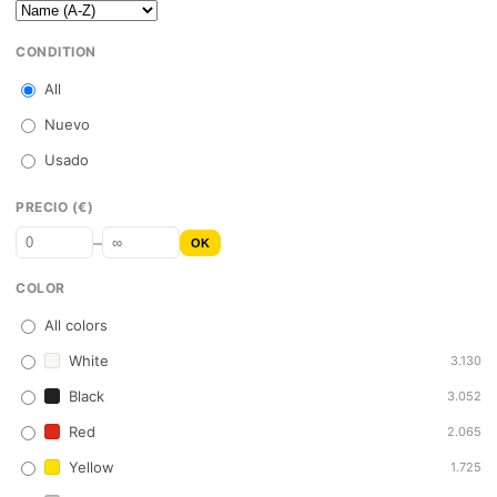
CONDITION
All
Nuevo
Usado
PRECIO (€)
–
OK
COLOR
All colors
White
3.130
Black
3.052
Red
2.065
Yellow
1.725