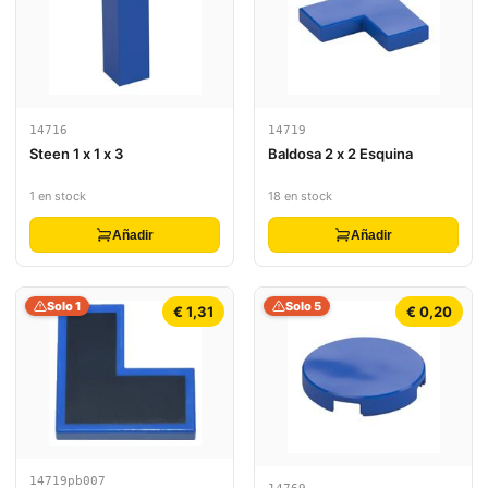
14716
14719
Steen 1 x 1 x 3
Baldosa 2 x 2 Esquina
1 en stock
18 en stock
Añadir
Añadir
Solo 1
Solo 5
€ 1,31
€ 0,20
14719pb007