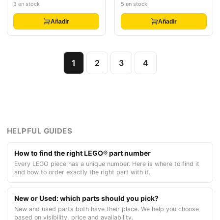
and Lightning Pattern Model
and Lightning Pattern Model
3 en stock
5 en stock
Left Side (Sticker) - Set
Right Side (Sticker) - Set
42128
42128
Añadir
Añadir
1
2
3
4
HELPFUL GUIDES
How to find the right LEGO® part number
Every LEGO piece has a unique number. Here is where to find it
and how to order exactly the right part with it.
New or Used: which parts should you pick?
New and used parts both have their place. We help you choose
based on visibility, price and availability.