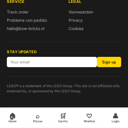
SERVICE
LEGAL
Track order
Voorwaarden
Problema con pedido
Privacy
hallo@bsw-bricks.nl
Cookies
STAY UPDATED
Sign up
LEGO® is a trademark of the LEGO Group. This site is not affiliated with,
endorsed by, or sponsored by the LEGO Group.
🏠
⌕
🛒
♡
👤
Home
Piezas
Carrito
Wishlist
Login