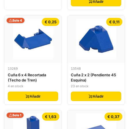
Añadir
Solo 4
€ 0,25
€ 0,11
13269
13548
Cuña 6 x 4 Recortada
Cuña 2 x 2 (Pendiente 45
(Techo de Tren)
Esquina)
4 en stock
23 en stock
Añadir
Añadir
Solo 1
€ 1,63
€ 0,37