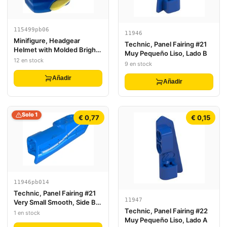
115499pb06
11946
Minifigure, Headgear
Technic, Panel Fairing #21
Helmet with Molded Bright
Muy Pequeño Liso, Lado B
Light Yellow Crests, Barbs,
12 en stock
9 en stock
and Knot Pattern
Añadir
Añadir
Solo 1
€ 0,77
€ 0,15
11946pb014
Technic, Panel Fairing #21
11947
Very Small Smooth, Side B
Technic, Panel Fairing #22
with White and Blue Curved
1 en stock
Muy Pequeño Liso, Lado A
Stripes and Rivets Pattern