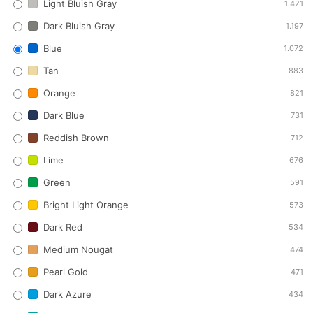
Light Bluish Gray
1.421
Dark Bluish Gray
1.197
Blue
1.072
Tan
883
Orange
821
Dark Blue
731
Reddish Brown
712
Lime
676
Green
591
Bright Light Orange
573
Dark Red
534
Medium Nougat
474
Pearl Gold
471
Dark Azure
434