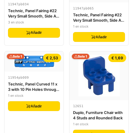
11947pb034
11947pb065
Technic, Panel Fairing #22
Technic, Panel Fairing #22
Very Small Smooth, Side A
Very Small Smooth, Side A
with 'R1200' Pattern
3 en stock
with White 'MR80', Orange
(Sticker) - Set 42063
1 en stock
Stripe, and Black Door
Añadir
Handle Pattern (Sticker) -
Añadir
Set 42071
Solo 1
Solo 1
€ 2,53
€ 1,69
11954pb009
Technic, Panel Curved 11 x
3 with 10 Pin Holes through
Panel Surface with White
1 en stock
'MT LIFTING SERVICE'
Pattern (Sticker) - Set
Añadir
12651
42042
Duplo, Furniture Chair with
4 Studs and Rounded Back
1 en stock