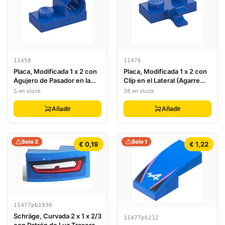
11458
11476
Placa, Modificada 1 x 2 con
Placa, Modificada 1 x 2 con
Agujero de Pasador en la
Clip en el Lateral (Agarre
Parte Superior
Horizontal)
5 en stock
38 en stock
Añadir
Añadir
Solo 2
Solo 1
€ 0,19
€ 1,22
11477pb193R
Schräge, Curvada 2 x 1 x 2/3
11477pb212