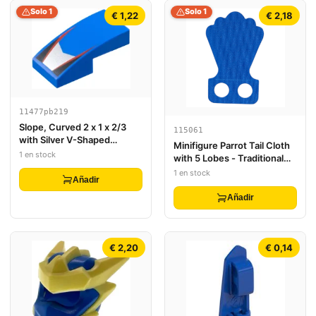
Solo 1
Solo 1
€ 1,22
€ 2,18
11477pb219
Slope, Curved 2 x 1 x 2/3
115061
with Silver V-Shaped
Minifigure Parrot Tail Cloth
Center Panel, Red Stripes,
1 en stock
with 5 Lobes - Traditional
Black Triangles Pattern
Starched Fabric
1 en stock
Añadir
Añadir
€ 2,20
€ 0,14