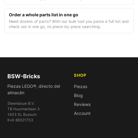
Order a whole parts list in one go
Need dozens of parts? With our bulk tool you paste a full list and
check out in one go, no piece-by-piece searching.
SHOP
BSW-Bricks
Piezas LEGO®, directo del
Piezas
almacén
Blog
Steenbouw B.V.
Reviews
TB Huurmanlaan 3
Account
1403 SL Bussum
KvK 88321703