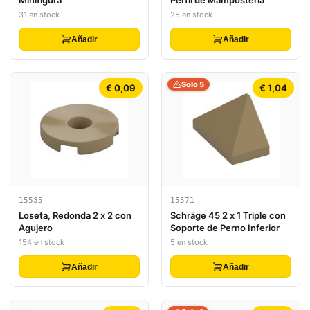
Minifigura
Perfil de Mampostería
31 en stock
25 en stock
Añadir
Añadir
Solo 5
€ 0,09
€ 1,04
15535
15571
Loseta, Redonda 2 x 2 con
Schräge 45 2 x 1 Triple con
Agujero
Soporte de Perno Inferior
154 en stock
5 en stock
Añadir
Añadir