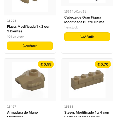
15374c01pb01
Cabeza de Gran Figura
15208
Modificada Buitre Chima
Placa, Modificada 1 x 2 con
con Patrón de Ojos Rojos
1 en stock
3 Dientes
104 en stock
Añadir
Añadir
€ 0,55
€ 0,70
15407
15533
Armadura de Mano
Steen, Modificado 1 x 4 con