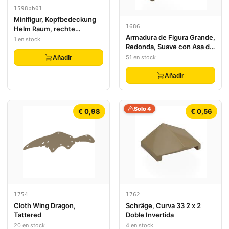
1598pb01
Minifigur, Kopfbedeckung
1686
Helm Raum, rechte
Armadura de Figura Grande,
Antenne, ausgeprägter
1 en stock
Redonda, Suave con Asa de
Brauenkamm, 4 rotes
Barra - Extremos Libres
Punktmuster
51 en stock
Añadir
Añadir
Solo 4
€ 0,98
€ 0,56
1754
1762
Cloth Wing Dragon,
Schräge, Curva 33 2 x 2
Tattered
Doble Invertida
20 en stock
4 en stock