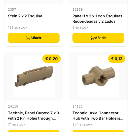
2357
23969
Stein 2 x 2 Esquina
Panel 1 x 2 x 1 con Esquinas
Redondeadas y 2 Lados
132 en stock
3 en stock
Añadir
Añadir
€ 0,20
€ 0,12
24119
24122
Technic, Panel Curved 7 x 3
Technic, Axle Connector
with 2 Pin Holes through
Hub with Two Bar Holders
Panel Surface
Perpendicular (Lightsaber
74 en stock
254 en stock
Hilt)