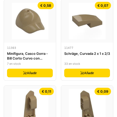
€ 0,58
€ 0,07
11303
11477
Minifigura, Casco Gorra -
Schräge, Curvada 2 x 1 x 2/3
Bill Corto Curvo con
Costuras y Agujero en la
7 en stock
33 en stock
Parte Superior
Añadir
Añadir
€ 0,11
€ 0,09