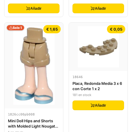
Añadir
Añadir
Solo 1
€ 1,65
€ 0,05
18646
Placa, Redonda Media 3 x 6
con Corte 1 x 2
181 en stock
Añadir
1826cc00pb008
Mini Doll Hips and Shorts
with Molded Light Nougat
Legs and Printed Metallic