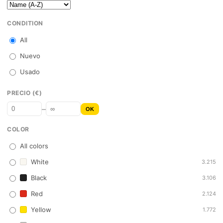
CONDITION
All
Nuevo
Usado
PRECIO (€)
–
OK
COLOR
All colors
White
3.215
Black
3.106
Red
2.124
Yellow
1.772