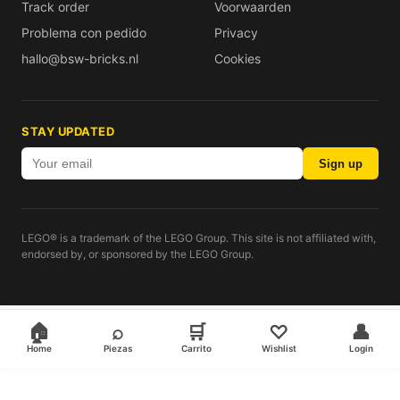
Track order
Voorwaarden
Problema con pedido
Privacy
hallo@bsw-bricks.nl
Cookies
STAY UPDATED
Sign up
LEGO® is a trademark of the LEGO Group. This site is not affiliated with,
endorsed by, or sponsored by the LEGO Group.
🏠
⌕
🛒
♡
👤
Home
Piezas
Carrito
Wishlist
Login