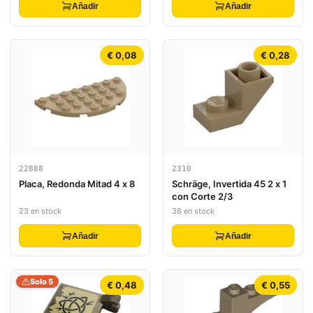
Añadir
Añadir
€ 0,08
€ 0,28
22888
2310
Placa, Redonda Mitad 4 x 8
Schräge, Invertida 45 2 x 1
con Corte 2/3
23 en stock
38 en stock
Añadir
Añadir
Solo 5
€ 0,48
€ 0,55