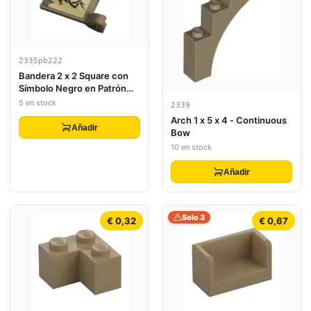
2335pb222
Bandera 2 x 2 Square con
Símbolo Negro en Patrón
Fondo Tan en Ambos Lados
5 en stock
2339
(Adhesivos) - Set 71721
Arch 1 x 5 x 4 - Continuous
Añadir
Bow
10 en stock
Añadir
Solo 3
€ 0,32
€ 0,67