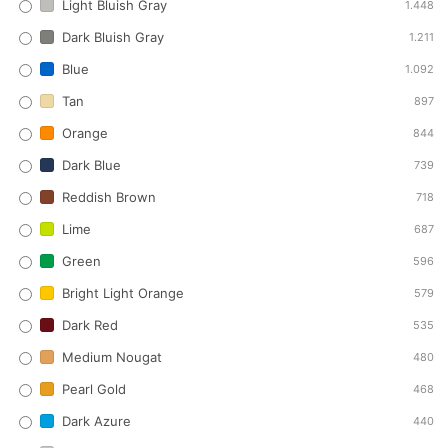
Light Bluish Gray
1.448
Dark Bluish Gray
1.211
Blue
1.092
Tan
897
Orange
844
Dark Blue
739
Reddish Brown
718
Lime
687
Green
596
Bright Light Orange
579
Dark Red
535
Medium Nougat
480
Pearl Gold
468
Dark Azure
440