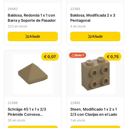
20482
22385
Baldosa, Redonda 1 x 1 con
Baldosa, Modificada 2 x 3
Barra y Soporte de Pasador
Pentagonal
223 en stock
4 en stock
Añadir
Añadir
Solo 1
€ 0,07
€ 0,75
22388
22885
Schräge 45 1 x 1 x 2/3
Steen, Modificado 1 x 2 x 1
Pirámide Convexa
2/3 con Clavijas en el Lado
Cuádruple
30 en stock
1 en stock