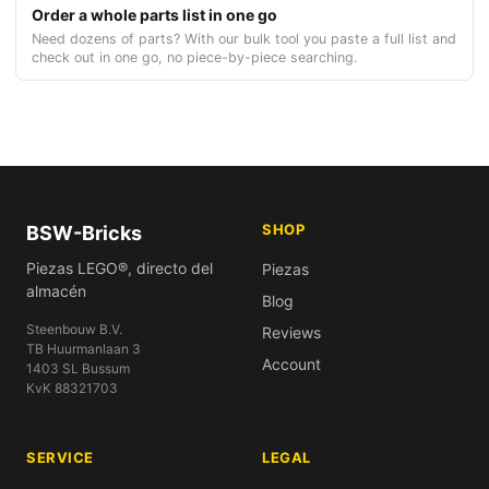
Order a whole parts list in one go
Need dozens of parts? With our bulk tool you paste a full list and
check out in one go, no piece-by-piece searching.
SHOP
BSW-Bricks
Piezas LEGO®, directo del
Piezas
almacén
Blog
Steenbouw B.V.
Reviews
TB Huurmanlaan 3
Account
1403 SL Bussum
KvK 88321703
SERVICE
LEGAL