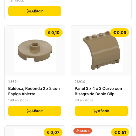
1 en stock
Light Blue Sandals with V-
Shaped Straps Pattern -
Añadir
Thin Hinge
€ 0,10
€ 0,05
18674
18910
Baldosa, Redonda 2 x 2 con
Panel 3 x 4 x 3 Curvo con
Espiga Abierta
Bisagra de Doble Clip
196 en stock
20 en stock
Añadir
Añadir
Solo 5
€ 0,07
€ 0,51