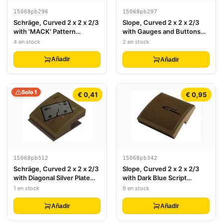
15068pb296
15068pb297
Schräge, Curved 2 x 2 x 2/3
Slope, Curved 2 x 2 x 2/3
with 'MACK' Pattern
with Gauges and Buttons
(Sticker) - Set 42078
Truck Control Panel Pattern
4 en stock
2 en stock
(Sticker) - Set 42078
Añadir
Añadir
Solo 1
€ 0,41
€ 0,95
15068pb312
15068pb342
Schräge, Curved 2 x 2 x 2/3
Slope, Curved 2 x 2 x 2/3
with Diagonal Silver Plate
with Dark Blue Script
and 4 Rivets Pattern
'Chiron' Pattern (Sticker) -
1 en stock
9 en stock
(Sticker) - Set 76054
Set 42083
Añadir
Añadir