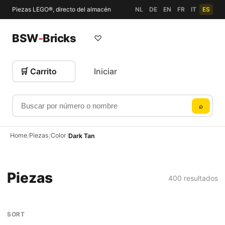
Piezas LEGO®, directo del almacén
NL
DE
EN
FR
IT
ES
BSW
-
Bricks
♡
🛒 Carrito
Iniciar
Buscar por número o nombre
⌕
Home
Piezas
Color
/
/
/
Dark Tan
Piezas
400 resultados
SORT