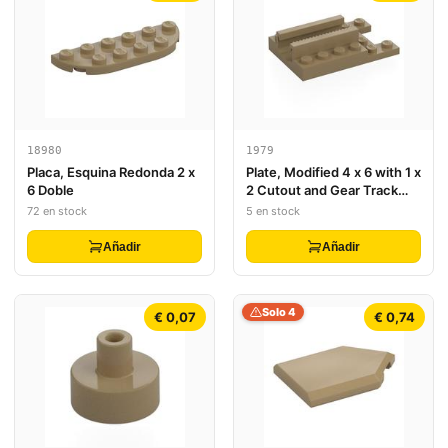
18980
1979
Placa, Esquina Redonda 2 x
Plate, Modified 4 x 6 with 1 x
6 Doble
2 Cutout and Gear Track
(Ninjago Dragon Spinjitzu
72 en stock
5 en stock
Spinner Launcher)
Añadir
Añadir
Solo 4
€ 0,07
€ 0,74