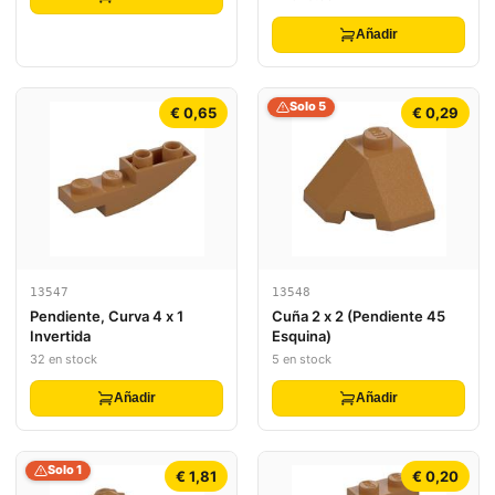
Añadir
Solo 5
€ 0,65
€ 0,29
13547
13548
Pendiente, Curva 4 x 1
Cuña 2 x 2 (Pendiente 45
Invertida
Esquina)
32 en stock
5 en stock
Añadir
Añadir
Solo 1
€ 1,81
€ 0,20