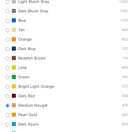
Light Bluish Gray
1.422
Dark Bluish Gray
1.192
Blue
1.071
Tan
883
Orange
822
Dark Blue
732
Reddish Brown
712
Lime
680
Green
591
Bright Light Orange
572
Dark Red
534
Medium Nougat
476
Pearl Gold
462
Dark Azure
434