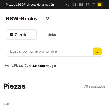
Piezas LEGO®, directo del almacén
NL
DE
EN
FR
IT
ES
BSW
-
Bricks
♡
🛒 Carrito
Iniciar
Buscar por número o nombre
⌕
Home
Piezas
Color
/
/
/
Medium Nougat
Piezas
476 resultados
SORT