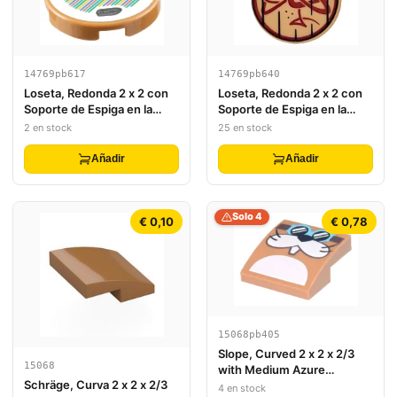
14769pb617
14769pb640
Loseta, Redonda 2 x 2 con
Loseta, Redonda 2 x 2 con
Soporte de Espiga en la
Soporte de Espiga en la
Parte Inferior con Patrón de
Parte Inferior con Borde
2 en stock
25 en stock
Código de Escáner Super
Marrón Oscuro y Barras y
Mario Bote (Pegatina) - Set
Patrón de Dragón Rojo
Añadir
Añadir
71422
Oscuro
Solo 4
€ 0,10
€ 0,78
15068pb405
Slope, Curved 2 x 2 x 2/3
15068
with Medium Azure
Schräge, Curva 2 x 2 x 2/3
Goggles with Dark Brown
4 en stock