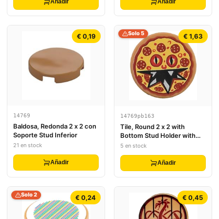
Añadir
Añadir
Solo 5
€ 0,19
€ 1,63
14769
14769pb163
Baldosa, Redonda 2 x 2 con
Tile, Round 2 x 2 with
Soporte Stud Inferior
Bottom Stud Holder with
Pizza Pepperoni Scary Face
21 en stock
5 en stock
Pattern
Añadir
Añadir
Solo 2
€ 0,24
€ 0,45