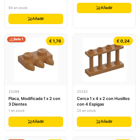
Strap, Black Nose and
Whiskers, White Cheeks
94 en stock
Añadir
and Tooth Pattern (Super
Mario Rocky Wrench Face)
Añadir
Solo 1
€ 1,76
€ 0,24
15208
15332
Placa, Modificada 1 x 2 con
Cerca 1 x 4 x 2 con Husillos
3 Dientes
con 4 Espigas
1 en stock
20 en stock
Añadir
Añadir