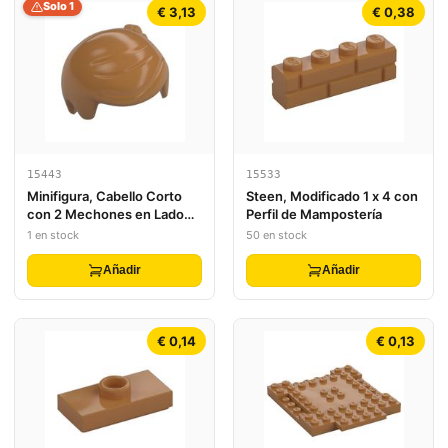
Solo 1
€ 3,13
€ 0,38
15443
15533
Minifigura, Cabello Corto
Steen, Modificado 1 x 4 con
con 2 Mechones en Lado
Perfil de Mampostería
Izquierdo
1 en stock
50 en stock
Añadir
Añadir
€ 0,14
€ 0,13