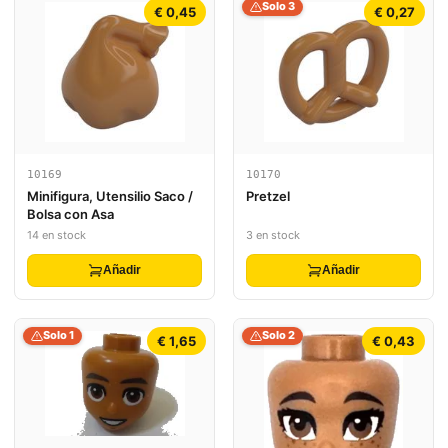
Solo 3
€ 0,45
€ 0,27
10169
10170
Minifigura, Utensilio Saco /
Pretzel
Bolsa con Asa
14 en stock
3 en stock
Añadir
Añadir
Solo 1
Solo 2
€ 1,65
€ 0,43