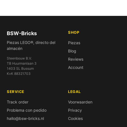
SHOP
BSW-Bricks
Piezas LEGO®, directo del
Piezas
almacén
Blog
Steenbouw B.V.
Reviews
TB Huurmanlaan 3
Account
1403 SL Bussum
KvK 88321703
SERVICE
LEGAL
Track order
Voorwaarden
Problema con pedido
Privacy
hallo@bsw-bricks.nl
Cookies