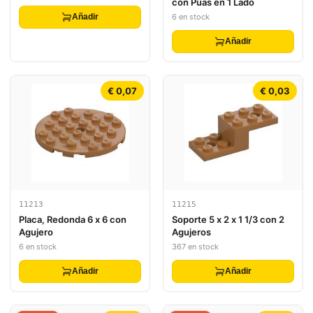
con Púas en 1 Lado
Hand Pattern (Sticker) - Set
71391
6 en stock
Añadir
Añadir
€ 0,07
€ 0,03
11213
11215
Placa, Redonda 6 x 6 con
Soporte 5 x 2 x 1 1/3 con 2
Agujero
Agujeros
6 en stock
367 en stock
Añadir
Añadir