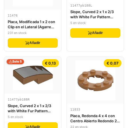
11477pb188L
Slope, Curved 2 x 1 x 2/3
11476
with White Fur Pattern
Placa, Modificada 1 x 2 con
Model Left Side
5 en stock
Clip en el Lateral (Agarre
Horizontal)
231 en stock
Añadir
Añadir
Solo 5
€ 0,13
€ 0,07
11477pb188R
Slope, Curved 2 x 1 x 2/3
11833
with White Fur Pattern
Placa, Redonda 4 x 4 con
Model Right Side
5 en stock
Centro Abierto Redondo 2 x
2
22 en stock
Añadir