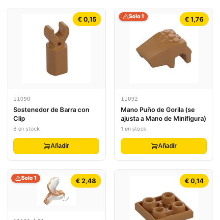
Solo 1
€ 0,15
€ 1,76
11090
11092
Sostenedor de Barra con
Mano Puño de Gorila (se
Clip
ajusta a Mano de Minifigura)
8 en stock
1 en stock
Añadir
Añadir
Solo 1
€ 2,48
€ 0,14