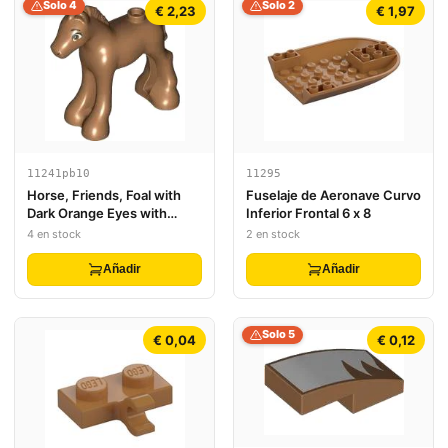
Solo 4
Solo 2
€ 2,23
€ 1,97
11241pb10
11295
Horse, Friends, Foal with
Fuselaje de Aeronave Curvo
Dark Orange Eyes with
Inferior Frontal 6 x 8
Black Eyebrows and
4 en stock
2 en stock
Eyelashes Pattern (Peanut)
Añadir
Añadir
Solo 5
€ 0,04
€ 0,12