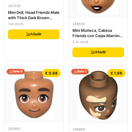
103339
Mini Doll, Head Friends Male
with Thick Dark Brown
Eyebrows, Reddish Brown
1 en stock
104934
Eyes and Open Mouth with
Mini Muñeca, Cabeza
White Teeth Pattern
Añadir
Friends con Cejas Marrón
Oscuro, Ojos Marrón Medio
2 en stock
y Pecas, Labios Rojo
Oscuro, Patrón de Sonrisa
Añadir
Abierta con Dientes
Solo 5
Solo 1
€ 0,68
€ 1,66
105992
106000