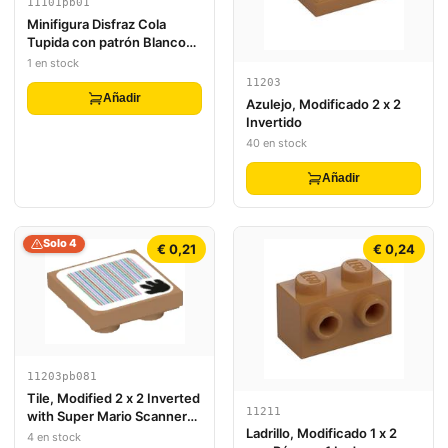
11101pb01
Minifigura Disfraz Cola
Tupida con patrón Blanco
Marmoleado
1 en stock
11203
Añadir
Azulejo, Modificado 2 x 2
Invertido
40 en stock
Añadir
Solo 4
€ 0,21
€ 0,24
11203pb081
Tile, Modified 2 x 2 Inverted
11211
with Super Mario Scanner
Ladrillo, Modificado 1 x 2
Code Bowser's Mecha
4 en stock