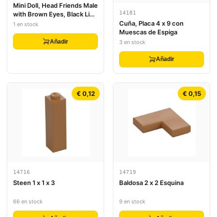
Mini Doll, Head Friends Male
14181
with Brown Eyes, Black Lips
and Open Mouth Pattern
Cuña, Placa 4 x 9 con
1 en stock
Muescas de Espiga
Añadir
3 en stock
Añadir
€ 0,12
€ 0,15
14716
14719
Steen 1 x 1 x 3
Baldosa 2 x 2 Esquina
66 en stock
9 en stock