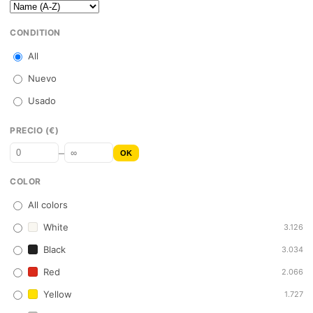
CONDITION
All
Nuevo
Usado
PRECIO (€)
–
OK
COLOR
All colors
White
3.126
Black
3.034
Red
2.066
Yellow
1.727