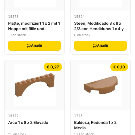
15573
15624
Platte, modifiziert 1 x 2 mit 1
Steen, Modificado 8 x 8 x
Noppe mit Rille und
2/3 con Hendiduras 1 x 4 y
unterem Noppen-Halter
Placa 1 x 4
10 en stock
6 en stock
(Jumper)
Añadir
Añadir
€ 0,27
€ 0,10
16577
1748
Arco 1 x 8 x 2 Elevado
Baldosa, Redonda 1 x 2
Media
25 en stock
100 en stock