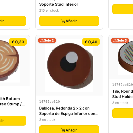
Amarillos
Soporte Stud Inferior
215 en stock
dir
Añadir
Solo 2
Solo 3
€ 0,33
€ 0,40
14769pb629
Tile, Round
Stud Holde
with Bottom
Scanner C
14769pb320
3 en stock
Tree Stump /
Pattern (St
Baldosa, Redonda 2 x 2 con
n
Soporte de Espiga Inferior con
Patrón de Pupila Negra y
2 en stock
dir
Destello Blanco
Añadir