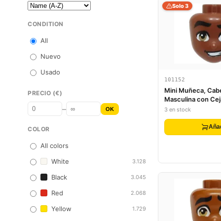
Solo 3
CONDITION
All
Nuevo
Usado
101152
Mini Muñeca, Cab
PRECIO (€)
Masculina con Ce
–
Gruesas, Ojos Mar
OK
3 en stock
Boca Abierta con 
Dientes
Aña
COLOR
All colors
White
3.128
Black
3.045
Red
2.068
Yellow
1.729