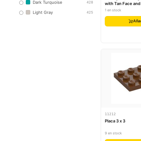
Dark Turquoise
428
with Tan Face an
Frown Pattern
1 en stock
Light Gray
425
Aña
11212
Placa 3 x 3
9 en stock