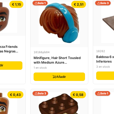
Solo 1
Solo 3
€ 1,15
€ 2,51
eza Friends
jas Negras
10202
10166pb04
rón Oscuro y
Baldosa 6 
Minifigure, Hair Short Tousled
Patrón de
Inferiores
with Medium Azure
dir
3 en stock
Headphones Pattern
1 en stock
Añadir
Solo 3
Solo 1
€ 0,43
€ 0,58