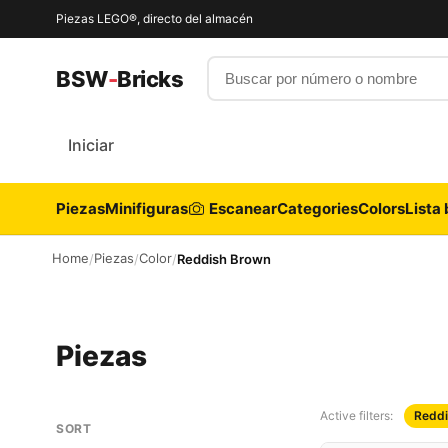
Piezas LEGO®, directo del almacén
Buscar por número o nombre
BSW
-
Bricks
Iniciar
Piezas
Minifiguras
Escanear
Categories
Colors
Lista 
Home
Piezas
Color
/
/
/
Reddish Brown
Piezas
Active filters:
Reddi
SORT