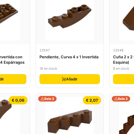
13547
13548
Invertida con
Pendiente, Curva 4 x 1 Invertida
Cuña 2 x 2
 4 Espárragos
Esquina)
18 en stock
8 en stock
dir
Añadir
Solo 2
Solo 2
€ 0,06
€ 2,07