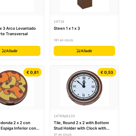
14716
 x 3 Arco Levantado
Steen 1 x 1 x 3
rte Transversal
181 en stock
Añadir
Añadir
€ 0,81
€ 0,53
14769pb133
edonda 2 x 2 con
Tile, Round 2 x 2 with Bottom
Espiga Inferior con
Stud Holder with Clock with
Tentáculos Naranjas y
Roman Numerals Simple Pattern
41 en stock