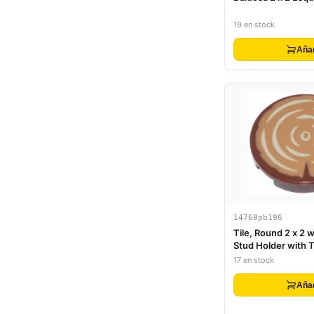
19 en stock
Aña
14769pb196
Tile, Round 2 x 2 
Stud Holder with 
Wood Grain Patter
17 en stock
Aña