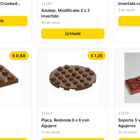
d Crooked
Invertida 
11203
Escáner S
3 en stock
Azulejo, Modificado 2 x 2
(Adhesivo)
Invertido
dir
40 en stock
Añadir
€ 0,88
€ 1,25
11213
11215
Placa, Redonda 6 x 6 con
Soporte 5 x
Agujero
Agujeros
15 en stock
20 en stock