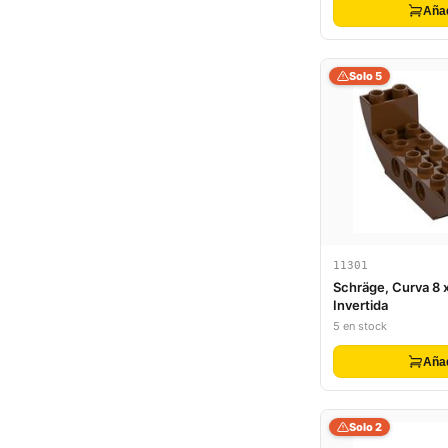
Aña
Solo 5
11301
Schräge, Curva 8 x
Invertida
5 en stock
Aña
Solo 2