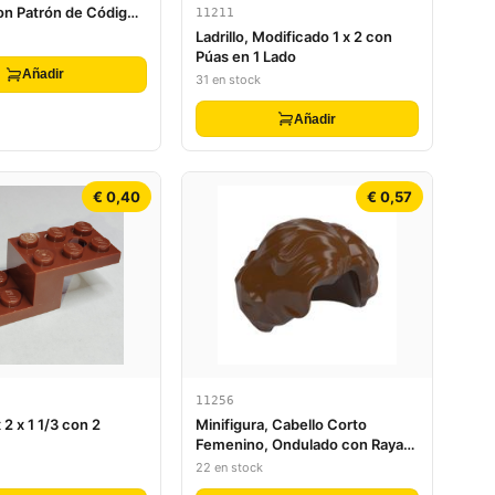
con Patrón de Código
11211
uper Mario Bob-omb
Ladrillo, Modificado 1 x 2 con
 - Set 71408
Púas en 1 Lado
Añadir
31 en stock
Añadir
€ 0,40
€ 0,57
11256
 2 x 1 1/3 con 2
Minifigura, Cabello Corto
Femenino, Ondulado con Raya
Lateral
22 en stock