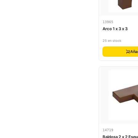
13965
Arco 1 x 3 x 3
25 en stock
Aña
14719
Baldosa 2 x 2 Esqu