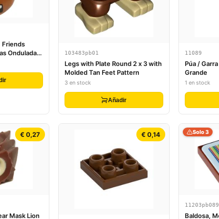
 Friends
jas Onduladas
103483pb01
11089
ón Oscuro y
Legs with Plate Round 2 x 3 with
Púa / Garra
tada con
Molded Tan Feet Pattern
Grande
dir
3 en stock
1 en stock
Añadir
Solo 3
€ 0,27
€ 0,14
11203pb089
ear Mask Lion
Baldosa, Mo