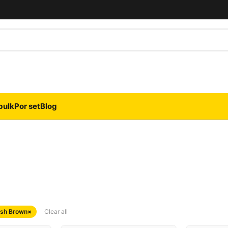
bulk
Por set
Blog
sh Brown
×
Clear all