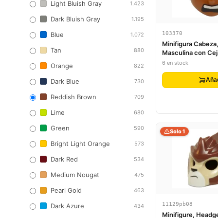
Light Bluish Gray
1.423
Dark Bluish Gray
1.195
103370
Blue
1.072
Minifigura Cabeza,
Tan
880
Masculina con Ce
Negras, Ojos Marr
6 en stock
Orange
822
Boca Abierta Asus
Patrón de Dientes
Aña
Dark Blue
730
Reddish Brown
709
Lime
680
Green
590
Solo 1
Bright Light Orange
573
Dark Red
534
Medium Nougat
475
Pearl Gold
463
11129pb08
Dark Azure
434
Minifigure, Headg