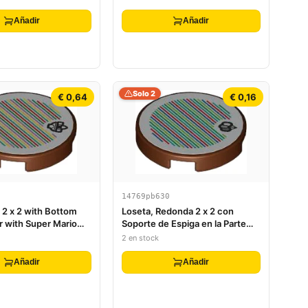
Añadir
Añadir
Solo 2
€ 0,64
€ 0,16
14769pb630
 2 x 2 with Bottom
Loseta, Redonda 2 x 2 con
r with Super Mario
Soporte de Espiga en la Parte
ode Mole Miner
Inferior con Patrón de Código
2 en stock
icker) - Set 71425
de Escáner Super Mario Globos
(Pegatina) - Set 71425
Añadir
Añadir