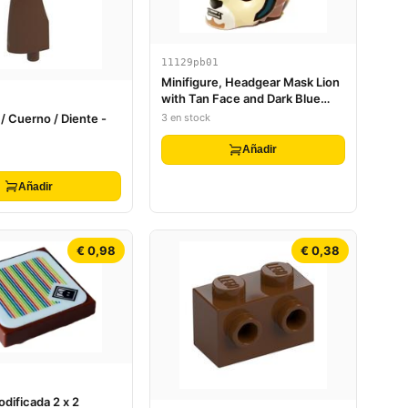
11129pb01
Minifigure, Headgear Mask Lion
with Tan Face and Dark Blue
Headpiece Pattern
3 en stock
 / Cuerno / Diente -
Añadir
Añadir
€ 0,98
€ 0,38
dificada 2 x 2