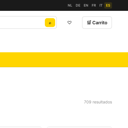
NL
DE
EN
FR
IT
ES
♡
🛒 Carrito
⌕
709 resultados