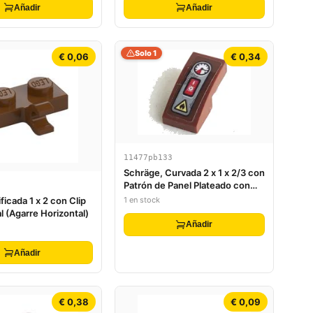
Añadir
Añadir
Solo 1
€ 0,06
€ 0,34
11477pb133
Schräge, Curvada 2 x 1 x 2/3 con
Patrón de Panel Plateado con
Medidor, Interruptor Rojo y
1 en stock
ficada 1 x 2 con Clip
Triángulo de Peligro de Fuego
al (Agarre Horizontal)
Amarillo (Pegatina) - Set 70421
Añadir
Añadir
€ 0,38
€ 0,09