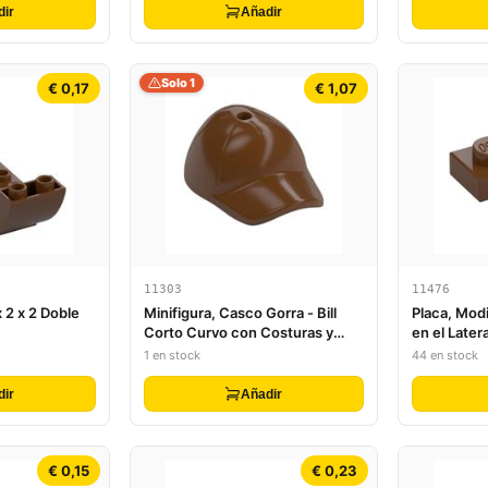
dir
Añadir
Solo 1
€ 0,17
€ 1,07
11303
11476
 2 x 2 Doble
Minifigura, Casco Gorra - Bill
Placa, Modi
Corto Curvo con Costuras y
en el Later
Agujero en la Parte Superior
1 en stock
44 en stock
dir
Añadir
€ 0,15
€ 0,23