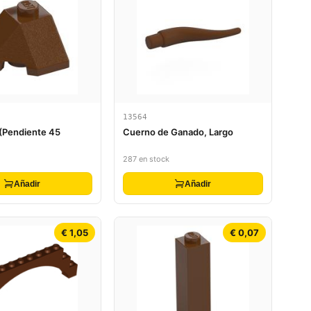
13564
 (Pendiente 45
Cuerno de Ganado, Largo
287 en stock
Añadir
Añadir
€ 1,05
€ 0,07