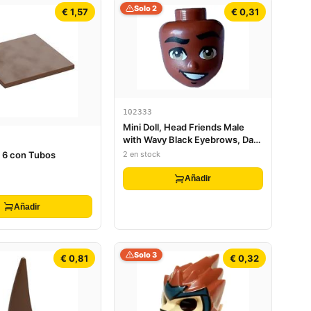
Solo 2
€ 1,57
€ 0,31
102333
Mini Doll, Head Friends Male
with Wavy Black Eyebrows, Dark
Tan Eyes, and Lopsided Open
2 en stock
x 6 con Tubos
Mouth Smile with Teeth Pattern
Añadir
Añadir
Solo 3
€ 0,81
€ 0,32