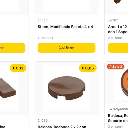
14413
14707
Steen, Modificado Faceta 4 x 4
Arco 1 x 12
con 1 Sopo
2 en stock
2 en stock
dir
Añadir
Solo 3
€ 0,12
€ 0,05
14769pb090
Baldosa, R
Soporte de 
14769
Patrón de 
3 en stock
ina
Baldosa, Redonda 2 x 2 con