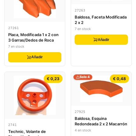
27263
Baldosa, Faceta Modificada
2 x 2
27261
7 en stock
Placa, Modificada 1 x 2 con
Añadir
3 Garras/Dedos de Roca
7 en stock
Añadir
Solo 4
€ 0,23
€ 0,48
27925
Baldosa, Esquina
Redondeada 2 x 2 Macarrón
2741
4 en stock
Technic, Volante de