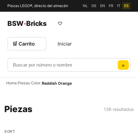
Piezas LEGO®, directo del almacén
NL
DE
EN
FR
IT
ES
BSW
-
Bricks
♡
🛒 Carrito
Iniciar
Buscar por número o nombre
⌕
Home
Piezas
Color
/
/
/
Reddish Orange
Piezas
136 resultados
SORT