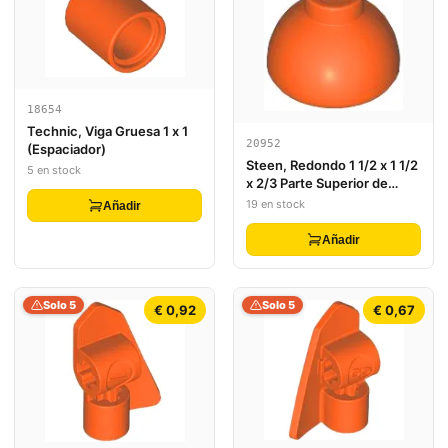
18654
Technic, Viga Gruesa 1 x 1
20952
(Espaciador)
Steen, Redondo 1 1/2 x 1 1/2
5 en stock
x 2/3 Parte Superior de
Domo
19 en stock
Añadir
Añadir
Solo 5
Solo 5
€ 0,92
€ 0,67