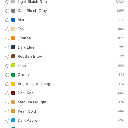
Light Bluish Gray
1.424
Dark Bluish Gray
1.195
Blue
1.072
Tan
884
Orange
822
Dark Blue
732
Reddish Brown
712
Lime
680
Green
591
Bright Light Orange
573
Dark Red
534
Medium Nougat
476
Pearl Gold
464
Dark Azure
434