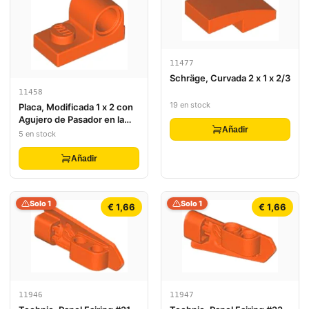
11477
Schräge, Curvada 2 x 1 x 2/3
11458
19 en stock
Placa, Modificada 1 x 2 con
Agujero de Pasador en la
Añadir
Parte Superior
5 en stock
Añadir
Solo 1
Solo 1
€ 1,66
€ 1,66
11946
11947