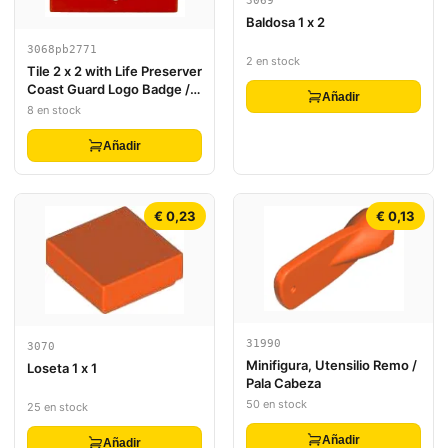
3069
Baldosa 1 x 2
3068pb2771
2 en stock
Tile 2 x 2 with Life Preserver
Coast Guard Logo Badge /
Añadir
Shield Pattern
8 en stock
Añadir
€ 0,23
€ 0,13
31990
3070
Minifigura, Utensilio Remo /
Loseta 1 x 1
Pala Cabeza
50 en stock
25 en stock
Añadir
Añadir