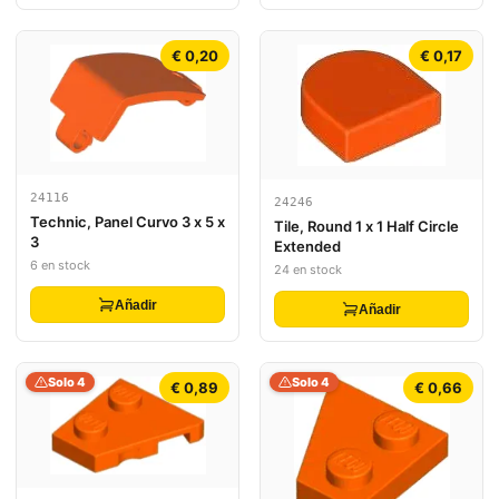
€ 0,20
€ 0,17
24116
24246
Technic, Panel Curvo 3 x 5 x
Tile, Round 1 x 1 Half Circle
3
Extended
6 en stock
24 en stock
Añadir
Añadir
Solo 4
Solo 4
€ 0,89
€ 0,66