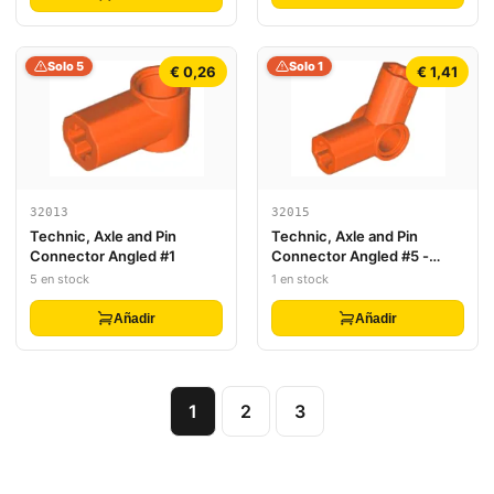
Solo 5
Solo 1
€ 0,26
€ 1,41
32013
32015
Technic, Axle and Pin
Technic, Axle and Pin
Connector Angled #1
Connector Angled #5 -
112.5 degrees
5 en stock
1 en stock
Añadir
Añadir
1
2
3