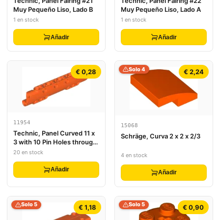
Technic, Panel Fairing #21
Technic, Panel Fairing #22
Muy Pequeño Liso, Lado B
Muy Pequeño Liso, Lado A
1 en stock
1 en stock
Añadir
Añadir
Solo 4
€ 0,28
€ 2,24
11954
15068
Technic, Panel Curved 11 x
Schräge, Curva 2 x 2 x 2/3
3 with 10 Pin Holes through
Panel Surface
20 en stock
4 en stock
Añadir
Añadir
Solo 5
Solo 5
€ 1,18
€ 0,90