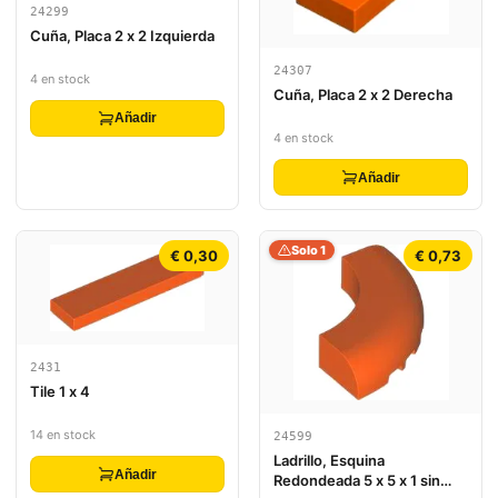
24299
Cuña, Placa 2 x 2 Izquierda
24307
4 en stock
Cuña, Placa 2 x 2 Derecha
Añadir
4 en stock
Añadir
Solo 1
€ 0,30
€ 0,73
2431
Tile 1 x 4
14 en stock
24599
Ladrillo, Esquina
Añadir
Redondeada 5 x 5 x 1 sin