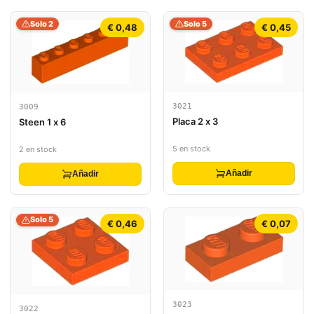
Solo 2
Solo 5
€ 0,48
€ 0,45
3021
3009
Placa 2 x 3
Steen 1 x 6
5 en stock
2 en stock
Añadir
Añadir
Solo 5
€ 0,46
€ 0,07
3023
3022