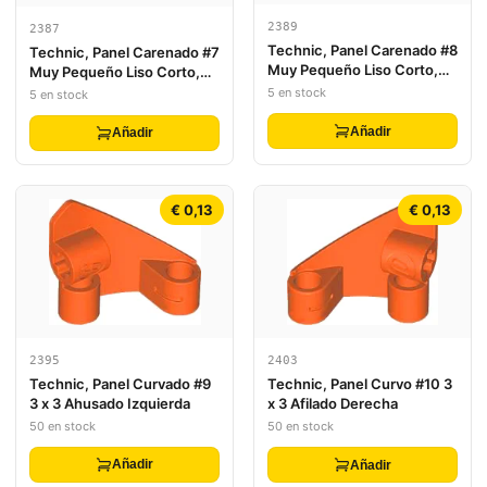
2389
2387
Technic, Panel Carenado #8
Technic, Panel Carenado #7
Muy Pequeño Liso Corto,
Muy Pequeño Liso Corto,
Lado B
Lado A
5 en stock
5 en stock
Añadir
Añadir
€ 0,13
€ 0,13
2395
2403
Technic, Panel Curvado #9
Technic, Panel Curvo #10 3
3 x 3 Ahusado Izquierda
x 3 Afilado Derecha
50 en stock
50 en stock
Añadir
Añadir