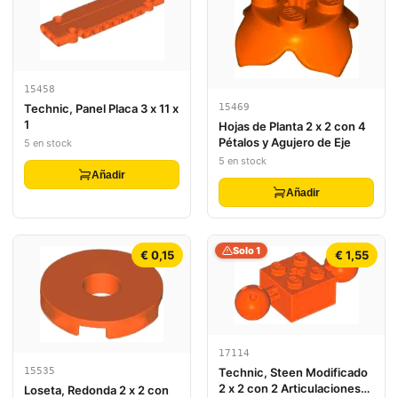
15458
15469
Technic, Panel Placa 3 x 11 x
1
Hojas de Planta 2 x 2 con 4
Pétalos y Agujero de Eje
5 en stock
5 en stock
Añadir
Añadir
Solo 1
€ 0,15
€ 1,55
17114
Technic, Steen Modificado
15535
2 x 2 con 2 Articulaciones
Loseta, Redonda 2 x 2 con