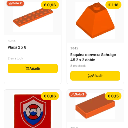
Solo 2
€ 0,96
€ 1,18
3034
Placa 2 x 8
3045
Esquina convexa Schräge
2 en stock
45 2 x 2 doble
8 en stock
Añadir
Añadir
Solo 2
€ 0,86
€ 0,15