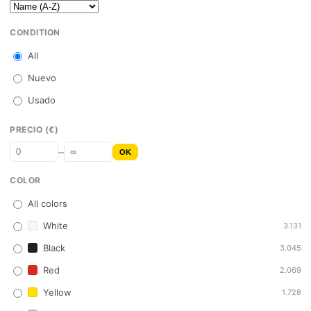
CONDITION
All
Nuevo
Usado
PRECIO (€)
–
OK
COLOR
All colors
White
3.131
Black
3.045
Red
2.069
Yellow
1.728