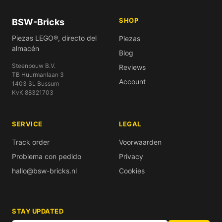
SHOP
BSW-Bricks
Piezas LEGO®, directo del
Piezas
almacén
Blog
Steenbouw B.V.
Reviews
TB Huurmanlaan 3
Account
1403 SL Bussum
KvK 88321703
SERVICE
LEGAL
Track order
Voorwaarden
Problema con pedido
Privacy
hallo@bsw-bricks.nl
Cookies
STAY UPDATED