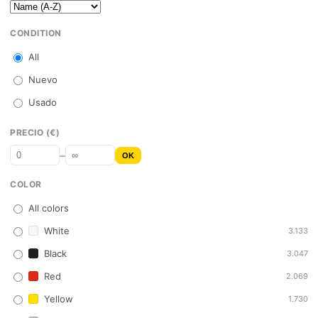
CONDITION
All
Nuevo
Usado
PRECIO (€)
–
OK
COLOR
All colors
White
3.133
Black
3.047
Red
2.069
Yellow
1.730