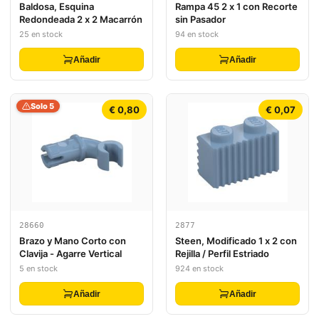
Baldosa, Esquina
Rampa 45 2 x 1 con Recorte
Redondeada 2 x 2 Macarrón
sin Pasador
25 en stock
94 en stock
Añadir
Añadir
Solo 5
€ 0,80
€ 0,07
28660
2877
Brazo y Mano Corto con
Steen, Modificado 1 x 2 con
Clavija - Agarre Vertical
Rejilla / Perfil Estriado
5 en stock
924 en stock
Añadir
Añadir