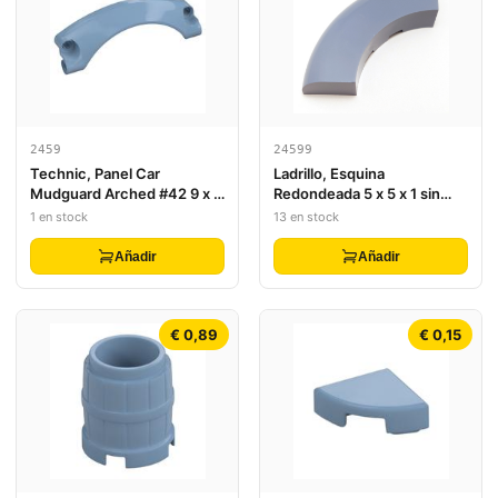
2459
24599
Technic, Panel Car
Ladrillo, Esquina
Mudguard Arched #42 9 x 2
Redondeada 5 x 5 x 1 sin
x 3 Rounded Top
Espigas
1 en stock
13 en stock
Añadir
Añadir
€ 0,89
€ 0,15