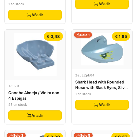
Eyes, Nose, and Whiskers
Añadir
1 en stock
and White Muzzle Pattern
Añadir
Solo 1
€ 0,48
€ 1,85
20512pb04
Shark Head with Rounded
18970
Nose with Black Eyes, Silver
Concha Almeja / Vieira con
Pupils and Lime Slime
1 en stock
4 Espigas
Pattern
45 en stock
Añadir
Añadir
Solo 3
Solo 5