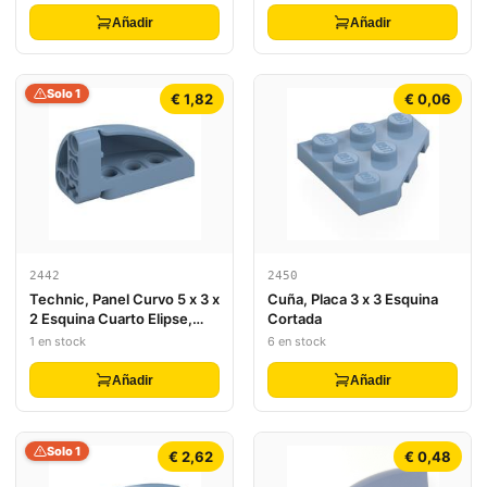
Añadir
Añadir
Solo 1
€ 1,82
€ 0,06
2442
2450
Technic, Panel Curvo 5 x 3 x
Cuña, Placa 3 x 3 Esquina
2 Esquina Cuarto Elipse,
Cortada
Derecha
1 en stock
6 en stock
Añadir
Añadir
Solo 1
€ 2,62
€ 0,48