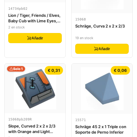
14734pb02
Lion / Tiger, Friends / Elves,
15068
Baby Cub with Lime Eyes,
Schräge, Curva 2 x 2 x 2/3
Dark Pink Nose, Dark Blue
2 en stock
Paws and White Face
Decorations Pattern (Enki)
19 en stock
Añadir
Añadir
Solo 1
€ 0,31
€ 0,06
15068pb209R
15571
Slope, Curved 2 x 2 x 2/3
Schräge 45 2 x 1 Triple con
with Orange and Light
Soporte de Perno Inferior
Bluish Gray Hull Plates