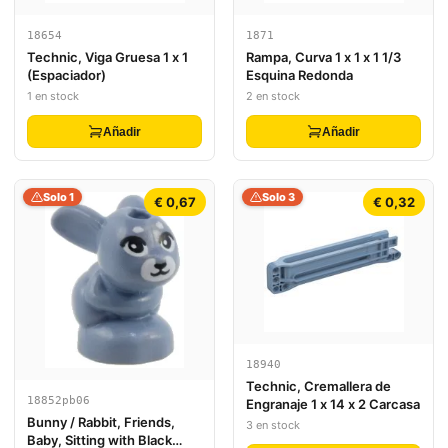
18654
1871
Technic, Viga Gruesa 1 x 1
Rampa, Curva 1 x 1 x 1 1/3
(Espaciador)
Esquina Redonda
1 en stock
2 en stock
Añadir
Añadir
Solo 1
Solo 3
€ 0,67
€ 0,32
18940
Technic, Cremallera de
18852pb06
Engranaje 1 x 14 x 2 Carcasa
Bunny / Rabbit, Friends,
3 en stock
Baby, Sitting with Black