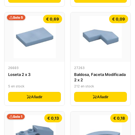
Solo 5
€ 0,69
€ 0,09
26603
27263
Loseta 2 x 3
Baldosa, Faceta Modificada
2 x 2
5 en stock
212 en stock
Añadir
Añadir
Solo 1
€ 0,13
€ 0,18