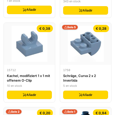
1 en stock
343 en stock
Pattern Model Right Side
(Sticker) - Set 76102
Añadir
Añadir
Solo 5
€ 0,38
€ 0,28
15712
1750
Kachel, modifiziert 1 x 1 mit
Schräge, Curva 2 x 2
offenem O-Clip
Invertida
10 en stock
5 en stock
Añadir
Añadir
Solo 2
Solo 1
€ 0,20
€ 0,94