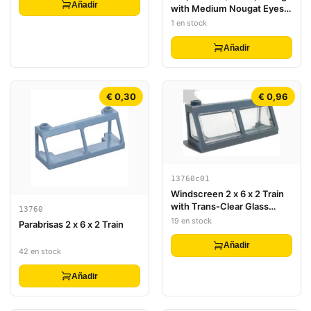
Añadir
with Medium Nougat Eyes,
Dark Pink Nose and Black
1 en stock
and White Patches Pattern
(Chico)
Añadir
€ 0,30
€ 0,96
13760c01
Windscreen 2 x 6 x 2 Train
with Trans-Clear Glass
13760
(13756 / 13760)
19 en stock
Parabrisas 2 x 6 x 2 Train
Añadir
42 en stock
Añadir