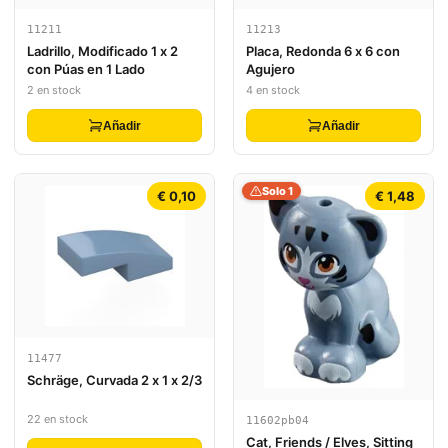
11211
11213
Ladrillo, Modificado 1 x 2
Placa, Redonda 6 x 6 con
con Púas en 1 Lado
Agujero
2 en stock
4 en stock
Añadir
Añadir
Solo 1
€ 0,10
€ 1,48
11477
Schräge, Curvada 2 x 1 x 2/3
22 en stock
11602pb04
Cat, Friends / Elves, Sitting