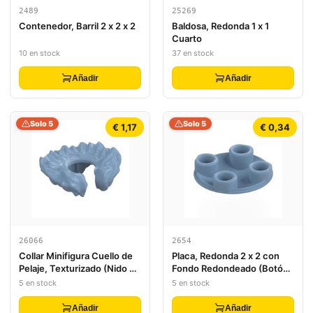
2489
25269
Contenedor, Barril 2 x 2 x 2
Baldosa, Redonda 1 x 1
Cuarto
10 en stock
37 en stock
Añadir
Añadir
Solo 5
Solo 5
€ 1,17
€ 0,34
26066
2654
Collar Minifigura Cuello de
Placa, Redonda 2 x 2 con
Pelaje, Texturizado (Nido de
Fondo Redondeado (Botón
Pájaro)
de Barco)
5 en stock
5 en stock
Añadir
Añadir