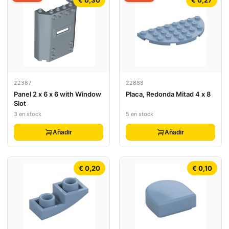
€ 0,30
€ 0,27
22387
22888
Panel 2 x 6 x 6 with Window
Placa, Redonda Mitad 4 x 8
Slot
3 en stock
5 en stock
Añadir
Añadir
€ 0,20
€ 0,10