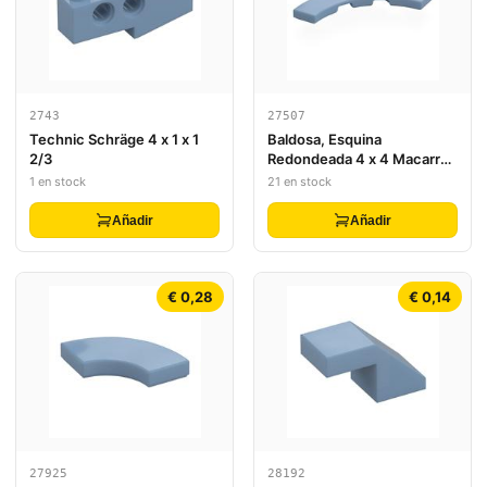
2743
27507
Technic Schräge 4 x 1 x 1
Baldosa, Esquina
2/3
Redondeada 4 x 4 Macarrón
Ancho
1 en stock
21 en stock
Añadir
Añadir
€ 0,28
€ 0,14
27925
28192