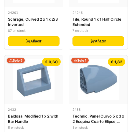
24201
24246
Schräge, Curved 2 x 1 x 2/3
Tile, Round 1 x 1 Half Circle
Inverted
Extended
87 en stock
7 en stock
Añadir
Añadir
Solo 5
Solo 1
€ 0,60
€ 1,82
2432
2438
Baldosa, Modified 1 x 2 with
Technic, Panel Curvo 5 x 3 x
Bar Handle
2 Esquina Cuarto Elipse,
Izquierda
5 en stock
1 en stock