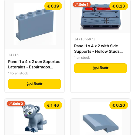
Solo 1
€ 0,19
€ 0,23
14718pb071
Panel 1 x 4 x 2 with Side
Supports - Hollow Studs
14718
with Wooden Boards, Wood
1 en stock
Panel 1 x 4 x 2 con Soportes
Grain, Nails and Red Paint
Laterales - Espárragos
Pattern (Sticker) - Set
Añadir
Huecos
70422
145 en stock
Añadir
Solo 2
€ 1,46
€ 0,20