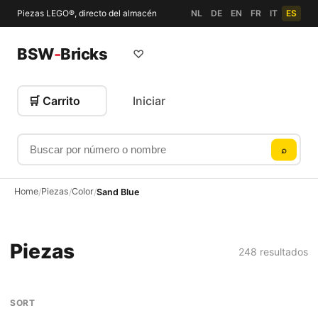
Piezas LEGO®, directo del almacén
NL
DE
EN
FR
IT
ES
BSW
-
Bricks
♡
🛒 Carrito
Iniciar
Buscar por número o nombre
⌕
Home
Piezas
Color
/
/
/
Sand Blue
Piezas
248 resultados
SORT