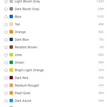
Light Bluish Gray
1.423
Dark Bluish Gray
1.196
Blue
1.072
Tan
884
Orange
822
Dark Blue
732
Reddish Brown
710
Lime
680
Green
590
Bright Light Orange
573
Dark Red
534
Medium Nougat
475
Pearl Gold
463
Dark Azure
434