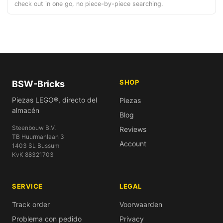
check out in one go, no piece-by-piece searching.
SHOP
BSW-Bricks
Piezas LEGO®, directo del
Piezas
almacén
Blog
Steenbouw B.V.
Reviews
TB Huurmanlaan 3
Account
1403 SL Bussum
KvK 88321703
SERVICE
LEGAL
Track order
Voorwaarden
Problema con pedido
Privacy