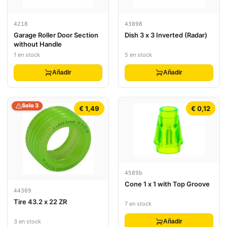
4218
43898
Garage Roller Door Section
Dish 3 x 3 Inverted (Radar)
without Handle
1 en stock
5 en stock
Añadir
Añadir
Solo 3
€ 1,49
€ 0,12
4589b
Cone 1 x 1 with Top Groove
44309
Tire 43.2 x 22 ZR
7 en stock
3 en stock
Añadir