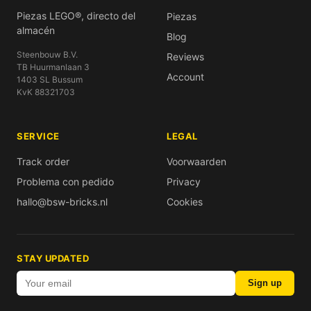
Piezas LEGO®, directo del
Piezas
almacén
Blog
Steenbouw B.V.
Reviews
TB Huurmanlaan 3
Account
1403 SL Bussum
KvK 88321703
SERVICE
LEGAL
Track order
Voorwaarden
Problema con pedido
Privacy
hallo@bsw-bricks.nl
Cookies
STAY UPDATED
Sign up