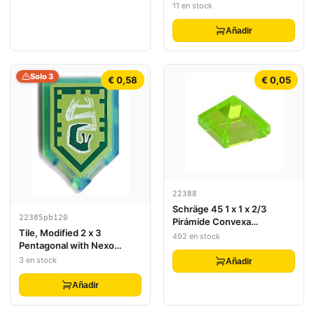
Nexo Power Shield - Orbital
11 en stock
Strike
Añadir
Solo 3
€ 0,58
€ 0,05
22388
Schräge 45 1 x 1 x 2/3
22385pb120
Pirámide Convexa
Tile, Modified 2 x 3
Cuádruple
492 en stock
Pentagonal with Nexo
Power Shield Pattern -
3 en stock
Añadir
Slime Slugs
Añadir