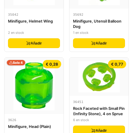
35042
35692
Minifigure, Helmet Wing
Minifigure, Utensil Balloon
Dog
2 en stock
1 en stock
Añadir
Añadir
Solo 4
€ 0,28
€ 0,77
36451
Rock Faceted with Small Pin
(Infinity Stone), 4 on Sprue
6 en stock
3626
Minifigure, Head (Plain)
Añadir