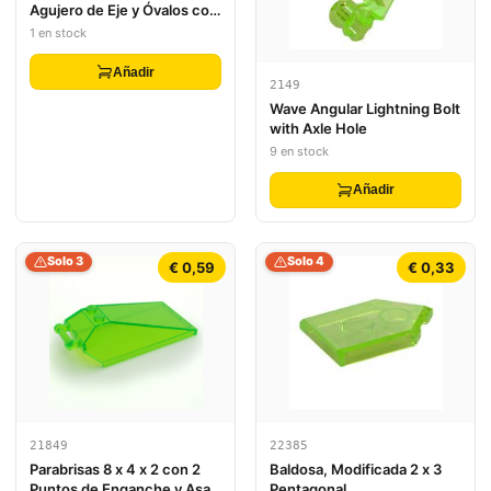
Agujero de Eje y Óvalos con
patrón Verde Brillante
1 en stock
Marmoleado
Añadir
2149
Wave Angular Lightning Bolt
with Axle Hole
9 en stock
Añadir
Solo 3
Solo 4
€ 0,59
€ 0,33
21849
22385
Parabrisas 8 x 4 x 2 con 2
Baldosa, Modificada 2 x 3
Puntos de Enganche y Asa
Pentagonal