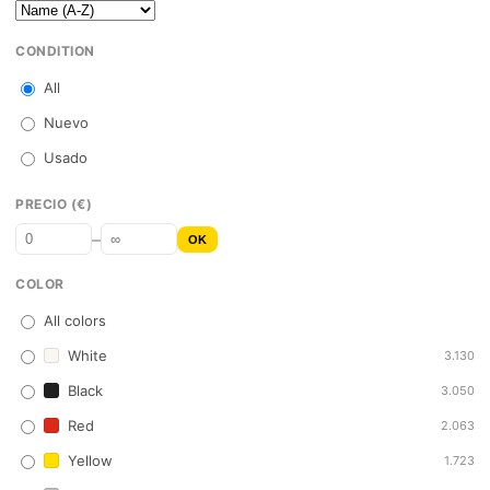
CONDITION
All
Nuevo
Usado
PRECIO (€)
–
OK
COLOR
All colors
White
3.130
Black
3.050
Red
2.063
Yellow
1.723