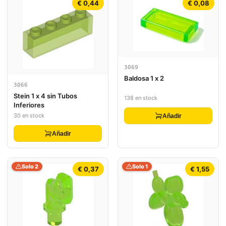
€ 0,44
€ 0,08
3069
Baldosa 1 x 2
3066
Stein 1 x 4 sin Tubos
138 en stock
Inferiores
30 en stock
Añadir
Añadir
Solo 2
Solo 1
€ 0,37
€ 1,55