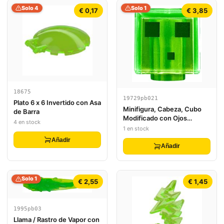
Solo 4
Solo 1
€ 0,17
€ 3,85
18675
19729pb021
Plato 6 x 6 Invertido con Asa
Minifigura, Cabeza, Cubo
de Barra
Modificado con Ojos
4 en stock
Pixelados Verde Oscuro y
1 en stock
Patrón de Boca (Minecraft
Añadir
Slime)
Añadir
Solo 1
€ 2,55
€ 1,45
1995pb03
Llama / Rastro de Vapor con