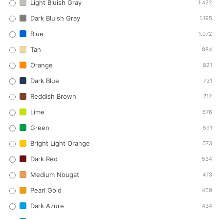
Light Bluish Gray
1.422
Dark Bluish Gray
1.195
Blue
1.072
Tan
884
Orange
821
Dark Blue
731
Reddish Brown
712
Lime
676
Green
591
Bright Light Orange
573
Dark Red
534
Medium Nougat
473
Pearl Gold
469
Dark Azure
434