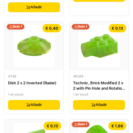
Añadir
Solo 1
Solo 1
€ 0,40
€ 0,13
4740
48169
Dish 2 x 2 Inverted (Radar)
Technic, Brick Modified 2 x
2 with Pin Hole and Rotation
Joint Socket
1 en stock
1 en stock
Añadir
Añadir
Solo 1
€ 0,13
€ 1,66