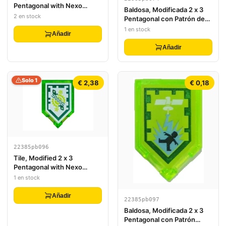
Pentagonal with Nexo
Baldosa, Modificada 2 x 3
Power Shield Pattern -
2 en stock
Pentagonal con Patrón de
Bowmaster
Escudo de Poder Nexo -
1 en stock
Añadir
Máscara Explosión
Añadir
Solo 1
€ 2,38
€ 0,18
22385pb096
Tile, Modified 2 x 3
Pentagonal with Nexo
Power Shield Pattern - Time
1 en stock
Breach (Dark Green Border)
Añadir
22385pb097
Baldosa, Modificada 2 x 3
Pentagonal con Patrón