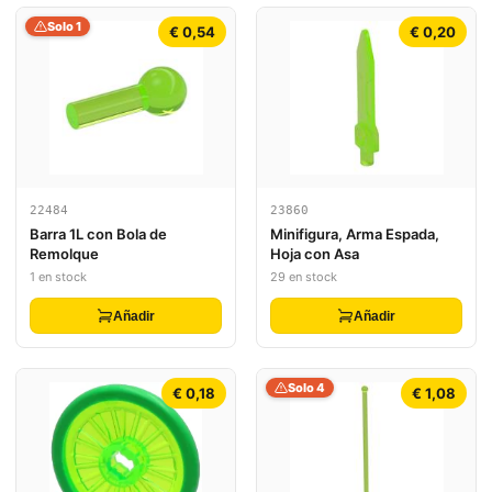
Solo 1
€ 0,54
€ 0,20
22484
23860
Barra 1L con Bola de
Minifigura, Arma Espada,
Remolque
Hoja con Asa
1 en stock
29 en stock
Añadir
Añadir
Solo 4
€ 0,18
€ 1,08