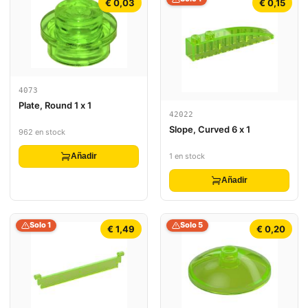
€ 0,03
€ 0,15
4073
Plate, Round 1 x 1
42022
Slope, Curved 6 x 1
962 en stock
1 en stock
Añadir
Añadir
Solo 1
Solo 5
€ 1,49
€ 0,20