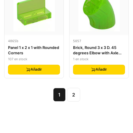
4865b
5057
Panel 1 x 2 x 1 with Rounded
Brick, Round 3 x 3 D. 45
Corners
degrees Elbow with Axle
Holes
107 en stock
1 en stock
Añadir
Añadir
1
2