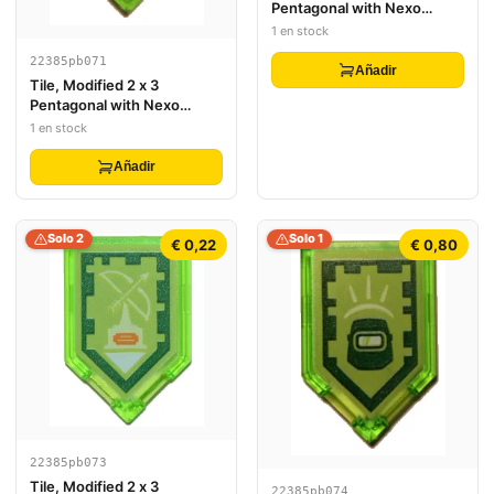
Pentagonal with Nexo
Power Shield Pattern -
1 en stock
Serpent of Anti Virus
22385pb071
Añadir
Tile, Modified 2 x 3
Pentagonal with Nexo
Power Shield Pattern -
1 en stock
Mouse Trap
Añadir
Solo 2
Solo 1
€ 0,22
€ 0,80
22385pb073
Tile, Modified 2 x 3
22385pb074