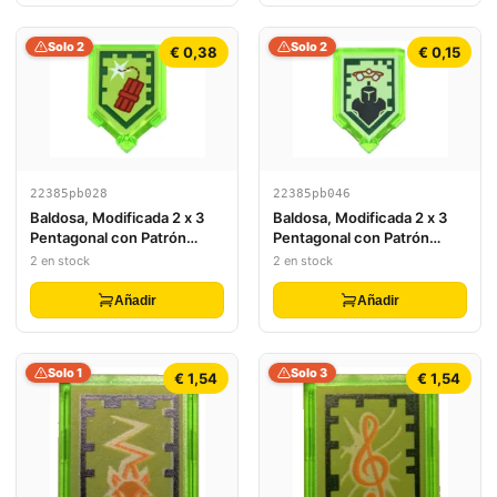
Solo 2
Solo 2
€ 0,38
€ 0,15
22385pb028
22385pb046
Baldosa, Modificada 2 x 3
Baldosa, Modificada 2 x 3
Pentagonal con Patrón
Pentagonal con Patrón
Nexo Power Shield -
Nexo Power Shield - Stone
2 en stock
2 en stock
Dynamighty
Stun
Añadir
Añadir
Solo 1
Solo 3
€ 1,54
€ 1,54