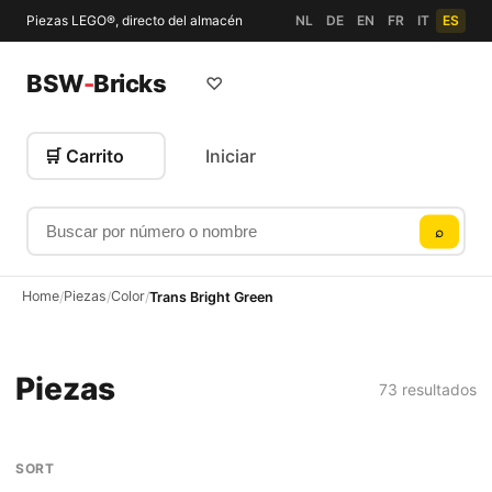
Piezas LEGO®, directo del almacén
NL
DE
EN
FR
IT
ES
BSW
-
Bricks
♡
🛒 Carrito
Iniciar
Buscar por número o nombre
⌕
Home
Piezas
Color
/
/
/
Trans Bright Green
Piezas
73 resultados
SORT