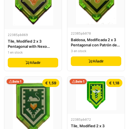
22385pb070
22385pb069
Baldosa, Modificada 2 x 3
Tile, Modified 2 x 3
Pentagonal con Patrón de
Pentagonal with Nexo
Escudo de Poder Nexo -
3 en stock
Power Shield Pattern - Swift
1 en stock
Tono de Poder
Sting
Añadir
Añadir
Solo 1
Solo 1
€ 1,59
€ 1,18
22385pb072
Tile, Modified 2 x 3