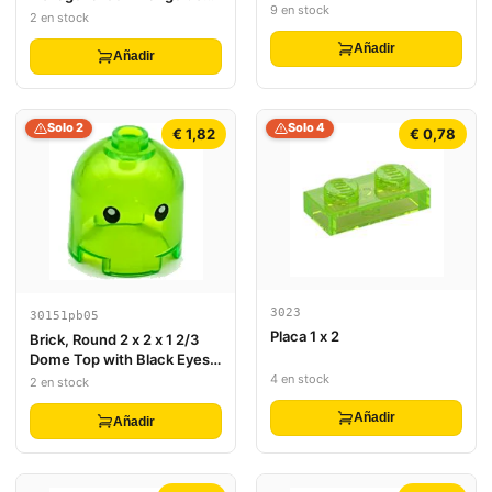
determinado)
9 en stock
Barra
2 en stock
Añadir
Añadir
Solo 2
Solo 4
€ 1,82
€ 0,78
3023
30151pb05
Placa 1 x 2
Brick, Round 2 x 2 x 1 2/3
Dome Top with Black Eyes
and White Pupils Pattern (Z-
4 en stock
2 en stock
Blob)
Añadir
Añadir