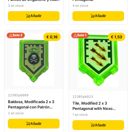
de Barra
3 en stock
4 en stock
Añadir
Añadir
Solo 2
Solo 1
€ 0,16
€ 1,53
22385pb009
22385pb023
Baldosa, Modificada 2 x 3
Tile, Modified 2 x 3
Pentagonal con Patrón
Pentagonal with Nexo
Nexo Power Shield - Venom
2 en stock
Power Shield Pattern -
1 en stock
Bite
Arrow Strike
Añadir
Añadir