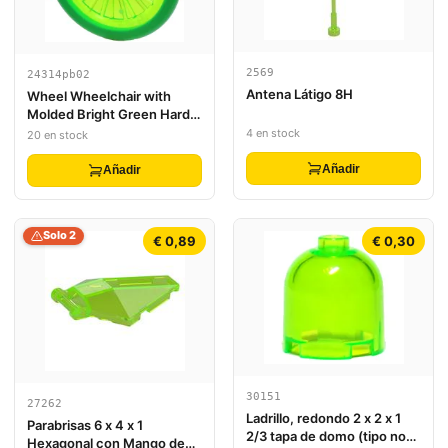
2569
24314pb02
Antena Látigo 8H
Wheel Wheelchair with
Molded Bright Green Hard
Rubber Tire Pattern
4 en stock
20 en stock
Añadir
Añadir
Solo 2
€ 0,89
€ 0,30
30151
27262
Ladrillo, redondo 2 x 2 x 1
Parabrisas 6 x 4 x 1
2/3 tapa de domo (tipo no
Hexagonal con Mango de