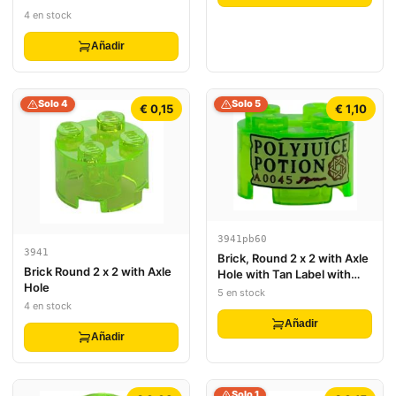
4 en stock
Añadir
Solo 4
Solo 5
€ 0,15
€ 1,10
3941pb60
3941
Brick, Round 2 x 2 with Axle
Brick Round 2 x 2 with Axle
Hole with Tan Label with
Hole
Black 'POLYJUICE POTION'
5 en stock
and Dark Red 'A0045' and
4 en stock
Symbol Pattern
Añadir
Añadir
Solo 1