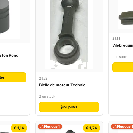
2853
Vilebrequi
iston Rond
1 en stock
ter
2852
Bielle de moteur Technic
2 en stock
Ajouter
Plus que 1
Plus que 
€ 1,16
€ 1,76