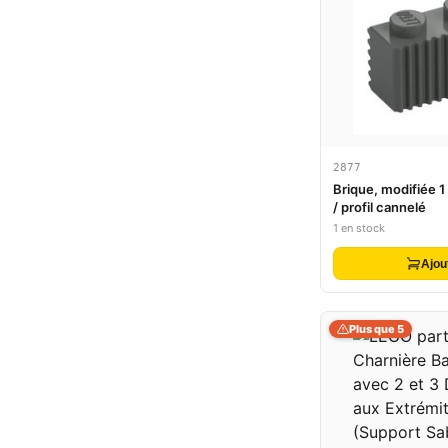
2877
Brique, modifiée 1 
/ profil cannelé
1 en stock
Ajou
Plus que 5