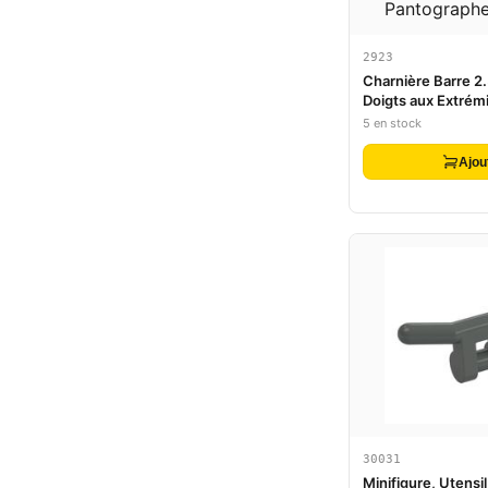
2923
Charnière Barre 2.
Doigts aux Extrém
Sabot Pantograph
5 en stock
Ajou
30031
Minifigure, Utensi