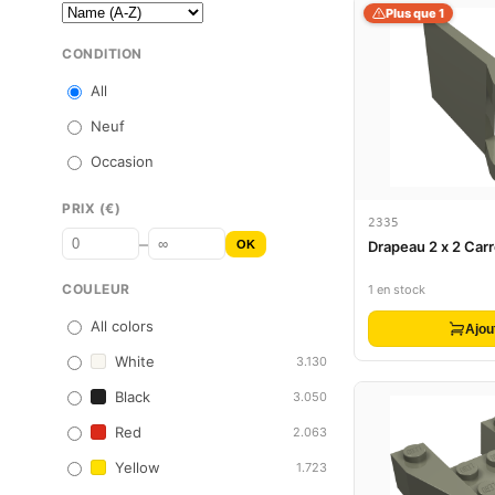
Plus que 1
CONDITION
All
Neuf
Occasion
PRIX (€)
2335
–
OK
Drapeau 2 x 2 Car
COULEUR
1 en stock
All colors
Ajou
White
3.130
Black
3.050
Red
2.063
Yellow
1.723