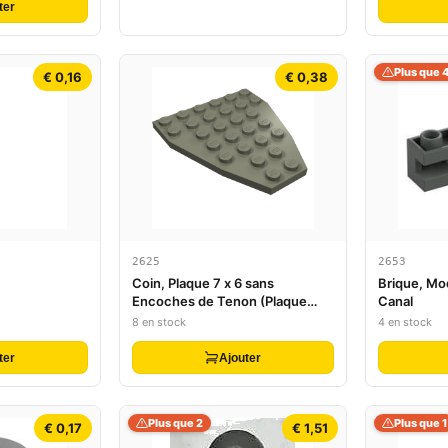
ter
Plus que 
€ 0,16
€ 0,38
2625
2653
Coin, Plaque 7 x 6 sans
Brique, Mod
Encoches de Tenon (Plaque
Canal
d'Étrave de Bateau)
8 en stock
4 en stock
ter
Ajouter
Plus que 2
Plus que 1
€ 0,17
€ 1,51