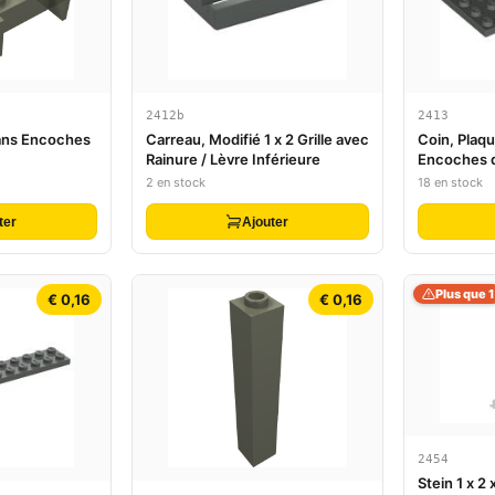
2412b
2413
sans Encoches
Carreau, Modifié 1 x 2 Grille avec
Coin, Plaqu
Rainure / Lèvre Inférieure
Encoches 
2 en stock
18 en stock
ter
Ajouter
Plus que 1
€ 0,16
€ 0,16
2454
Stein 1 x 2