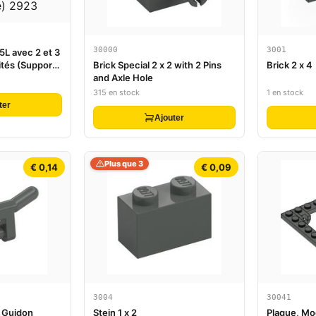
30000
3001
5L avec 2 et 3
ités (Support
Brick Special 2 x 2 with 2 Pins
Brick 2 x 4
e)
and Axle Hole
315 en stock
1 en stock
ter
Ajouter
Plus que 3
€ 0,14
€ 0,09
3004
30041
l Guidon
Stein 1 x 2
Plaque, Mod