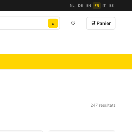
NL
DE
EN
FR
IT
ES
♡
🛒 Panier
⌕
247 résultats