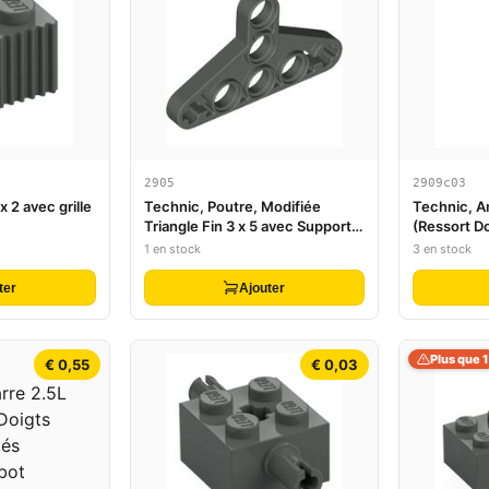
2905
2909c03
x 2 avec grille
Technic, Poutre, Modifiée
Technic, A
Triangle Fin 3 x 5 avec Supports
(Ressort D
Complets
1 en stock
3 en stock
ter
Ajouter
Plus que 1
€ 0,55
€ 0,03