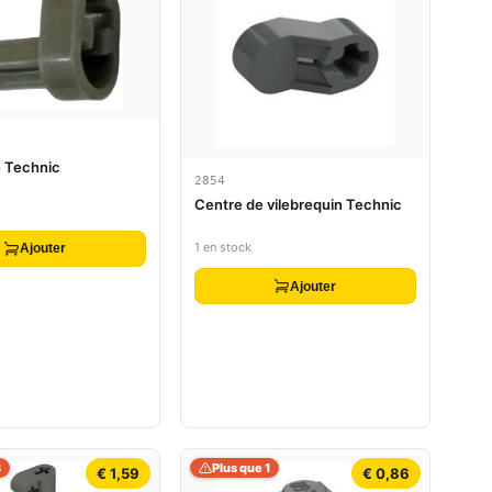
n Technic
2854
Centre de vilebrequin Technic
1 en stock
Ajouter
Ajouter
3
Plus que 1
€ 1,59
€ 0,86