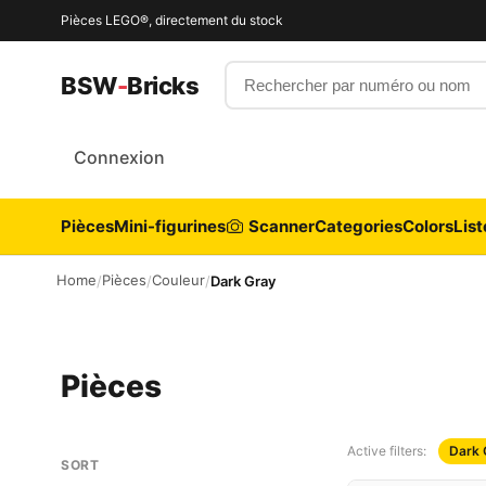
Pièces LEGO®, directement du stock
Rechercher par numéro ou nom
BSW
-
Bricks
Connexion
Pièces
Mini-figurines
Scanner
Categories
Colors
List
Home
Pièces
Couleur
/
/
/
Dark Gray
Pièces
Active filters:
Dark 
SORT