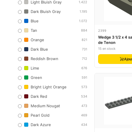
Light Bluish Gray
1.422
Dark Bluish Gray
1.195
Blue
1.072
Tan
884
2399
Wedge 3 1/2 x 4 
Orange
821
de Tenon
15 en stock
Dark Blue
731
Reddish Brown
712
Ajou
Lime
676
Green
591
Bright Light Orange
573
Dark Red
534
Medium Nougat
473
Pearl Gold
469
Dark Azure
434