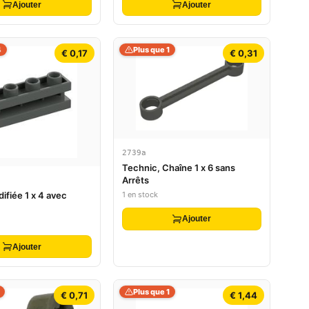
Ajouter
Ajouter
4
Plus que 1
€ 0,17
€ 0,31
2739a
Technic, Chaîne 1 x 6 sans
Arrêts
1 en stock
ifiée 1 x 4 avec
Ajouter
Ajouter
Plus que 1
€ 0,71
€ 1,44