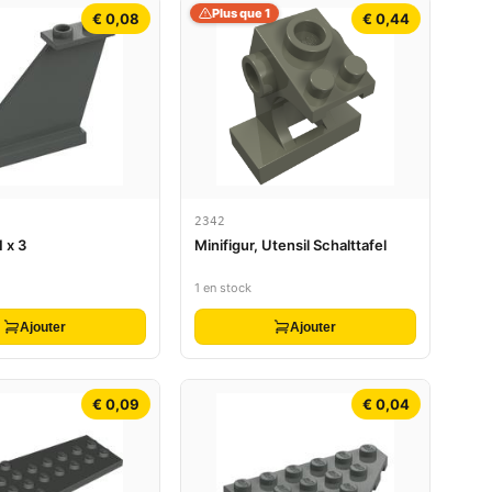
Plus que 1
€ 0,08
€ 0,44
2342
 x 3
Minifigur, Utensil Schalttafel
1 en stock
Ajouter
Ajouter
€ 0,09
€ 0,04