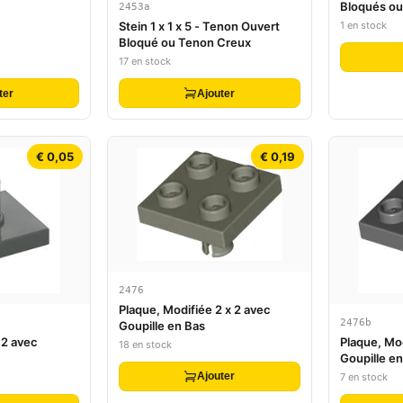
Bloqués ou
2453a
1 en stock
Stein 1 x 1 x 5 - Tenon Ouvert
Bloqué ou Tenon Creux
17 en stock
ter
Ajouter
€ 0,05
€ 0,19
2476
Plaque, Modifiée 2 x 2 avec
2476b
Goupille en Bas
 2 avec
Plaque, Mod
18 en stock
Goupille en
dans Plaqu
Ajouter
7 en stock
Verrouilla