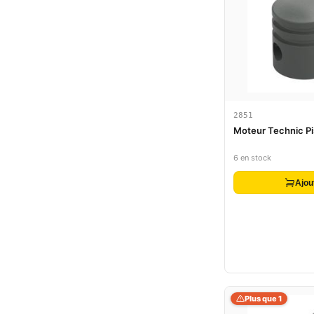
2851
Moteur Technic P
6 en stock
Ajou
Plus que 1