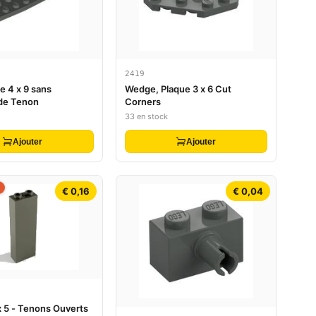
2419
e 4 x 9 sans
Wedge, Plaque 3 x 6 Cut
de Tenon
Corners
33 en stock
Ajouter
Ajouter
€ 0,16
€ 0,04
 x 5 - Tenons Ouverts