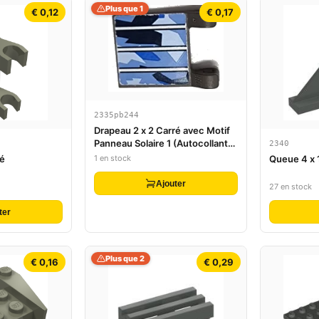
Plus que 1
€ 0,12
€ 0,17
2335pb244
Drapeau 2 x 2 Carré avec Motif
Panneau Solaire 1 (Autocollant) -
2340
Ensemble 7469
ré
Queue 4 x 1
1 en stock
Ajouter
27 en stock
ter
Plus que 2
€ 0,16
€ 0,29