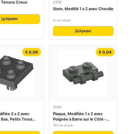
 Tenons Creux
2458
Stein, Modifié 1 x 2 avec Cheville
Ajouter
21 en stock
Ajouter
€ 0,06
€ 0,04
2540
ifiée 2 x 2 avec
Plaque, Modifiée 1 x 2 avec
 Bas, Petits Trous
Poignée à Barre sur le Côté -
e et Doigts de
Extrémités Libres
152 en stock
ge en Dessous