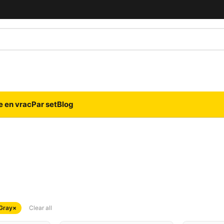
e en vrac
Par set
Blog
Gray
×
Clear all