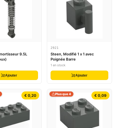
2921
mortisseur 9.5L
Steen, Modifié 1 x 1 avec
oux)
Poignée Barre
1 en stock
Ajouter
Ajouter
Plus que 4
€ 0,20
€ 0,09