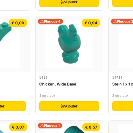
Ajouter
Plus que 4
Plus que 
€ 0,09
€ 0,94
1413
14716
Chicken, Wide Base
Stein 1 x 1 
4 en stock
2 en stock
ter
Ajouter
Plus que 1
€ 0,07
€ 0,57