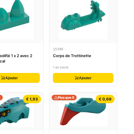
15396
difié 1 x 2 avec 2
Corps de Trottinette
cal
1 en stock
Ajouter
Ajouter
2
Plus que 5
€ 1,93
€ 0,69