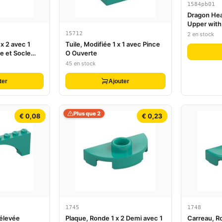
1584pb01
Dragon Hea
Upper with
Bright Lig
15712
2 en stock
Pattern
 x 2 avec 1
Tuile, Modifiée 1 x 1 avec Pince
e et Socle
O Ouverte
Jumper)
45 en stock
ter
Ajouter
Plus que 2
€ 0,08
€ 0,23
1745
1748
rélevée
Plaque, Ronde 1 x 2 Demi avec 1
Carreau, R