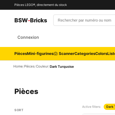
Pièces LEGO®, directement du stock
Rechercher par numéro ou nom
BSW
-
Bricks
Connexion
Pièces
Mini-figurines
Scanner
Categories
Colors
List
Home
Pièces
Couleur
/
/
/
Dark Turquoise
Pièces
Active filters:
Dark 
SORT