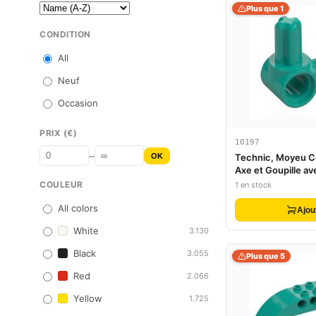
Plus que 1
CONDITION
All
Neuf
Occasion
PRIX (€)
10197
–
OK
Technic, Moyeu 
Axe et Goupille av
Perpendiculaires
COULEUR
1 en stock
All colors
Ajou
White
3.130
Black
3.055
Plus que 5
Red
2.066
Yellow
1.725