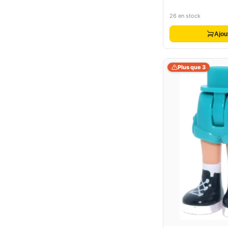
26 en stock
Ajou
Plus que 3