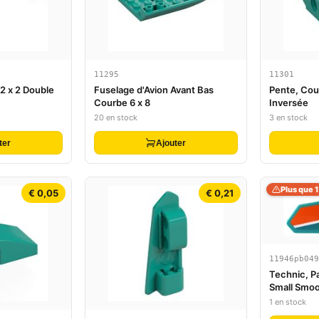
11295
11301
2 x 2 Double
Fuselage d'Avion Avant Bas
Pente, Cou
Courbe 6 x 8
Inversée
20 en stock
3 en stock
ter
Ajouter
Plus que 1
€ 0,05
€ 0,21
11946pb049
Technic, Pa
Small Smoo
Orange and
1 en stock
Pattern (St