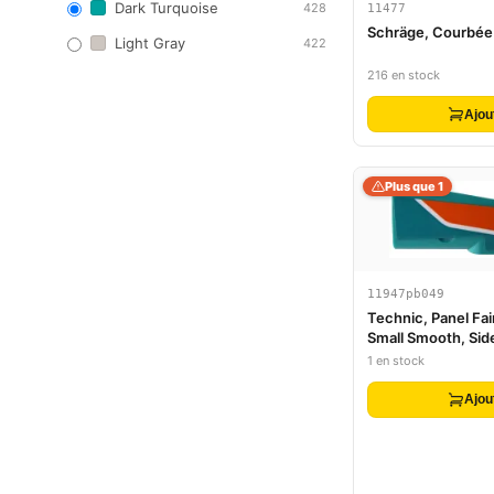
Dark Turquoise
428
11477
Schräge, Courbée 2
Light Gray
422
216 en stock
Ajou
Plus que 1
11947pb049
Technic, Panel Fai
Small Smooth, Sid
Orange and White 
1 en stock
Pattern (Sticker) 
Ajou