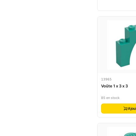
13965
Voûte 1 x 3 x 3
85 en stock
Ajou