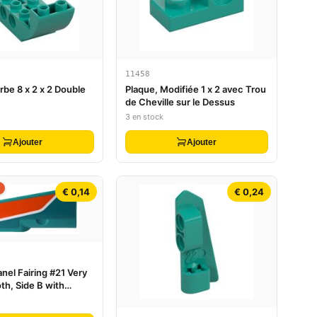
11458
rbe 8 x 2 x 2 Double
Plaque, Modifiée 1 x 2 avec Trou
de Cheville sur le Dessus
3 en stock
Ajouter
Ajouter
€ 0,14
€ 0,24
nel Fairing #21 Very
th, Side B with
 White Stripes
icker) - Set 42117