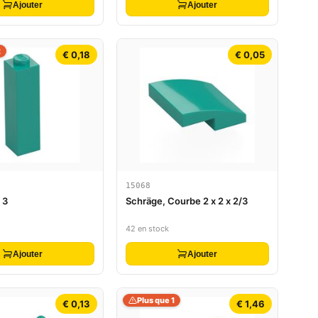
Ajouter
Ajouter
2
€ 0,18
€ 0,05
15068
x 3
Schräge, Courbe 2 x 2 x 2/3
42 en stock
Ajouter
Ajouter
Plus que 1
€ 0,13
€ 1,46