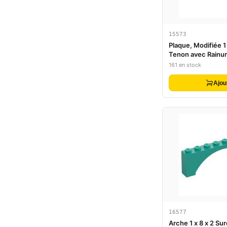
15573
Plaque, Modifiée 1
Tenon avec Rainur
Tenon Inférieur (
161 en stock
Ajou
16577
Arche 1 x 8 x 2 Su