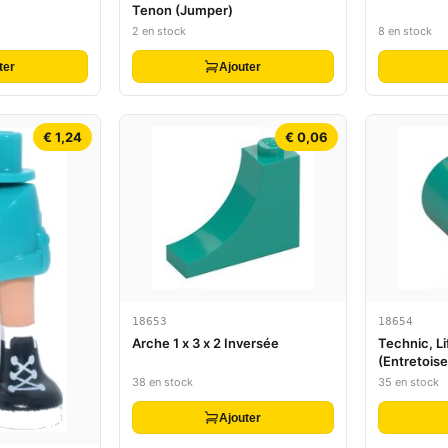
Tenon (Jumper)
2 en stock
8 en stock
ter
Ajouter
€ 1,24
€ 0,06
18653
18654
Arche 1 x 3 x 2 Inversée
Technic, Li
(Entretoise
38 en stock
35 en stock
Ajouter