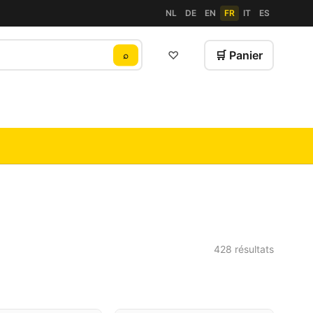
NL
DE
EN
FR
IT
ES
♡
🛒 Panier
⌕
428 résultats