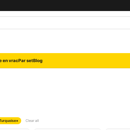
e en vrac
Par set
Blog
Turquoise
×
Clear all