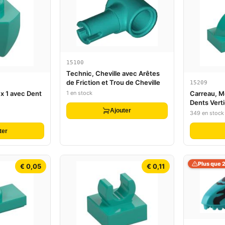
15100
Technic, Cheville avec Arêtes
de Friction et Trou de Cheville
15209
1 en stock
 x 1 avec Dent
Carreau, Mo
Dents Verti
Ajouter
349 en stock
ter
Plus que 
€ 0,05
€ 0,11