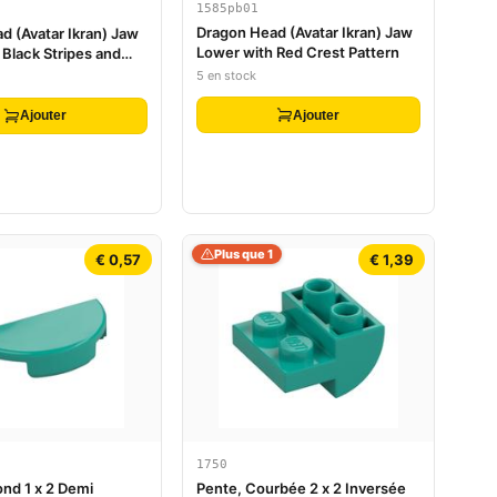
1585pb01
Dragon Head (Avatar Ikran) Jaw
d (Avatar Ikran) Jaw
Lower with Red Crest Pattern
 Black Stripes and
ht Orange Eyes
5 en stock
Ajouter
Ajouter
Plus que 1
€ 0,57
€ 1,39
1750
ond 1 x 2 Demi
Pente, Courbée 2 x 2 Inversée