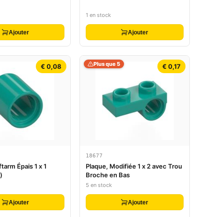
1 en stock
Ajouter
Ajouter
Plus que 5
€ 0,08
€ 0,17
18677
ftarm Épais 1 x 1
Plaque, Modifiée 1 x 2 avec Trou
)
Broche en Bas
5 en stock
Ajouter
Ajouter