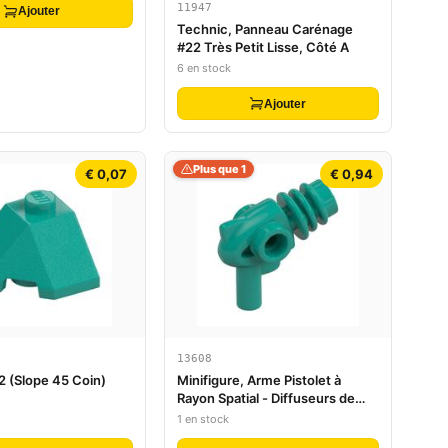
11947
Ajouter
Technic, Panneau Carénage
#22 Très Petit Lisse, Côté A
6 en stock
Ajouter
Plus que 1
€ 0,07
€ 0,94
13608
2 (Slope 45 Coin)
Minifigure, Arme Pistolet à
Rayon Spatial - Diffuseurs de
Chaleur Arrondis
1 en stock