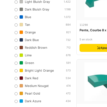
Light Bluish Gray
1.422
Dark Bluish Gray
1.198
Blue
1.072
Tan
884
11290
Pente, Courbe 8 x 
Orange
821
5 en stock
Dark Blue
732
Reddish Brown
712
Ajou
Lime
676
Green
591
Bright Light Orange
573
Dark Red
534
Medium Nougat
474
Pearl Gold
472
Dark Azure
434