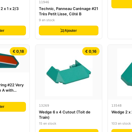
11946
 x 1 x 2/3
Technic, Panneau Carénage #21
Très Petit Lisse, Côté B
9 en stock
ter
Ajouter
€ 0,18
€ 0,16
ring #22 Very
e A with
Stripes
- Set 42117
13269
13548
ter
Wedge 6 x 4 Cutout (Toit de
Wedge 2 x 
Train)
15 en stock
103 en stock