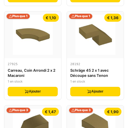
Plus que 1
Plus que 1
€ 1,10
€ 1,36
27925
28192
Carreau, Coin Arrondi 2 x 2
Schräge 45 2 x 1 avec
Macaroni
Découpe sans Tenon
1 en stock
1 en stock
Ajouter
Ajouter
Plus que 3
Plus que 3
€ 1,47
€ 1,90