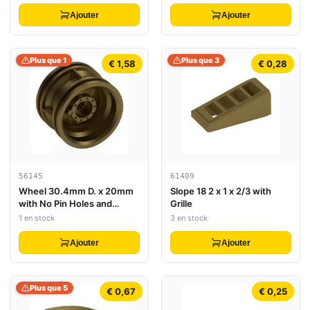
Ajouter
Ajouter
Plus que 1
Plus que 3
€ 1,58
€ 0,28
56145
61409
Wheel 30.4mm D. x 20mm
Slope 18 2 x 1 x 2/3 with
with No Pin Holes and
Grille
Reinforced Rim
1 en stock
3 en stock
Ajouter
Ajouter
Plus que 5
€ 0,67
€ 0,25