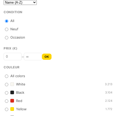
CONDITION
All
Neuf
Occasion
PRIX (€)
–
OK
COULEUR
All colors
White
3.213
Black
3.104
Red
2.124
Yellow
1.772