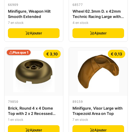
66909
68577
Minifigure, Weapon Hilt
Wheel 62.3mm D. x 42mm
Smooth Extended
Technic Racing Large with
10 'Y' Spokes
7 en stock
4 en stock
Ajouter
Ajouter
Plus que 1
€ 3,10
€ 0,13
79850
89159
Brick, Round 4 x 4 Dome
Minifigure, Visor Large with
Top with 2 x 2 Recessed
Trapezoid Area on Top
Center
1 en stock
7 en stock
Ajouter
Ajouter