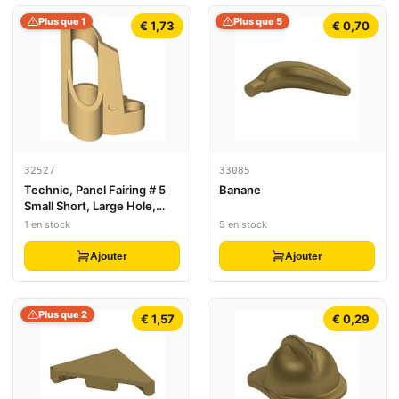
Plus que 1
Plus que 5
€ 1,73
€ 0,70
32527
33085
Technic, Panel Fairing # 5
Banane
Small Short, Large Hole,
Side A
1 en stock
5 en stock
Ajouter
Ajouter
Plus que 2
€ 1,57
€ 0,29