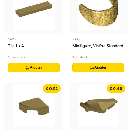
2431
2447
Tile 1 x 4
Minifigure, Visière Standard
10 en stock
1 en stock
Ajouter
Ajouter
€ 0,52
€ 0,40