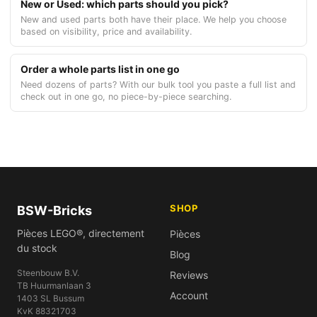
New or Used: which parts should you pick?
New and used parts both have their place. We help you choose
based on visibility, price and availability.
Order a whole parts list in one go
Need dozens of parts? With our bulk tool you paste a full list and
check out in one go, no piece-by-piece searching.
SHOP
BSW-Bricks
Pièces LEGO®, directement
Pièces
du stock
Blog
Steenbouw B.V.
Reviews
TB Huurmanlaan 3
Account
1403 SL Bussum
KvK 88321703