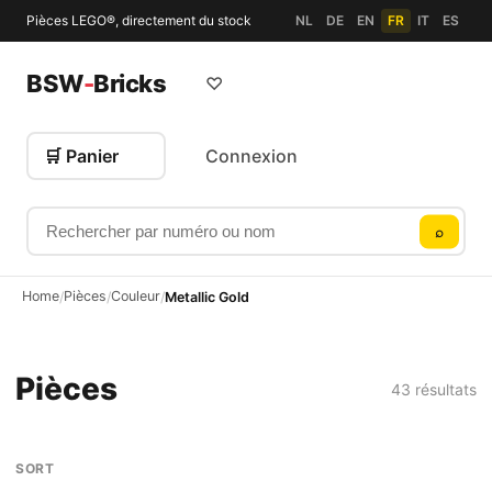
Pièces LEGO®, directement du stock
NL
DE
EN
FR
IT
ES
BSW
-
Bricks
♡
🛒 Panier
Connexion
Rechercher par numéro ou nom
⌕
Home
Pièces
Couleur
/
/
/
Metallic Gold
Pièces
43 résultats
SORT