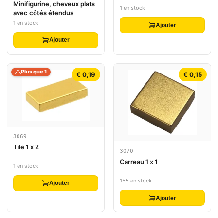
Minifigurine, cheveux plats
1 en stock
avec côtés étendus
1 en stock
Ajouter
Ajouter
Plus que 1
€ 0,19
€ 0,15
3069
Tile 1 x 2
3070
Carreau 1 x 1
1 en stock
155 en stock
Ajouter
Ajouter