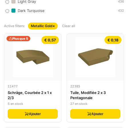
Light Gray
436
Dark Turquoise
432
Active filters:
Metallic Gold
×
Clear all
Plus que 5
€ 0,57
€ 0,18
11477
22385
Schräge, Courbée 2 x 1 x
Tuile, Modifiée 2 x 3
2/3
Pentagonale
5 en stock
27 en stock
Ajouter
Ajouter