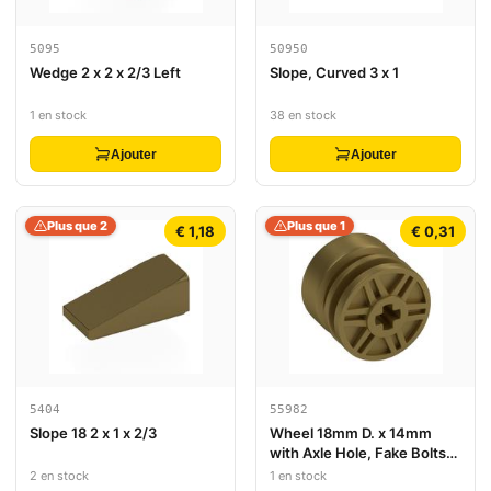
5095
50950
Wedge 2 x 2 x 2/3 Left
Slope, Curved 3 x 1
1 en stock
38 en stock
Ajouter
Ajouter
Plus que 2
Plus que 1
€ 1,18
€ 0,31
5404
55982
Slope 18 2 x 1 x 2/3
Wheel 18mm D. x 14mm
with Axle Hole, Fake Bolts
and Shallow Spokes
2 en stock
1 en stock