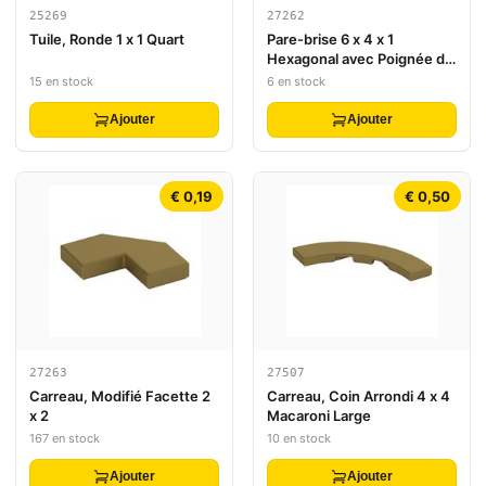
25269
27262
Tuile, Ronde 1 x 1 Quart
Pare-brise 6 x 4 x 1
Hexagonal avec Poignée de
Barre
15 en stock
6 en stock
Ajouter
Ajouter
€ 0,19
€ 0,50
27263
27507
Carreau, Modifié Facette 2
Carreau, Coin Arrondi 4 x 4
x 2
Macaroni Large
167 en stock
10 en stock
Ajouter
Ajouter