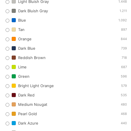
Light Bluish Gray
1.448
Dark Bluish Gray
1.211
Blue
1.092
Tan
897
Orange
844
Dark Blue
739
Reddish Brown
718
Lime
687
Green
596
Bright Light Orange
579
Dark Red
535
Medium Nougat
480
Pearl Gold
468
Dark Azure
440