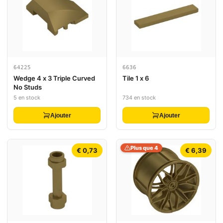
64225
6636
Wedge 4 x 3 Triple Curved
Tile 1 x 6
No Studs
5 en stock
734 en stock
Ajouter
Ajouter
Plus que 4
€ 0,73
€ 6,39