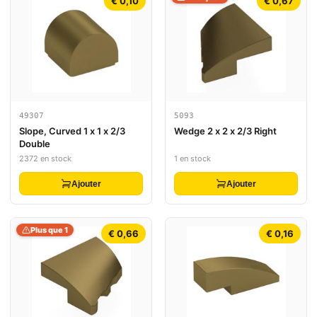
€ 0,10
€ 0,67
49307
5093
Slope, Curved 1 x 1 x 2/3
Wedge 2 x 2 x 2/3 Right
Double
2372 en stock
1 en stock
Ajouter
Ajouter
Plus que 1
€ 0,66
€ 0,16