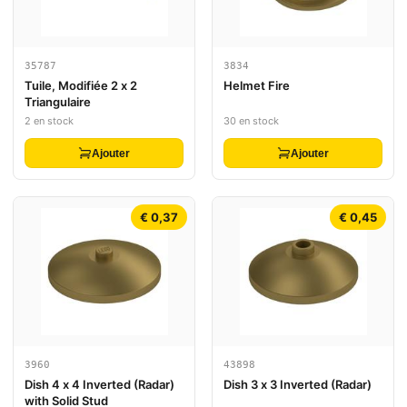
35787
3834
Tuile, Modifiée 2 x 2
Helmet Fire
Triangulaire
2 en stock
30 en stock
Ajouter
Ajouter
€ 0,37
€ 0,45
3960
43898
Dish 4 x 4 Inverted (Radar)
Dish 3 x 3 Inverted (Radar)
with Solid Stud