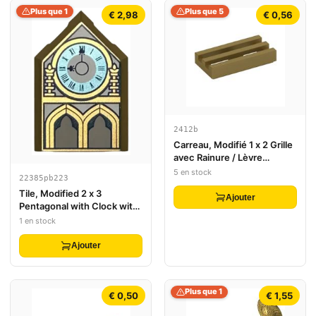
Plus que 1
Plus que 5
€ 2,98
€ 0,56
2412b
Carreau, Modifié 1 x 2 Grille
avec Rainure / Lèvre
Inférieure
5 en stock
22385pb223
Tile, Modified 2 x 3
Ajouter
Pentagonal with Clock with
Metallic Light Blue Face,
1 en stock
Roman Numerals, and
Arches Pattern
Ajouter
Plus que 1
€ 0,50
€ 1,55