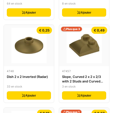
64 en stock
8 en stock
Ajouter
Ajouter
Plus que 3
€ 0,25
€ 0,49
4740
47457
Dish 2 x 2 Inverted (Radar)
Slope, Curved 2 x 2 x 2/3
with 2 Studs and Curved
Sides
33 en stock
3 en stock
Ajouter
Ajouter
Plus que 1