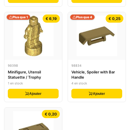
Plus que 1
Plus que 4
€ 6,19
€ 0,25
90398
98834
Minifigure, Utensil
Vehicle, Spoiler with Bar
Statuette / Trophy
Handle
1 en stock
4 en stock
Ajouter
Ajouter
€ 0,20