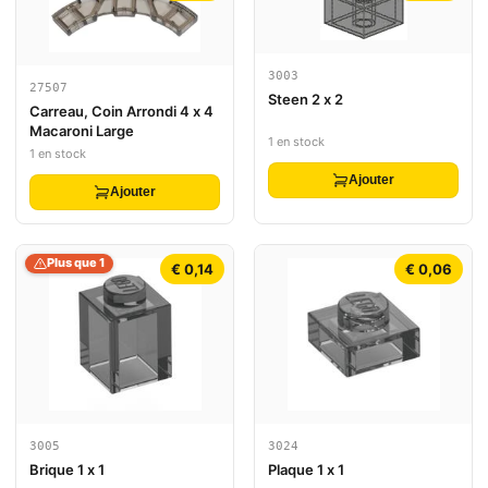
3003
27507
Steen 2 x 2
Carreau, Coin Arrondi 4 x 4
Macaroni Large
1 en stock
1 en stock
Ajouter
Ajouter
Plus que 1
€ 0,14
€ 0,06
3005
3024
Brique 1 x 1
Plaque 1 x 1