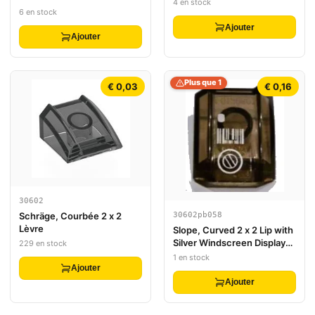
Blanches (Autocollant) -
4 en stock
6 en stock
Set 4513
Ajouter
Ajouter
Plus que 1
€ 0,03
€ 0,16
30602
Schräge, Courbée 2 x 2
30602pb058
Lèvre
Slope, Curved 2 x 2 Lip with
Silver Windscreen Display
229 en stock
Pattern (Sticker) - Set 7704
1 en stock
Ajouter
Ajouter