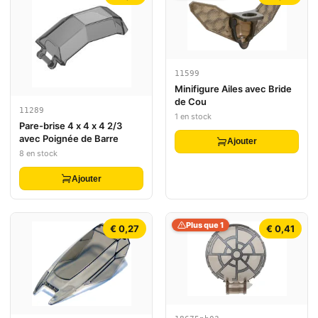
11599
Minifigure Ailes avec Bride
de Cou
11289
1 en stock
Pare-brise 4 x 4 x 4 2/3
avec Poignée de Barre
Ajouter
8 en stock
Ajouter
Plus que 1
€ 0,27
€ 0,41