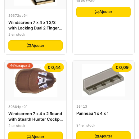
10 en stock
Ajouter
30372pb04
Windscreen 7 x 4 x 1 2/3
with Locking Dual 2 Fingers,
9 Teeth with SW Red
2 en stock
Triangle Pattern
Ajouter
Plus que 2
€ 0,44
€ 0,09
30413
30384pb01
Panneau 1 x 4 x 1
Windscreen 7 x 4 x 2 Round
with Stealth Hunter Cockpit
Pattern (Stickers) - Set
94 en stock
2 en stock
7700
Ajouter
Ajouter