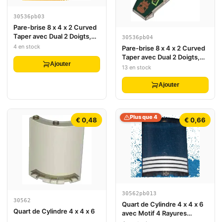
30536pb03
Pare-brise 8 x 4 x 2 Curved
Taper avec Dual 2 Doigts,
30536pb04
Motif Code-barres
4 en stock
Pare-brise 8 x 4 x 2 Curved
(Autocollant) - Set 7707
Taper avec Dual 2 Doigts,
Ajouter
Motif Circuiterie Exo-Force
13 en stock
(Autocollant) - Set 7707
Ajouter
Plus que 4
€ 0,48
€ 0,66
30562pb013
30562
Quart de Cylindre 4 x 4 x 6
Quart de Cylindre 4 x 4 x 6
avec Motif 4 Rayures