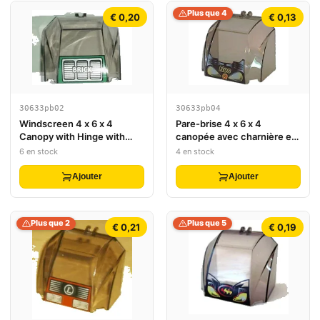
Plus que 4
€ 0,20
€ 0,13
30633pb02
30633pb04
Windscreen 4 x 6 x 4
Pare-brise 4 x 6 x 4
Canopy with Hinge with
canopée avec charnière et
'BRICK' Text and Grille
motif Res-Q
6 en stock
4 en stock
Pattern
Ajouter
Ajouter
Plus que 2
Plus que 5
€ 0,21
€ 0,19