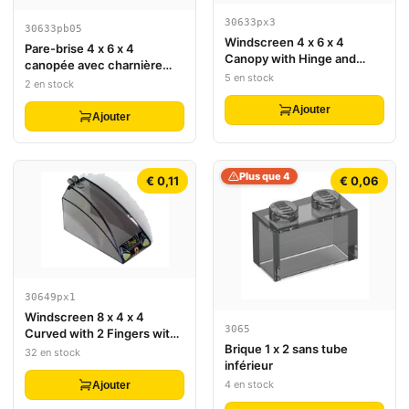
30633px3
30633pb05
Windscreen 4 x 6 x 4
Pare-brise 4 x 6 x 4
Canopy with Hinge and
canopée avec charnière
Flames Headlights Pattern
5 en stock
avec phares, grille et motif
2 en stock
'L' en cercle
Ajouter
Ajouter
Plus que 4
€ 0,11
€ 0,06
30649px1
Windscreen 8 x 4 x 4
3065
Curved with 2 Fingers with
Brique 1 x 2 sans tube
Headlights and Res-Q
32 en stock
inférieur
Pattern
4 en stock
Ajouter