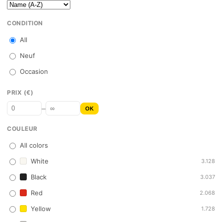
CONDITION
All
Neuf
Occasion
PRIX (€)
–
OK
COULEUR
All colors
White
3.128
Black
3.037
Red
2.068
Yellow
1.728