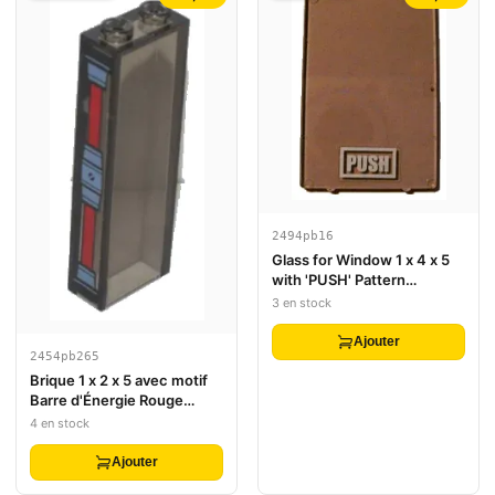
2494pb16
Glass for Window 1 x 4 x 5
with 'PUSH' Pattern
(Sticker) - Set 4513
3 en stock
Ajouter
2454pb265
Brique 1 x 2 x 5 avec motif
Barre d'Énergie Rouge
(Autocollant) - Ensemble
4 en stock
70596
Ajouter