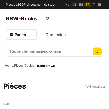
Pièces LEGO®, directement du stock
NL
DE
EN
FR
IT
ES
BSW
-
Bricks
♡
🛒 Panier
Connexion
Rechercher par numéro ou nom
⌕
Home
Pièces
Couleur
/
/
/
Trans Brown
Pièces
134 résultats
SORT