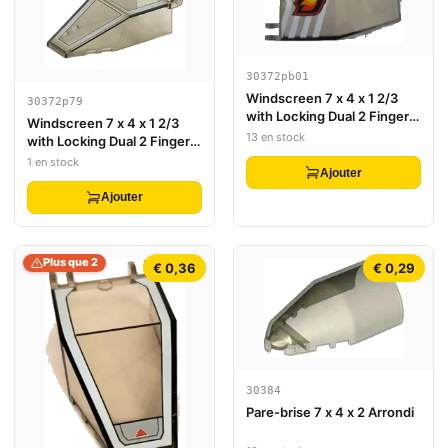
30372pb01
Windscreen 7 x 4 x 1 2/3
30372p79
with Locking Dual 2 Fingers,
Windscreen 7 x 4 x 1 2/3
9 Teeth with Fire Logo
13 en stock
with Locking Dual 2 Fingers,
Badge and White Chevrons
9 Teeth with SW Pattern
1 en stock
Pattern (Sticker) - Set 7238
Ajouter
Ajouter
Plus que 2
€ 0,36
€ 0,29
30384
Pare-brise 7 x 4 x 2 Arrondi