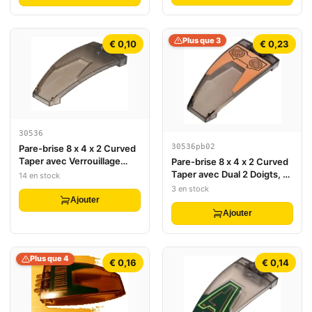
Plus que 3
€ 0,10
€ 0,23
30536
30536pb02
Pare-brise 8 x 4 x 2 Curved
Taper avec Verrouillage
Pare-brise 8 x 4 x 2 Curved
Dual 2 Doigts
Taper avec Dual 2 Doigts, 2
14 en stock
Boulons sur Motif Orange
3 en stock
(Autocollant) - Set 7706
Ajouter
Ajouter
Plus que 4
€ 0,16
€ 0,14