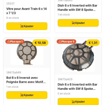
18675pb03
15537
Dish 6 x 6 Inverted with Bar
Vitre pour Avant Train 6 x 14
Handle with SW 8 Spoke
x 7 1/3
Death Star Window Pattern
1 en stock
8 en stock
Ajouter
Ajouter
Plus que 1
Plus que 5
€ 10,58
€ 1,31
18675pb09
Bol 6 x 6 Inversé avec
18675pb23
Poignée Barre avec Motif
Dish 6 x 6 Inverted with Bar
Cadre TIE 8 Rayons Gris
1 en stock
Handle with SW 8 Spoke
Bleuté Clair SW et Rivets
Silver and Black Frame TIE
5 en stock
Cockpit
Ajouter
Interceptor Cockpit Pattern
Ajouter