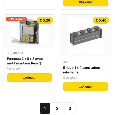
Ajouter
Plus que 1
€ 0,26
€ 0,40
30650pb03
Panneau 2 x 8 x 8 avec
3066
motif maritime Res-Q
Brique 1 x 4 sans tubes
1 en stock
inférieurs
8 en stock
Ajouter
Ajouter
1
2
3