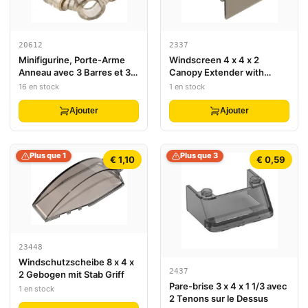
20612
2337
Minifigurine, Porte-Arme
Windscreen 4 x 4 x 2
Anneau avec 3 Barres et 3
Canopy Extender with
Trous à Barre (Centre
Hinges
16 en stock
1 en stock
Aeroblade Ninjago) - Tenon
Creux
Ajouter
Ajouter
Plus que 1
Plus que 3
€ 1,10
€ 0,59
23448
Windschutzscheibe 8 x 4 x
2437
2 Gebogen mit Stab Griff
Pare-brise 3 x 4 x 1 1/3 avec
1 en stock
2 Tenons sur le Dessus