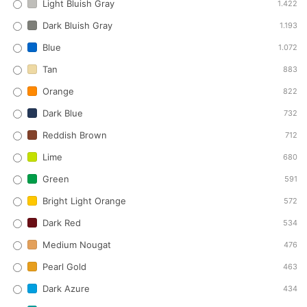
Light Bluish Gray
1.422
Dark Bluish Gray
1.193
Blue
1.072
Tan
883
Orange
822
Dark Blue
732
Reddish Brown
712
Lime
680
Green
591
Bright Light Orange
572
Dark Red
534
Medium Nougat
476
Pearl Gold
463
Dark Azure
434