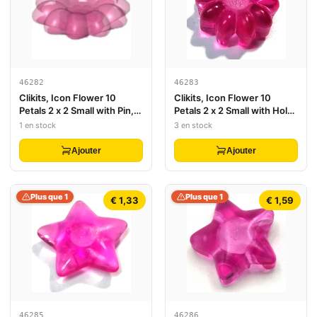
46282
46283
Clikits, Icon Flower 10
Clikits, Icon Flower 10
Petals 2 x 2 Small with Pin,
Petals 2 x 2 Small with Hole,
Polished (Transparent
Polished (Transparent
1 en stock
3 en stock
Colors Only)
Colors Only)
Ajouter
Ajouter
Plus que 1
Plus que 1
€ 1,33
€ 1,59
46285
46286