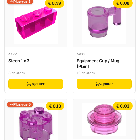
Plus que 3
€ 0,59
€ 0,08
3622
3899
Steen 1 x 3
Equipment Cup / Mug
[Plain]
3 en stock
12 en stock
Ajouter
Ajouter
Plus que 5
€ 0,13
€ 0,03