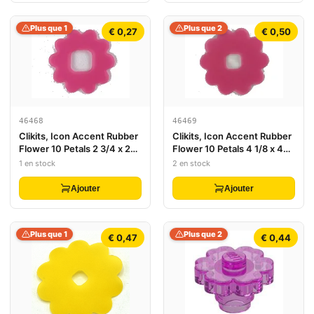
Plus que 1
Plus que 2
€ 0,27
€ 0,50
46468
46469
Clikits, Icon Accent Rubber
Clikits, Icon Accent Rubber
Flower 10 Petals 2 3/4 x 2
Flower 10 Petals 4 1/8 x 4
3/4
1/8
1 en stock
2 en stock
Ajouter
Ajouter
Plus que 1
Plus que 2
€ 0,47
€ 0,44