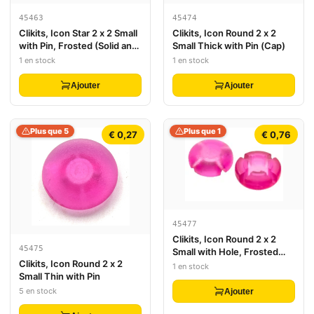
45463
45474
Clikits, Icon Star 2 x 2 Small
Clikits, Icon Round 2 x 2
with Pin, Frosted (Solid and
Small Thick with Pin (Cap)
Transparent Colors)
1 en stock
1 en stock
Ajouter
Ajouter
Plus que 5
Plus que 1
€ 0,27
€ 0,76
45477
Clikits, Icon Round 2 x 2
45475
Small with Hole, Frosted
Clikits, Icon Round 2 x 2
(Solid and Transparent
1 en stock
Small Thin with Pin
Colors)
5 en stock
Ajouter