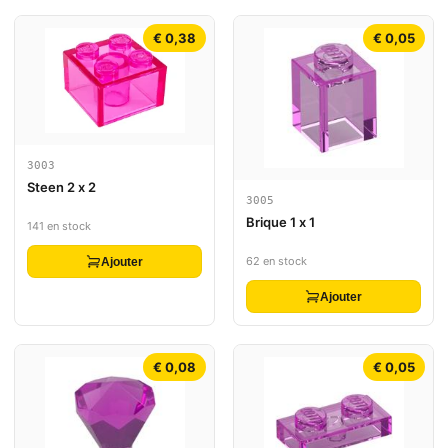
€ 0,38
€ 0,05
3003
Steen 2 x 2
3005
Brique 1 x 1
141 en stock
62 en stock
Ajouter
Ajouter
€ 0,08
€ 0,05