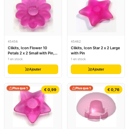
45456
45462
Clikits, Icon Flower 10
Clikits, Icon Star 2 x 2 Large
Petals 2 x 2 Small with Pin,
with Pin
Frosted (Solid and
1 en stock
1 en stock
Transparent Colors)
Ajouter
Ajouter
Plus que 1
Plus que 1
€ 0,99
€ 0,76