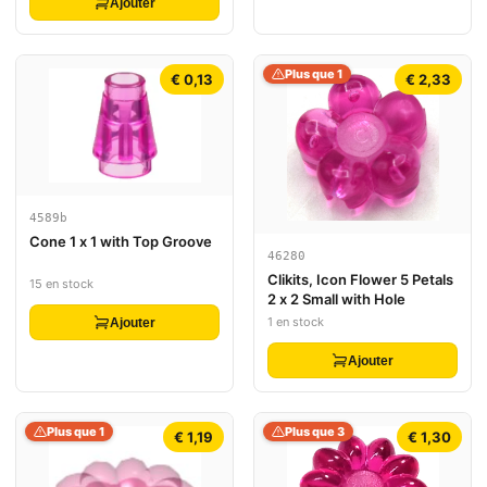
Ajouter
Plus que 1
€ 0,13
€ 2,33
4589b
Cone 1 x 1 with Top Groove
46280
Clikits, Icon Flower 5 Petals
15 en stock
2 x 2 Small with Hole
1 en stock
Ajouter
Ajouter
Plus que 1
Plus que 3
€ 1,19
€ 1,30