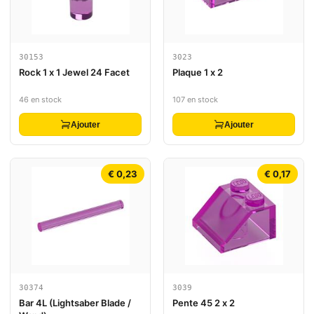
30153
3023
Rock 1 x 1 Jewel 24 Facet
Plaque 1 x 2
46 en stock
107 en stock
Ajouter
Ajouter
€ 0,23
€ 0,17
30374
3039
Bar 4L (Lightsaber Blade /
Pente 45 2 x 2