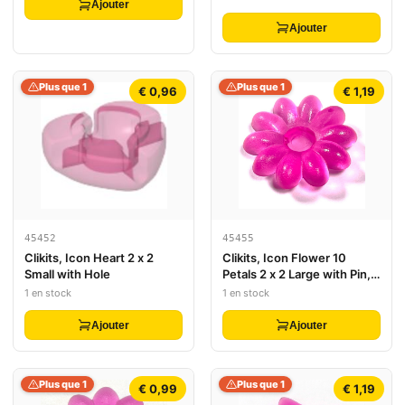
Ajouter
Ajouter
Plus que 1
Plus que 1
€ 0,96
€ 1,19
45452
45455
Clikits, Icon Heart 2 x 2
Clikits, Icon Flower 10
Small with Hole
Petals 2 x 2 Large with Pin,
Frosted (Solid and
1 en stock
1 en stock
Transparent Colors)
Ajouter
Ajouter
Plus que 1
Plus que 1
€ 0,99
€ 1,19