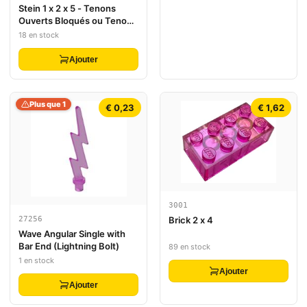
Stein 1 x 2 x 5 - Tenons
Ouverts Bloqués ou Tenons
Creux
18 en stock
Ajouter
Plus que 1
€ 0,23
€ 1,62
3001
27256
Brick 2 x 4
Wave Angular Single with
Bar End (Lightning Bolt)
89 en stock
1 en stock
Ajouter
Ajouter