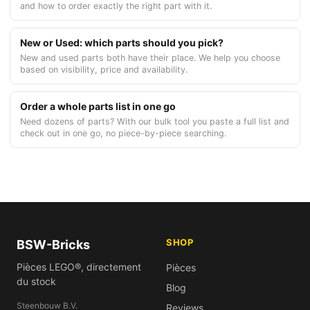
and how to order exactly the right part with it.
New or Used: which parts should you pick?
New and used parts both have their place. We help you choose
based on visibility, price and availability.
Order a whole parts list in one go
Need dozens of parts? With our bulk tool you paste a full list and
check out in one go, no piece-by-piece searching.
SHOP
BSW-Bricks
Pièces LEGO®, directement
Pièces
du stock
Blog
Steenbouw B.V.
Reviews