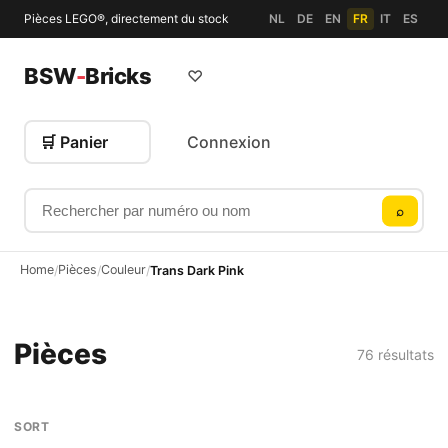
Pièces LEGO®, directement du stock
NL
DE
EN
FR
IT
ES
BSW
-
Bricks
♡
🛒 Panier
Connexion
Rechercher par numéro ou nom
⌕
Home
Pièces
Couleur
/
/
/
Trans Dark Pink
Pièces
76 résultats
SORT