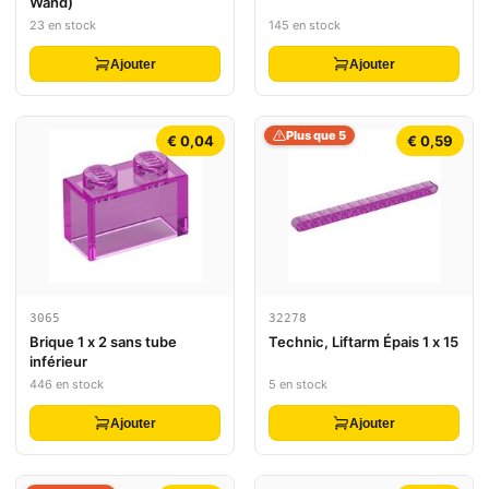
Wand)
23 en stock
145 en stock
Ajouter
Ajouter
Plus que 5
€ 0,04
€ 0,59
3065
32278
Brique 1 x 2 sans tube
Technic, Liftarm Épais 1 x 15
inférieur
446 en stock
5 en stock
Ajouter
Ajouter