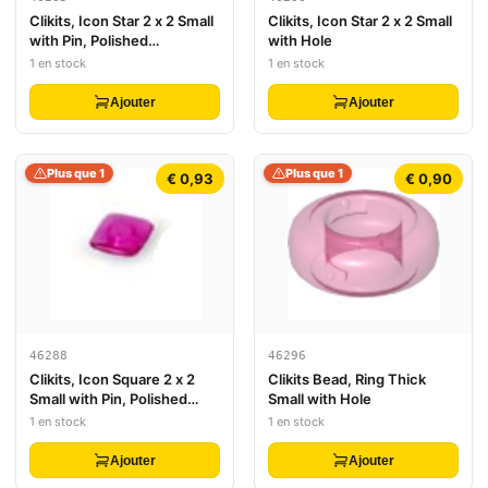
Clikits, Icon Star 2 x 2 Small
Clikits, Icon Star 2 x 2 Small
with Pin, Polished
with Hole
(Transparent Colors Only)
1 en stock
1 en stock
Ajouter
Ajouter
Plus que 1
Plus que 1
€ 0,93
€ 0,90
46288
46296
Clikits, Icon Square 2 x 2
Clikits Bead, Ring Thick
Small with Pin, Polished
Small with Hole
(Transparent Colors Only)
1 en stock
1 en stock
Ajouter
Ajouter