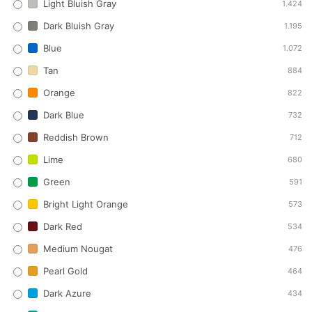
Light Bluish Gray
1.424
Dark Bluish Gray
1.195
Blue
1.072
Tan
884
Orange
822
Dark Blue
732
Reddish Brown
712
Lime
680
Green
591
Bright Light Orange
573
Dark Red
534
Medium Nougat
476
Pearl Gold
464
Dark Azure
434