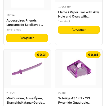
1995pb04
Flame / Vapor Trail with Axle
18854
Hole and Ovals with
Accessoires Friends
Marbled Dark Purple Pattern
1 en stock
Lunettes de Soleil avec
Petite Épingle
50 en stock
Ajouter
Ajouter
€ 0,31
€ 0,04
21459
22388
Minifigurine, Arme Épée,
Schräge 45 1 x 1 x 2/3
Shamshir/Katana (Garde
Pyramide Quadruple