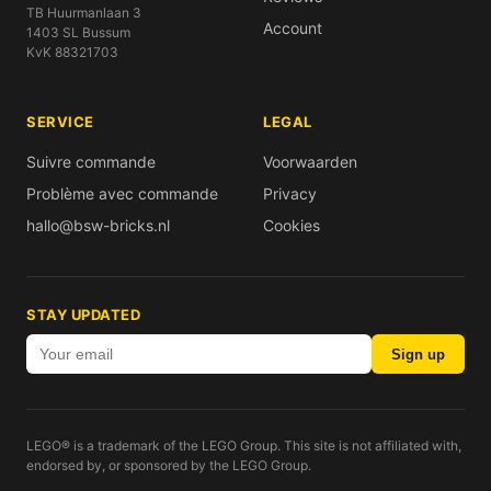
TB Huurmanlaan 3
Account
1403 SL Bussum
KvK 88321703
SERVICE
LEGAL
Suivre commande
Voorwaarden
Problème avec commande
Privacy
hallo@bsw-bricks.nl
Cookies
STAY UPDATED
Sign up
LEGO® is a trademark of the LEGO Group. This site is not affiliated with,
endorsed by, or sponsored by the LEGO Group.