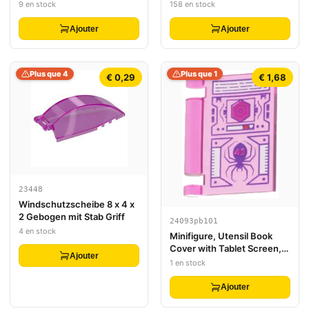
Carrée) avec Pommeau
Convexe
9 en stock
158 en stock
Capuchonné et Trous dans
la Garde Croisée et la Lame
Ajouter
Ajouter
Plus que 4
Plus que 1
€ 0,29
€ 1,68
23448
Windschutzscheibe 8 x 4 x
2 Gebogen mit Stab Griff
24093pb101
4 en stock
Minifigure, Utensil Book
Cover with Tablet Screen,
Ajouter
Dark Purple Spider and
1 en stock
Lines, Magenta '42' and
Hexagon, White Trim
Ajouter
Pattern