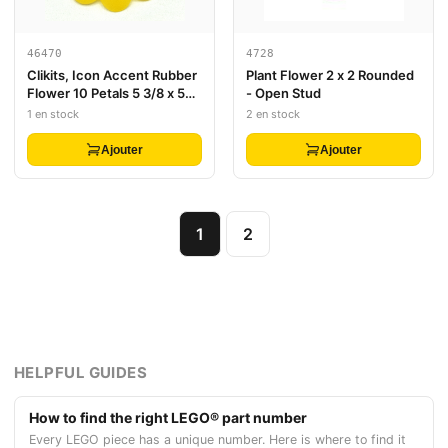
46470
4728
Clikits, Icon Accent Rubber
Plant Flower 2 x 2 Rounded
Flower 10 Petals 5 3/8 x 5
- Open Stud
3/8
1 en stock
2 en stock
Ajouter
Ajouter
1
2
HELPFUL GUIDES
How to find the right LEGO® part number
Every LEGO piece has a unique number. Here is where to find it