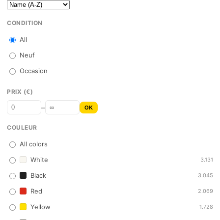
CONDITION
All
Neuf
Occasion
PRIX (€)
–
OK
COULEUR
All colors
White
3.131
Black
3.045
Red
2.069
Yellow
1.728