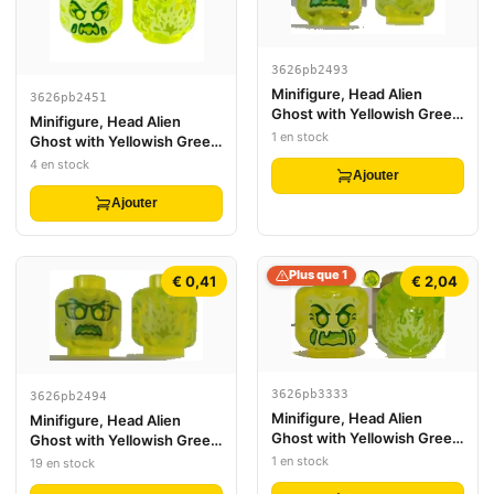
3626pb2493
Minifigure, Head Alien
3626pb2451
Ghost with Yellowish Green
Minifigure, Head Alien
Face, Bushy Eyebrows,
1 en stock
Ghost with Yellowish Green
Glasses, Angry and Flames
Face, Slime Mouth, Raised
4 en stock
in Back Pattern - Hollow
Ajouter
Eyebrows and Flames in
Stud
Back Pattern - Hollow Stud
Ajouter
Plus que 1
€ 0,41
€ 2,04
3626pb3333
3626pb2494
Minifigure, Head Alien
Minifigure, Head Alien
Ghost with Yellowish Green
Ghost with Yellowish Green
Face, Cheeks, Large Raised
Face, Glasses, Angry and
1 en stock
19 en stock
Eyebrows, Pointed Eyes
Flames in Back Pattern -