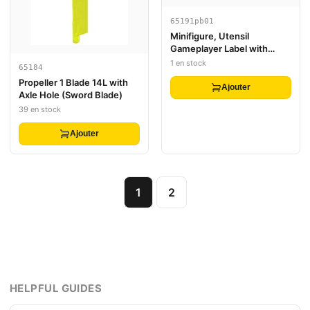
65191pb01
Minifigure, Utensil
Gameplayer Label with
Pixelated Medium Azure
1 en stock
65184
Ninja Head and Broken
Propeller 1 Blade 14L with
Stripe / Health Bar Pattern
Ajouter
Axle Hole (Sword Blade)
39 en stock
Ajouter
1
2
HELPFUL GUIDES