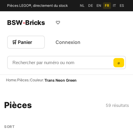
Pièces LEGO®, directement du stock
NL
DE
EN
FR
IT
ES
BSW
-
Bricks
♡
🛒 Panier
Connexion
Rechercher par numéro ou nom
⌕
Home
Pièces
Couleur
/
/
/
Trans Neon Green
Pièces
59 résultats
SORT