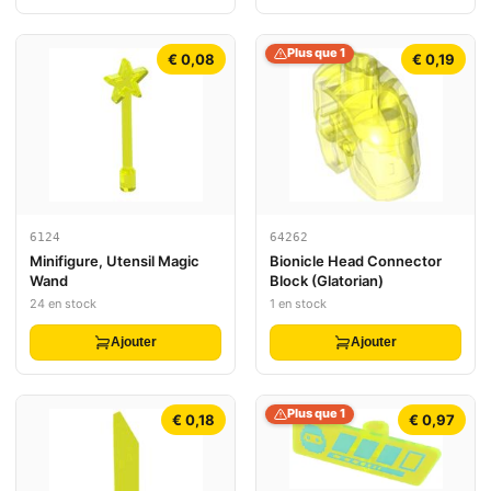
Plus que 1
€ 0,08
€ 0,19
6124
64262
Minifigure, Utensil Magic
Bionicle Head Connector
Wand
Block (Glatorian)
24 en stock
1 en stock
Ajouter
Ajouter
Plus que 1
€ 0,18
€ 0,97