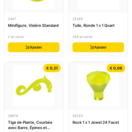
2447
25269
Minifigure, Visière Standard
Tuile, Ronde 1 x 1 Quart
2 en stock
356 en stock
Ajouter
Ajouter
€ 0,21
€ 0,08
28870
30153
Tige de Plante, Courbée
Rock 1 x 1 Jewel 24 Facet
avec Barre, Épines et