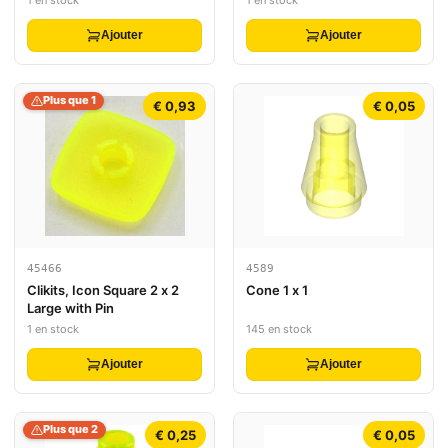
Ajouter
Ajouter
Plus que 1
€ 0,93
€ 0,05
45466
4589
Clikits, Icon Square 2 x 2
Cone 1 x 1
Large with Pin
1 en stock
145 en stock
Ajouter
Ajouter
Plus que 2
€ 0,25
€ 0,05