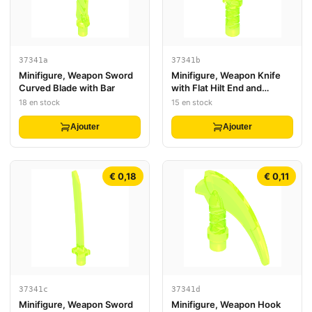
37341a
37341b
Minifigure, Weapon Sword
Minifigure, Weapon Knife
Curved Blade with Bar
with Flat Hilt End and
Curved Blade, Cross
18 en stock
15 en stock
Hatched Grip
Ajouter
Ajouter
€ 0,18
€ 0,11
37341c
37341d
Minifigure, Weapon Sword
Minifigure, Weapon Hook