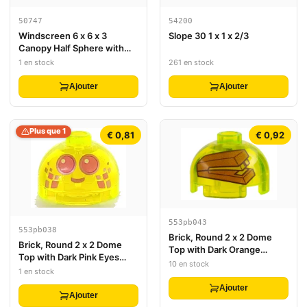
50747
54200
Windscreen 6 x 6 x 3
Slope 30 1 x 1 x 2/3
Canopy Half Sphere with
Dual 2 Fingers
1 en stock
261 en stock
Ajouter
Ajouter
Plus que 1
€ 0,81
€ 0,92
553pb043
553pb038
Brick, Round 2 x 2 Dome
Brick, Round 2 x 2 Dome
Top with Dark Orange
Top with Dark Pink Eyes
Stapler in Jello Mold Pattern
10 en stock
with Metallic Pink Outlines
1 en stock
and Smile Pattern
Ajouter
Ajouter