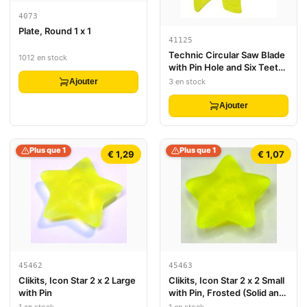
4073
Plate, Round 1 x 1
41125
Technic Circular Saw Blade
1012 en stock
with Pin Hole and Six Teeth
(Large Shuriken)
3 en stock
Ajouter
Ajouter
Plus que 1
Plus que 1
€ 1,29
€ 1,07
45462
45463
Clikits, Icon Star 2 x 2 Large
Clikits, Icon Star 2 x 2 Small
with Pin
with Pin, Frosted (Solid and
Transparent Colors)
1 en stock
1 en stock