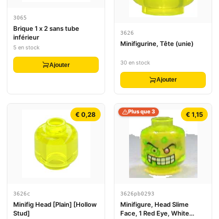
3065
Brique 1 x 2 sans tube
3626
inférieur
Minifigurine, Tête (unie)
5 en stock
30 en stock
Ajouter
Ajouter
Plus que 3
€ 0,28
€ 1,15
3626c
3626pb0293
Minifig Head [Plain] [Hollow
Minifigure, Head Slime
Stud]
Face, 1 Red Eye, White