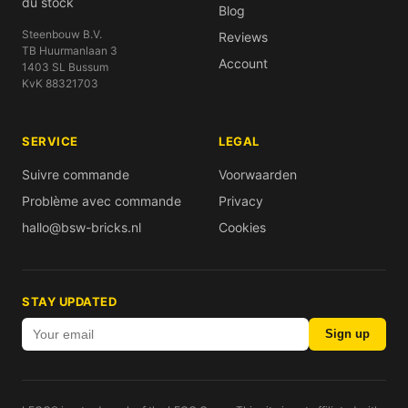
du stock
Blog
Steenbouw B.V.
Reviews
TB Huurmanlaan 3
Account
1403 SL Bussum
KvK 88321703
SERVICE
LEGAL
Suivre commande
Voorwaarden
Problème avec commande
Privacy
hallo@bsw-bricks.nl
Cookies
STAY UPDATED
Sign up