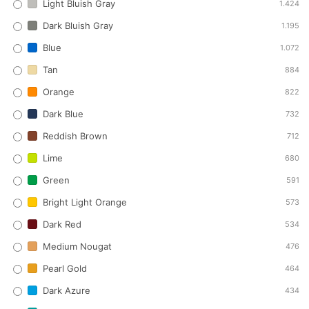
Light Bluish Gray
1.424
Dark Bluish Gray
1.195
Blue
1.072
Tan
884
Orange
822
Dark Blue
732
Reddish Brown
712
Lime
680
Green
591
Bright Light Orange
573
Dark Red
534
Medium Nougat
476
Pearl Gold
464
Dark Azure
434