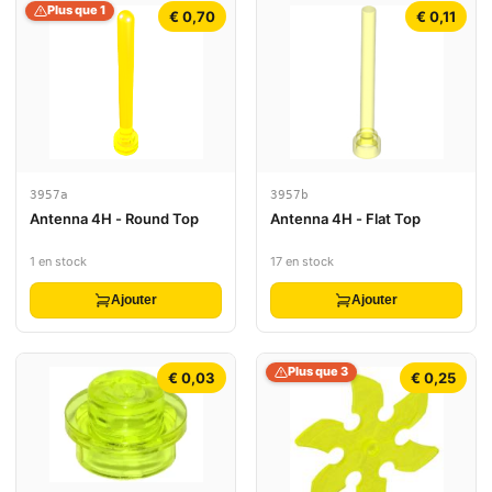
Plus que 1
€ 0,70
€ 0,11
3957a
3957b
Antenna 4H - Round Top
Antenna 4H - Flat Top
1 en stock
17 en stock
Ajouter
Ajouter
Plus que 3
€ 0,03
€ 0,25