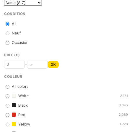
CONDITION
All
Neuf
Occasion
PRIX (€)
–
OK
COULEUR
All colors
White
3.131
Black
3.045
Red
2.069
Yellow
1.728