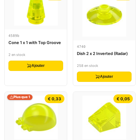
4589b
Cone 1 x 1 with Top Groove
4740
Dish 2 x 2 Inverted (Radar)
2 en stock
258 en stock
Ajouter
Ajouter
Plus que 1
€ 0,33
€ 0,05