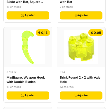
Blade with Bar, Square
with Bar
Crossguard
18 en stock
7 en stock
Ajouter
Ajouter
€ 0,13
€ 0,05
37341e
3941
Minifigure, Weapon Hook
Brick Round 2 x 2 with Axle
with Double Blades
Hole
18 en stock
13 en stock
Ajouter
Ajouter