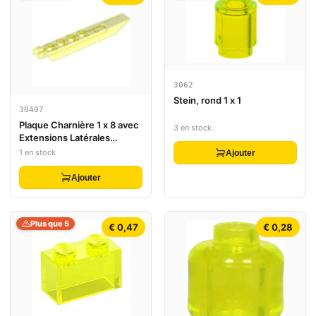
3062
Stein, rond 1 x 1
30407
Plaque Charnière 1 x 8 avec
3 en stock
Extensions Latérales
Angulées, 9 Dents et
1 en stock
Ajouter
Dessous de Plaque Arrondi
Ajouter
Plus que 5
€ 0,47
€ 0,28