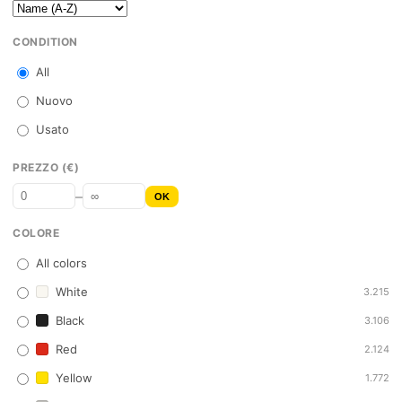
CONDITION
All
Nuovo
Usato
PREZZO (€)
–
OK
COLORE
All colors
White
3.215
Black
3.106
Red
2.124
Yellow
1.772