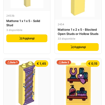
2453b
Mattone 1 x 1 x 5 - Solid
2454
Stud
Mattone 1 x 2 x 5 - Blocked
3 disponibile
Open Studs or Hollow Studs
Aggiungi
33 disponibile
Aggiungi
Solo 1
Solo 2
€ 1,45
€ 0,15