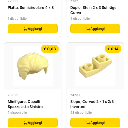
22888
2302
Platta, Semicircolare 4 x 8
Duplo, Stein 2 x 3 Schräge
Curva
1 disponibile
4 disponibile
Aggiungi
Aggiungi
€ 0,63
€ 0,14
23186
24201
Minifigure, Capelli
Slope, Curved 2 x 1 x 2/3
Spazzolati a Sinistra
Inverted
Arruffati con Leggera
7 disponibile
43 disponibile
Stempiatura e Basette
Corte
Aggiungi
Aggiungi