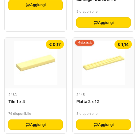
Aggiungi
5 disponibile
Aggiungi
Solo 3
€ 0,17
€ 1,14
2431
2445
Tile 1 x 4
Platta 2 x 12
74 disponibile
3 disponibile
Aggiungi
Aggiungi