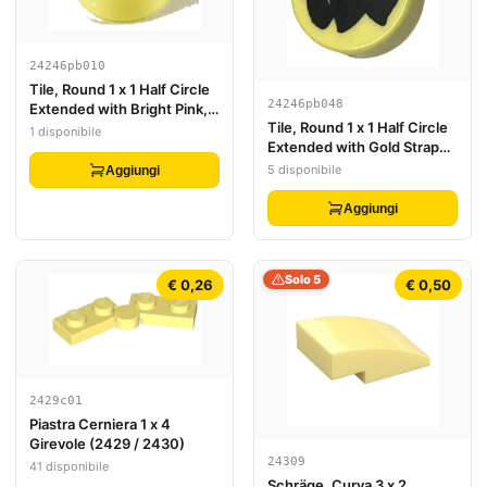
24246pb010
Tile, Round 1 x 1 Half Circle
24246pb048
Extended with Bright Pink,
Tile, Round 1 x 1 Half Circle
Magenta, Orange and
1 disponibile
Extended with Gold Strap
Yellow Sprinkles Pattern
and Black Pointed Fur
5 disponibile
Aggiungi
Pattern (Cruella De Vil
Handbag)
Aggiungi
Solo 5
€ 0,26
€ 0,50
2429c01
Piastra Cerniera 1 x 4
Girevole (2429 / 2430)
24309
41 disponibile
Schräge, Curva 3 x 2