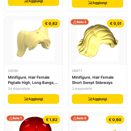
Aggiungi
Aggiungi
Solo 3
€ 0,82
€ 0,51
20596
20877
Minifigure, Hair Female
Minifigure, Hair Female
Pigtails High, Long Bangs,
Short Swept Sideways
Hole on Top
34 disponibile
3 disponibile
Aggiungi
Aggiungi
Solo 1
Solo 5
€ 1,82
€ 0,60