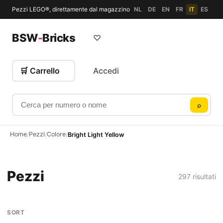
Pezzi LEGO®, direttamente dal magazzino
NL
DE
EN
FR
IT
ES
BSW
-
Bricks
♡
🛒 Carrello
Accedi
Cerca per numero o nome
⌕
Home
Pezzi
Colore
/
/
/
Bright Light Yellow
Pezzi
297 risultati
SORT