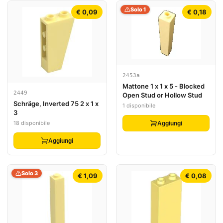
Solo 1
€ 0,09
€ 0,18
2453a
Mattone 1 x 1 x 5 - Blocked
2449
Open Stud or Hollow Stud
Schräge, Inverted 75 2 x 1 x
1 disponibile
3
18 disponibile
Aggiungi
Aggiungi
Solo 3
€ 1,09
€ 0,08