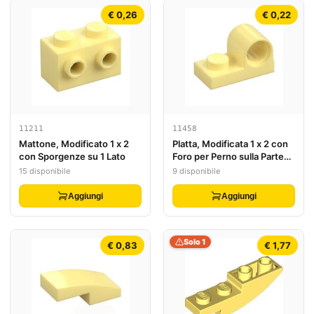
€ 0,26
€ 0,22
11211
11458
Mattone, Modificato 1 x 2
Platta, Modificata 1 x 2 con
con Sporgenze su 1 Lato
Foro per Perno sulla Parte
Superiore
15 disponibile
9 disponibile
Aggiungi
Aggiungi
Solo 1
€ 0,83
€ 1,77