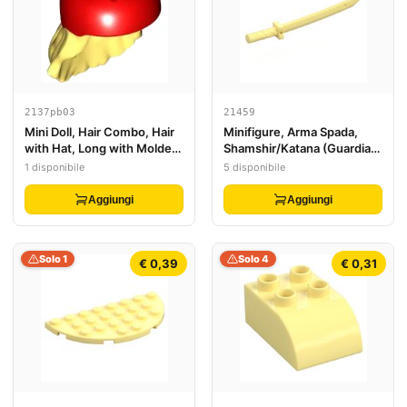
2137pb03
21459
Mini Doll, Hair Combo, Hair
Minifigure, Arma Spada,
with Hat, Long with Molded
Shamshir/Katana (Guardia
Red Bicycle Helmet Pattern
Quadrata) con Pomo
1 disponibile
5 disponibile
Coperto e Fori in Guardia e
Lama
Aggiungi
Aggiungi
Solo 1
Solo 4
€ 0,39
€ 0,31