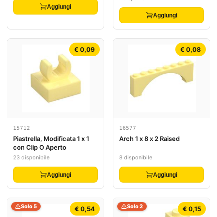
Aggiungi
Aggiungi
€ 0,09
€ 0,08
15712
16577
Piastrella, Modificata 1 x 1
Arch 1 x 8 x 2 Raised
con Clip O Aperto
23 disponibile
8 disponibile
Aggiungi
Aggiungi
Solo 5
Solo 2
€ 0,54
€ 0,15