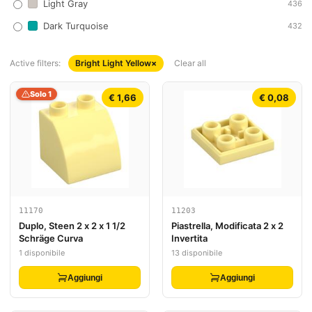
Light Gray
436
Dark Turquoise
432
Active filters:
Bright Light Yellow
×
Clear all
Solo 1
€ 1,66
€ 0,08
11170
11203
Duplo, Steen 2 x 2 x 1 1/2
Piastrella, Modificata 2 x 2
Schräge Curva
Invertita
1 disponibile
13 disponibile
Aggiungi
Aggiungi