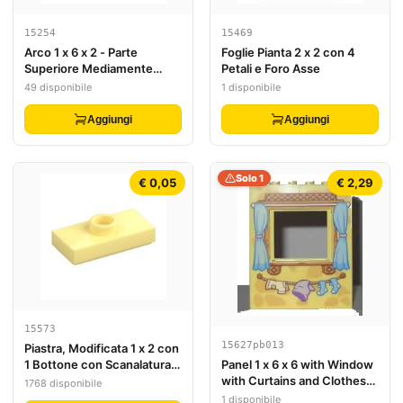
15254
15469
Arco 1 x 6 x 2 - Parte
Foglie Pianta 2 x 2 con 4
Superiore Mediamente
Petali e Foro Asse
Spessa senza Sottofondo
49 disponibile
1 disponibile
Rinforzato
Aggiungi
Aggiungi
Solo 1
€ 0,05
€ 2,29
15573
15627pb013
Piastra, Modificata 1 x 2 con
1 Bottone con Scanalatura e
Panel 1 x 6 x 6 with Window
Supporto Bottone Inferiore
with Curtains and Clothes
1768 disponibile
(Jumper)
Line with Laundry Pattern
1 disponibile