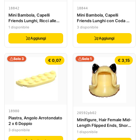
18842
18844
Mini Bambola, Capelli
Mini Bambola, Capelli
Friends Lunghi, Ricci alle
Friends Lunghi con Coda di
Estremità, Foro sulla Parte
Cavallo Francese
1 disponibile
3 disponibile
Superiore
Intrecciata con 2 Fori
Aggiungi
Aggiungi
Solo 3
Solo 1
€ 0,07
€ 3,15
18980
20592pb02
Piastra, Angolo Arrotondato
Minifigure, Hair Female Mid-
2 x 6 Doppio
Length Flipped Ends, Short
3 disponibile
Bangs, with Black Cat Ears
1 disponibile
Pattern