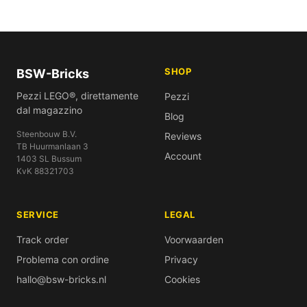
SHOP
BSW-Bricks
Pezzi LEGO®, direttamente
Pezzi
dal magazzino
Blog
Steenbouw B.V.
Reviews
TB Huurmanlaan 3
Account
1403 SL Bussum
KvK 88321703
SERVICE
LEGAL
Track order
Voorwaarden
Problema con ordine
Privacy
hallo@bsw-bricks.nl
Cookies