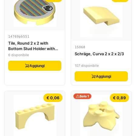
14769pb551
Tile, Round 2 x 2 with
15068
Bottom Stud Holder with
Schräge, Curva 2 x 2 x 2/3
Super Mario Scanner Code
6 disponibile
Fruit Pattern (Sticker) - Sets
71406 / 71418
107 disponibile
Aggiungi
Aggiungi
Solo 1
€ 0,06
€ 0,89