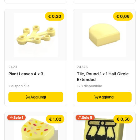
€ 0,20
€ 0,06
2423
24246
Plant Leaves 4 x 3
Tile, Round 1 x 1 Half Circle
Extended
7 disponibile
128 disponibile
Aggiungi
Aggiungi
Solo 1
Solo 5
€ 1,02
€ 0,50