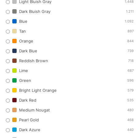
Light Bluish Gray
1.448
Dark Bluish Gray
1.211
Blue
1.092
Tan
897
Orange
844
Dark Blue
739
Reddish Brown
718
Lime
687
Green
596
Bright Light Orange
579
Dark Red
535
Medium Nougat
480
Pearl Gold
468
Dark Azure
440