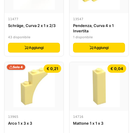
11477
13547
Schräge, Curva 2 x 1 x 2/3
Pendenza, Curva 4 x 1
Invertita
43 disponibile
1 disponibile
Aggiungi
Aggiungi
Solo 4
€ 0,21
€ 0,04
13965
14716
Arco 1 x 3 x 3
Mattone 1 x 1 x 3