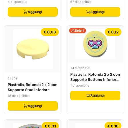
4 disponibile
67 disponibile
Aggiungi
Aggiungi
Solo 1
€ 0,08
€ 0,12
14769pb350
Piastrella, Rotonda 2 x 2 con
14769
Supporto Bottone Inferiore
con Circuito Rosa Scuro e
Piastrella, Rotonda 2 x 2 con
1 disponibile
Azzurro Medio Motivo
Supporto Stud Inferiore
(Adesivo) - Set 41329
Aggiungi
18 disponibile
Aggiungi
€ 0,31
€ 0,10