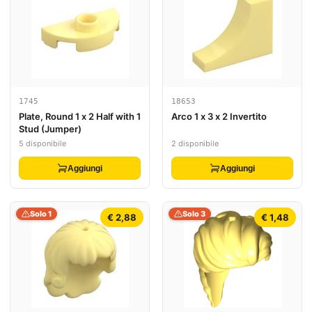
1745
18653
Plate, Round 1 x 2 Half with 1
Arco 1 x 3 x 2 Invertito
Stud (Jumper)
5 disponibile
2 disponibile
Aggiungi
Aggiungi
Solo 1
Solo 3
€ 2,88
€ 1,48