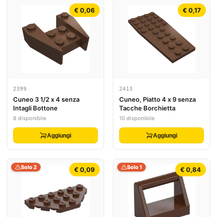
€ 0,06
€ 0,17
2399
2413
Cuneo 3 1/2 x 4 senza
Cuneo, Piatto 4 x 9 senza
Intagli Bottone
Tacche Borchietta
8 disponibile
10 disponibile
Aggiungi
Aggiungi
Solo 2
Solo 1
€ 0,09
€ 0,84