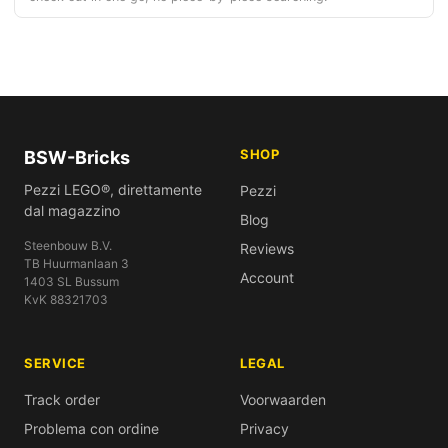
SHOP
BSW-Bricks
Pezzi LEGO®, direttamente
Pezzi
dal magazzino
Blog
Steenbouw B.V.
Reviews
TB Huurmanlaan 3
Account
1403 SL Bussum
KvK 88321703
SERVICE
LEGAL
Track order
Voorwaarden
Problema con ordine
Privacy