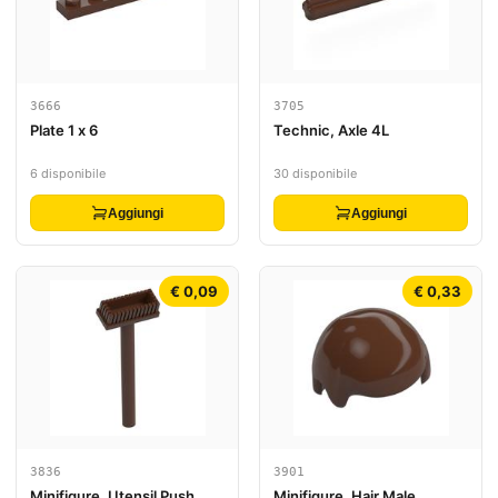
3666
3705
Plate 1 x 6
Technic, Axle 4L
6 disponibile
30 disponibile
Aggiungi
Aggiungi
€ 0,09
€ 0,33
3836
3901
Minifigure, Utensil Push
Minifigure, Hair Male