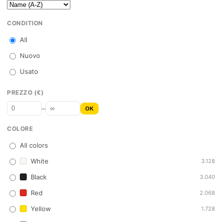
CONDITION
All
Nuovo
Usato
PREZZO (€)
–
OK
COLORE
All colors
White
3.128
Black
3.040
Red
2.068
Yellow
1.728