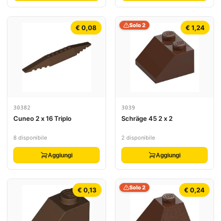
Solo 2
€ 0,08
€ 1,24
30382
3039
Cuneo 2 x 16 Triplo
Schräge 45 2 x 2
8 disponibile
2 disponibile
Aggiungi
Aggiungi
Solo 2
€ 0,13
€ 0,24