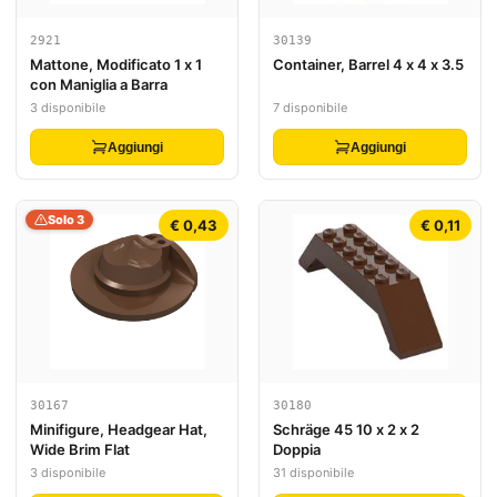
2921
30139
Mattone, Modificato 1 x 1
Container, Barrel 4 x 4 x 3.5
con Maniglia a Barra
3 disponibile
7 disponibile
Aggiungi
Aggiungi
Solo 3
€ 0,43
€ 0,11
30167
30180
Minifigure, Headgear Hat,
Schräge 45 10 x 2 x 2
Wide Brim Flat
Doppia
3 disponibile
31 disponibile