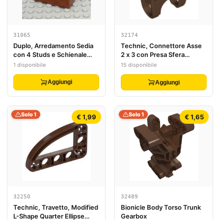
31065
32174
Duplo, Arredamento Sedia
Technic, Connettore Asse
con 4 Studs e Schienale
2 x 3 con Presa Sfera
Arrotondato
Articolata - Lati Aperti,
1 disponibile
15 disponibile
Forcelle Angolate con Fori
Asse Chiusi
Aggiungi
Aggiungi
Solo 1
Solo 1
€ 1,99
€ 1,65
32250
32489
Technic, Travetto, Modified
Bionicle Body Torso Trunk
L-Shape Quarter Ellipse
Gearbox