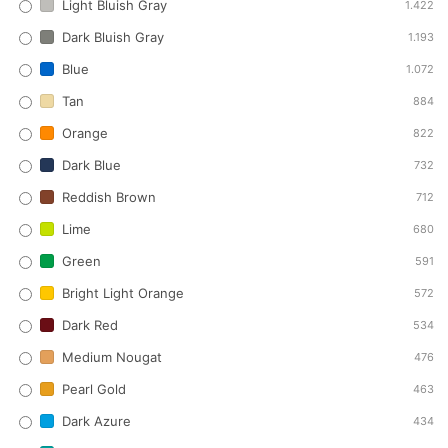
Light Bluish Gray
1.422
Dark Bluish Gray
1.193
Blue
1.072
Tan
884
Orange
822
Dark Blue
732
Reddish Brown
712
Lime
680
Green
591
Bright Light Orange
572
Dark Red
534
Medium Nougat
476
Pearl Gold
463
Dark Azure
434