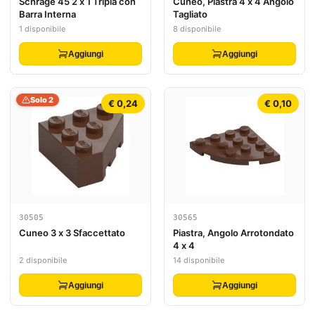
Schräge 45 2 x 1 Tripla con
Cuneo, Piastra 4 x 4 Angolo
Barra Interna
Tagliato
1 disponibile
8 disponibile
Aggiungi
Aggiungi
Solo 2
€ 0,24
€ 0,10
30505
30565
Cuneo 3 x 3 Sfaccettato
Piastra, Angolo Arrotondato
4 x 4
2 disponibile
14 disponibile
Aggiungi
Aggiungi