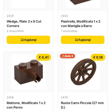
2419
2432
Wedge, Plate 3 x 6 Cut
Piastrella, Modificata 1 x 2
Corners
con Maniglia a Barra
2 disponibile
1 disponibile
Aggiungi
Aggiungi
Solo 3
€ 0,41
€ 0,18
2458
2470
Mattone, Modificato 1 x 2
Ruota Carro Piccola (27 mm
con Perno
D.)