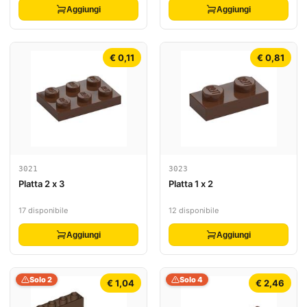
Aggiungi
Aggiungi
€ 0,11
€ 0,81
3021
3023
Platta 2 x 3
Platta 1 x 2
17 disponibile
12 disponibile
Aggiungi
Aggiungi
Solo 2
Solo 4
€ 1,04
€ 2,46