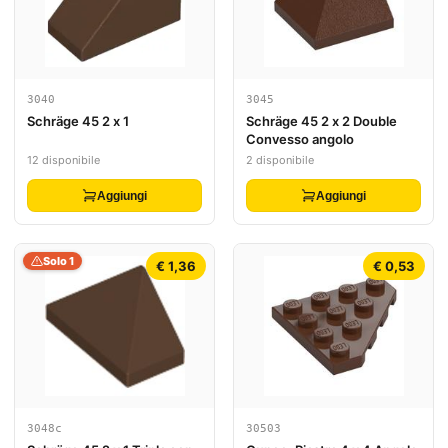
3040
3045
Schräge 45 2 x 1
Schräge 45 2 x 2 Double
Convesso angolo
12 disponibile
2 disponibile
Aggiungi
Aggiungi
Solo 1
€ 1,36
€ 0,53
3048c
30503