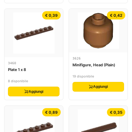
€ 0,39
€ 0,42
3626
3460
Minifigure, Head (Plain)
Plate 1 x 8
19 disponibile
8 disponibile
Aggiungi
Aggiungi
€ 0,89
€ 0,35