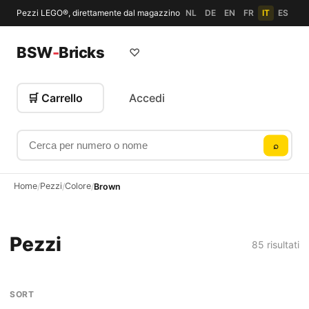
Pezzi LEGO®, direttamente dal magazzino
NL
DE
EN
FR
IT
ES
BSW
-
Bricks
♡
🛒 Carrello
Accedi
Cerca per numero o nome
⌕
Home
Pezzi
Colore
/
/
/
Brown
Pezzi
85 risultati
SORT