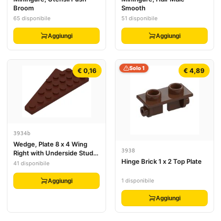
Broom
Smooth
65 disponibile
51 disponibile
Aggiungi
Aggiungi
Solo 1
€ 0,16
€ 4,89
3934b
Wedge, Plate 8 x 4 Wing
3938
Right with Underside Stud
Hinge Brick 1 x 2 Top Plate
Notch
41 disponibile
1 disponibile
Aggiungi
Aggiungi