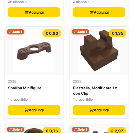
36 disponibile
3 disponibile
Aggiungi
Aggiungi
Solo 1
Solo 1
€ 0,90
€ 1,35
2526
2555
Spallina Minifigure
Piastrella, Modificata 1 x 1
con Clip
1 disponibile
1 disponibile
Aggiungi
Aggiungi
Solo 1
Solo 1
€ 0,76
€ 2,97