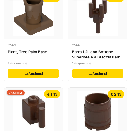
2563
2566
Plant, Tree Palm Base
Barra 1.2L con Bottone
Superiore e 4 Braccia Barra
Su (Cima Albero di Palma)
1 disponibile
1 disponibile
Aggiungi
Aggiungi
Solo 3
€ 1,15
€ 2,15