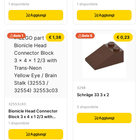
Thin 3 x 5
1 disponibile
1 disponibile
Aggiungi
Aggiungi
Solo 1
Solo 5
€ 1,38
€ 0,23
3298
Schräge 33 3 x 2
32553c03
5 disponibile
Bionicle Head Connector
Block 3 x 4 x 1 2/3 with
Aggiungi
Trans-Neon Yellow Eye /
1 disponibile
Brain Stalk (32553 / 32554)
Aggiungi