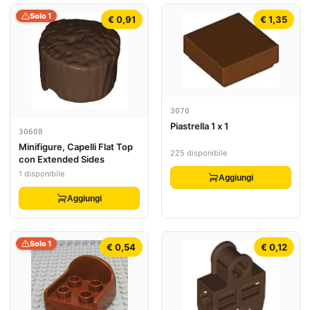
Solo 1
€ 0,91
€ 1,35
3070
Piastrella 1 x 1
30608
Minifigure, Capelli Flat Top
225 disponibile
con Extended Sides
1 disponibile
Aggiungi
Aggiungi
Solo 1
€ 0,54
€ 0,12