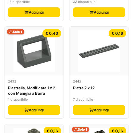
18 disponibile
33 disponibile
Aggiungi
Aggiungi
Solo 1
€ 0,40
€ 0,16
2432
2445
Piastrella, Modificata 1 x 2
Platta 2 x 12
con Maniglia a Barra
1 disponibile
7 disponibile
Aggiungi
Aggiungi
Solo 1
€ 0,16
€ 0,16