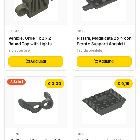
30147
30157
Vehicle, Grille 1 x 2 x 2
Piastra, Modificata 2 x 4 con
Round Top with Lights
Perni e Supporti Angolati
Sottili
9 disponibile
192 disponibile
Aggiungi
Aggiungi
Solo 1
€ 0,30
€ 0,19
30170
30183