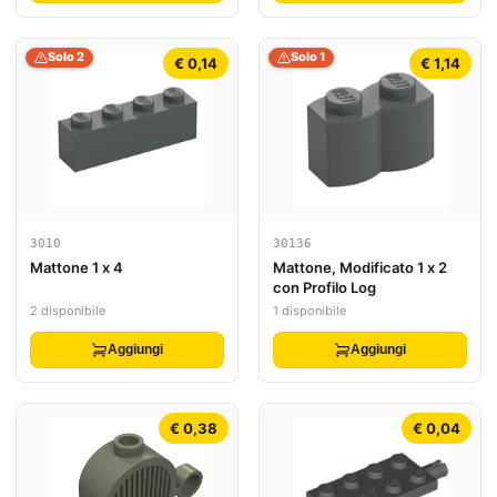
Solo 2
Solo 1
€ 0,14
€ 1,14
3010
30136
Mattone 1 x 4
Mattone, Modificato 1 x 2
con Profilo Log
2 disponibile
1 disponibile
Aggiungi
Aggiungi
€ 0,38
€ 0,04