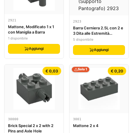
2921
2923
Mattone, Modificato 1 x 1
Barra Cerniera 2.5L con 2 e
con Maniglia a Barra
3 Dita alle Estremità
1 disponibile
(Supporto Pantografo)
5 disponibile
Aggiungi
Aggiungi
Solo 1
€ 0,03
€ 0,20
30000
3001
Brick Special 2 x 2 with 2
Mattone 2 x 4
Pins and Axle Hole