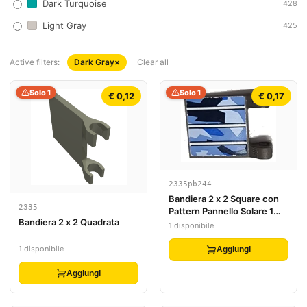
Dark Turquoise
428
Light Gray
425
Active filters:
Dark Gray
×
Clear all
Solo 1
Solo 1
€ 0,12
€ 0,17
2335pb244
Bandiera 2 x 2 Square con
2335
Pattern Pannello Solare 1
Bandiera 2 x 2 Quadrata
(Adesivo) - Set 7469
1 disponibile
1 disponibile
Aggiungi
Aggiungi