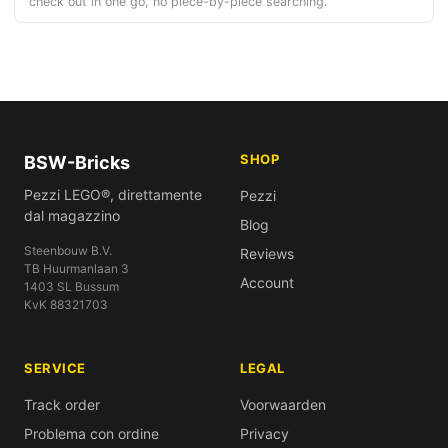
check out in one go, no piece-by-piece searching.
SHOP
BSW-Bricks
Pezzi LEGO®, direttamente
Pezzi
dal magazzino
Blog
Steenbouw B.V.
Reviews
TB Huurmanlaan 3
Account
1403 SL Bussum
KvK 88321703
SERVICE
LEGAL
Track order
Voorwaarden
Problema con ordine
Privacy