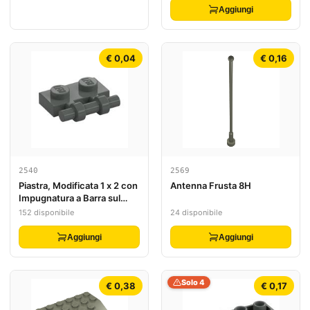
Aggiungi
€ 0,04
€ 0,16
2540
2569
Piastra, Modificata 1 x 2 con
Antenna Frusta 8H
Impugnatura a Barra sul
Lato - Estremità Libere
152 disponibile
24 disponibile
Aggiungi
Aggiungi
Solo 4
€ 0,38
€ 0,17