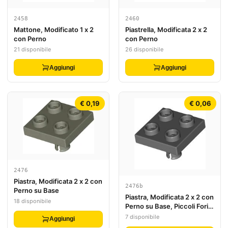
2458
2460
Mattone, Modificato 1 x 2
Piastrella, Modificata 2 x 2
con Perno
con Perno
21 disponibile
26 disponibile
Aggiungi
Aggiungi
€ 0,19
€ 0,06
2476
Piastra, Modificata 2 x 2 con
2476b
Perno su Base
Piastra, Modificata 2 x 2 con
18 disponibile
Perno su Base, Piccoli Fori e
Dita di Bloccaggio su Base
7 disponibile
Aggiungi