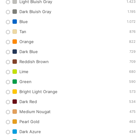
Light Bluish Gray
1.423
Dark Bluish Gray
1.195
Blue
1.072
Tan
876
Orange
822
Dark Blue
729
Reddish Brown
709
Lime
680
Green
590
Bright Light Orange
573
Dark Red
534
Medium Nougat
475
Pearl Gold
463
Dark Azure
434