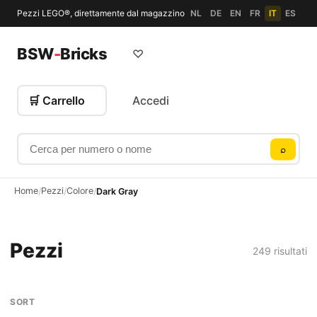
Pezzi LEGO®, direttamente dal magazzino
NL
DE
EN
FR
IT
ES
BSW
-
Bricks
♡
🛒 Carrello
Accedi
Cerca per numero o nome
⌕
Home
Pezzi
Colore
/
/
/
Dark Gray
Pezzi
249 risultati
SORT