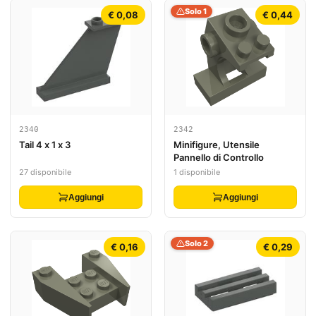
Solo 1
€ 0,08
€ 0,44
2340
2342
Tail 4 x 1 x 3
Minifigure, Utensile
Pannello di Controllo
27 disponibile
1 disponibile
Aggiungi
Aggiungi
Solo 2
€ 0,16
€ 0,29