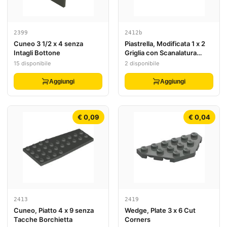
2399
2412b
Cuneo 3 1/2 x 4 senza
Piastrella, Modificata 1 x 2
Intagli Bottone
Griglia con Scanalatura
Inferiore / Spigolo
15 disponibile
2 disponibile
Aggiungi
Aggiungi
€ 0,09
€ 0,04
2413
2419
Cuneo, Piatto 4 x 9 senza
Wedge, Plate 3 x 6 Cut
Tacche Borchietta
Corners