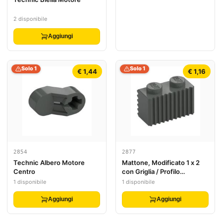
2 disponibile
Aggiungi
Solo 1
Solo 1
€ 1,44
€ 1,16
2854
2877
Technic Albero Motore
Mattone, Modificato 1 x 2
Centro
con Griglia / Profilo
Scanalato
1 disponibile
1 disponibile
Aggiungi
Aggiungi