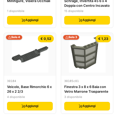
Minifigure, Visiera Occhiali
Schräge, Invertita 45 6 x 4
Doppia con Centro Incavato
1 disponibile
15 disponibile
Aggiungi
Aggiungi
Solo 4
Solo 3
€ 0,52
€ 1,23
30184
30185c01
Veicolo, Base Rimorchio 6 x
Finestra 3 x 8 x 6 Baia con
26 x 2 2/3
Vetro Marrone Trasparente
4 disponibile
3 disponibile
Aggiungi
Aggiungi