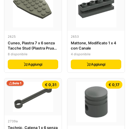
2625
2653
Cuneo, Piastra 7 x 6 senza
Mattone, Modificato 1 x 4
Tacche Stud (Piastra Prua
con Canale
Barca)
8 disponibile
4 disponibile
Aggiungi
Aggiungi
Solo 1
€ 0,31
€ 0,17
2739a
Technic, Catena 1 x 6 senza