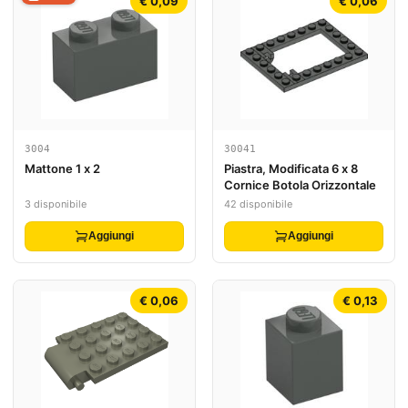
€ 0,09
€ 0,06
3004
30041
Mattone 1 x 2
Piastra, Modificata 6 x 8
Cornice Botola Orizzontale
3 disponibile
42 disponibile
Aggiungi
Aggiungi
€ 0,06
€ 0,13