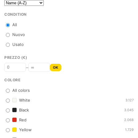
CONDITION
All
Nuovo
Usato
PREZZO (€)
–
OK
COLORE
All colors
White
3.127
Black
3.045
Red
2.068
Yellow
1.729