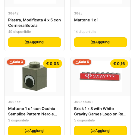
30042
3005
Piastra, Modificata 4 x 5 con
Mattone 1 x 1
Cerniera Botola
49 disponibile
14 disponibile
Aggiungi
Aggiungi
Solo 3
Solo 5
€ 0,03
€ 0,16
3005pe1
3008pb041
Mattone 1 x 1 con Occhio
Brick 1 x 8 with White
Semplice Pattern Nero e
Gravity Games Logo on Red
Bianco
Background Pattern
3 disponibile
5 disponibile
(Sticker) - Set 3535
Aggiungi
Aggiungi