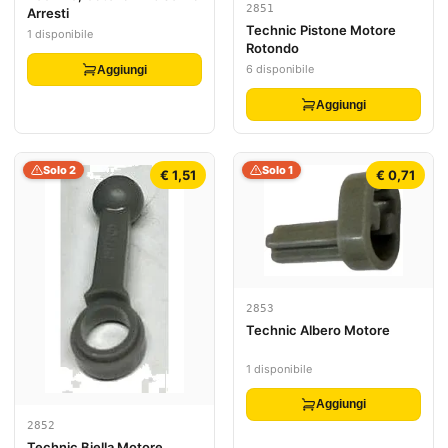
2851
Arresti
Technic Pistone Motore
1 disponibile
Rotondo
6 disponibile
Aggiungi
Aggiungi
Solo 2
Solo 1
€ 1,51
€ 0,71
2853
Technic Albero Motore
1 disponibile
Aggiungi
2852
Technic Biella Motore