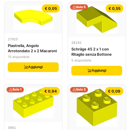
Solo 5
€ 0,05
€ 0,55
27925
28192
Piastrella, Angolo
Schräge 45 2 x 1 con
Arrotondato 2 x 2 Macaroni
Ritaglio senza Bottone
75 disponibile
5 disponibile
Aggiungi
Aggiungi
Solo 1
Solo 3
€ 0,94
€ 0,09
3001