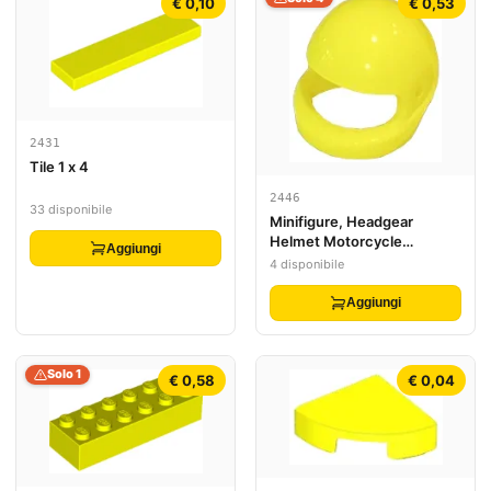
€ 0,10
€ 0,53
2431
Tile 1 x 4
2446
33 disponibile
Minifigure, Headgear
Helmet Motorcycle
Aggiungi
(Standard)
4 disponibile
Aggiungi
Solo 1
€ 0,58
€ 0,04