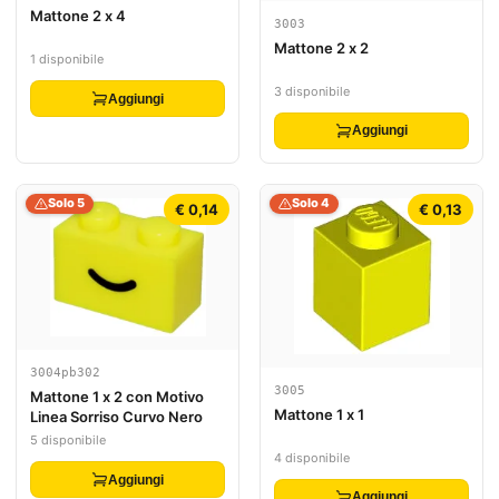
Mattone 2 x 4
3003
Mattone 2 x 2
1 disponibile
3 disponibile
Aggiungi
Aggiungi
Solo 5
Solo 4
€ 0,14
€ 0,13
3004pb302
3005
Mattone 1 x 2 con Motivo
Mattone 1 x 1
Linea Sorriso Curvo Nero
5 disponibile
4 disponibile
Aggiungi
Aggiungi