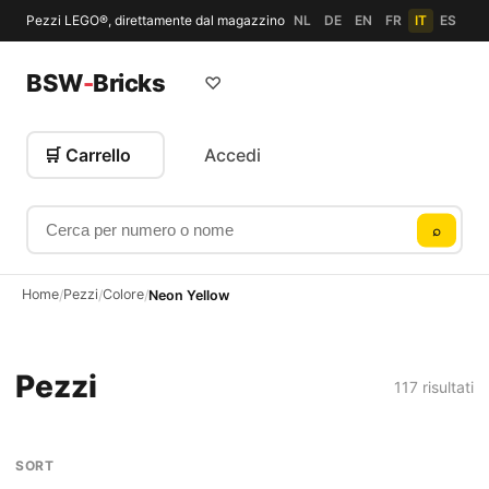
Pezzi LEGO®, direttamente dal magazzino
NL
DE
EN
FR
IT
ES
BSW
-
Bricks
♡
🛒 Carrello
Accedi
Cerca per numero o nome
⌕
Home
Pezzi
Colore
/
/
/
Neon Yellow
Pezzi
117 risultati
SORT