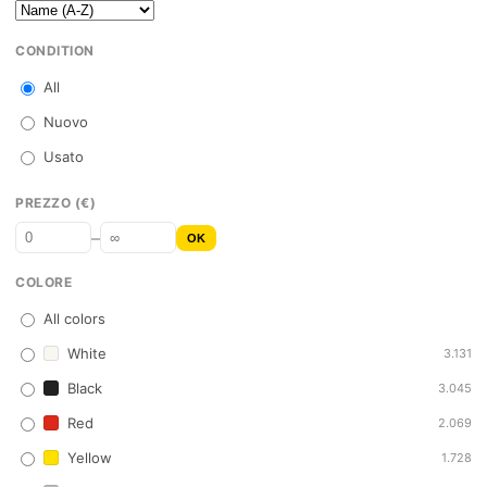
CONDITION
All
Nuovo
Usato
PREZZO (€)
–
OK
COLORE
All colors
White
3.131
Black
3.045
Red
2.069
Yellow
1.728