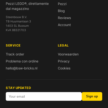
Pezzi LEGO®, direttamente
Pezzi
dal magazzino
Blog
Steenbouw B.V.
Reviews
TB Huurmanlaan 3
Account
1403 SL Bussum
KvK 88321703
SERVICE
LEGAL
Track order
Voorwaarden
Problema con ordine
Privacy
hallo@bsw-bricks.nl
Cookies
STAY UPDATED
Sign up