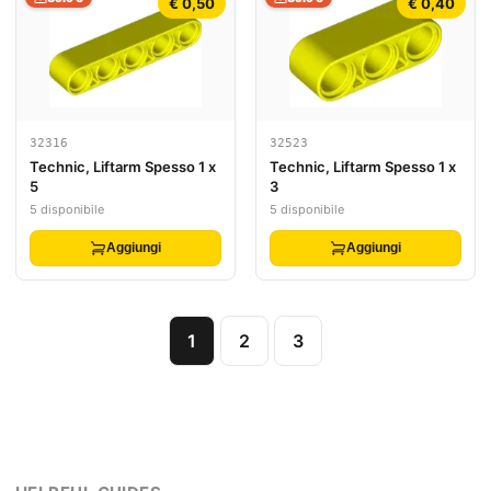
€ 0,50
€ 0,40
32316
32523
Technic, Liftarm Spesso 1 x
Technic, Liftarm Spesso 1 x
5
3
5 disponibile
5 disponibile
Aggiungi
Aggiungi
1
2
3