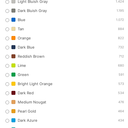
Light Bluish Gray
1.424
Dark Bluish Gray
1.195
Blue
1.072
Tan
884
Orange
822
Dark Blue
732
Reddish Brown
712
Lime
680
Green
591
Bright Light Orange
573
Dark Red
534
Medium Nougat
476
Pearl Gold
464
Dark Azure
434