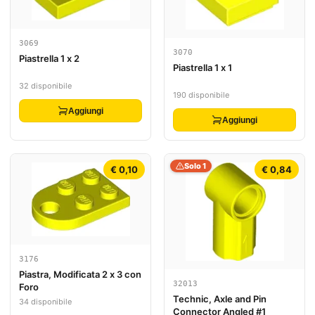
3069
3070
Piastrella 1 x 2
Piastrella 1 x 1
32 disponibile
190 disponibile
Aggiungi
Aggiungi
Solo 1
€ 0,10
€ 0,84
3176
Piastra, Modificata 2 x 3 con
32013
Foro
Technic, Axle and Pin
34 disponibile
Connector Angled #1