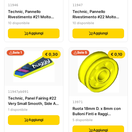
11946
11947
Technic, Pannello
Technic, Pannello
Rivestimento #21 Molto
Rivestimento #22 Molto
Piccolo Liscio, Lato B
Piccolo Liscio, Lato A
10 disponibile
10 disponibile
Aggiungi
Aggiungi
Solo 1
Solo 5
€ 0,30
€ 0,10
11947pb091
Technic, Panel Fairing #22
13971
Very Small Smooth, Side A
Ruota 18mm D. x 8mm con
with Blue Honeycomb,
1 disponibile
Bulloni Finti e Raggi
Black and Dark Pink
Profondi con Anello Interno
Chevrons and White 'buggy'
5 disponibile
Aggiungi
Pattern (Sticker) - Set
42164
Aggiungi