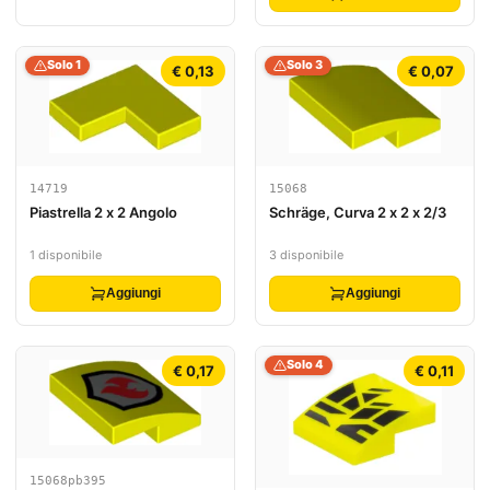
Solo 1
Solo 3
€ 0,13
€ 0,07
14719
15068
Piastrella 2 x 2 Angolo
Schräge, Curva 2 x 2 x 2/3
1 disponibile
3 disponibile
Aggiungi
Aggiungi
Solo 4
€ 0,17
€ 0,11
15068pb395