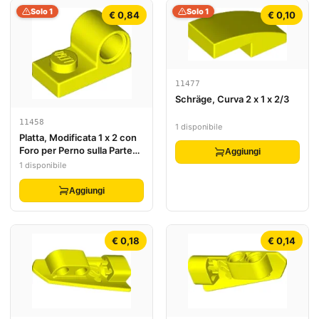
Solo 1
Solo 1
€ 0,84
€ 0,10
11477
Schräge, Curva 2 x 1 x 2/3
11458
1 disponibile
Platta, Modificata 1 x 2 con
Foro per Perno sulla Parte
Aggiungi
Superiore
1 disponibile
Aggiungi
€ 0,18
€ 0,14