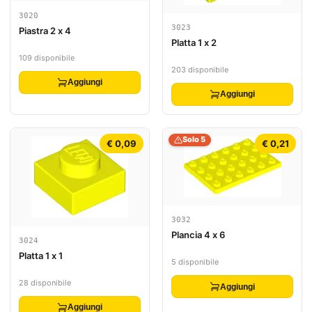
3020
3023
Piastra 2 x 4
Platta 1 x 2
109 disponibile
203 disponibile
Aggiungi
Aggiungi
Solo 5
€ 0,09
€ 0,21
3032
Plancia 4 x 6
3024
Platta 1 x 1
5 disponibile
28 disponibile
Aggiungi
Aggiungi