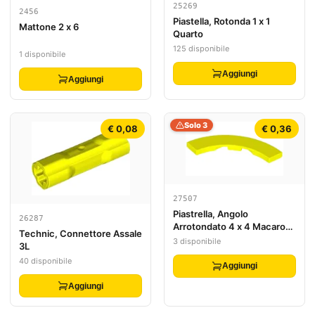
25269
2456
Piastella, Rotonda 1 x 1
Mattone 2 x 6
Quarto
125 disponibile
1 disponibile
Aggiungi
Aggiungi
Solo 3
€ 0,08
€ 0,36
27507
Piastrella, Angolo
26287
Arrotondato 4 x 4 Macaroni
Technic, Connettore Assale
Largo
3 disponibile
3L
40 disponibile
Aggiungi
Aggiungi