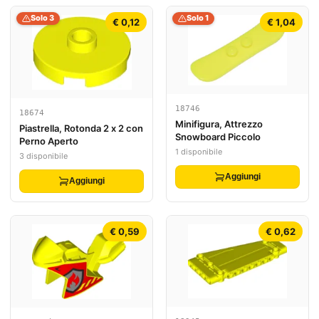
Solo 3
Solo 1
€ 0,12
€ 1,04
18746
18674
Minifigura, Attrezzo
Piastrella, Rotonda 2 x 2 con
Snowboard Piccolo
Perno Aperto
1 disponibile
3 disponibile
Aggiungi
Aggiungi
€ 0,59
€ 0,62