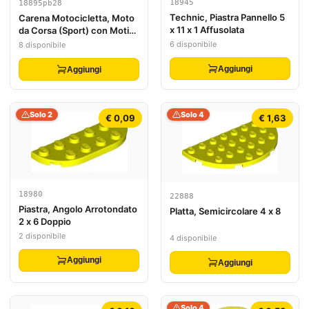
18945
18895pb28
Technic, Piastra Pannello 5
Carena Motocicletta, Moto
x 11 x 1 Affusolata
da Corsa (Sport) con Motivo
Logo Fuoco Rosso e
6 disponibile
8 disponibile
Argento su Entrambi i Lati
Aggiungi
Aggiungi
Solo 2
Solo 4
€ 0,09
€ 1,63
18980
22888
Piastra, Angolo Arrotondato
Platta, Semicircolare 4 x 8
2 x 6 Doppio
2 disponibile
4 disponibile
Aggiungi
Aggiungi
Solo 4