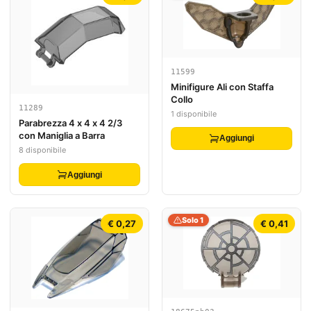
11599
Minifigure Ali con Staffa
Collo
11289
1 disponibile
Parabrezza 4 x 4 x 4 2/3
con Maniglia a Barra
Aggiungi
8 disponibile
Aggiungi
Solo 1
€ 0,27
€ 0,41