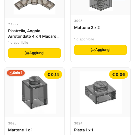
3003
27507
Mattone 2 x 2
Piastrella, Angolo
Arrotondato 4 x 4 Macaroni
1 disponibile
Largo
1 disponibile
Aggiungi
Aggiungi
Solo 1
€ 0,14
€ 0,06
3005
3024
Mattone 1 x 1
Platta 1 x 1