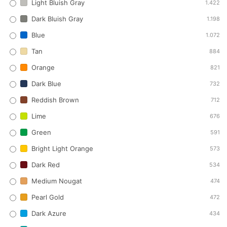
Light Bluish Gray
1.422
Dark Bluish Gray
1.198
Blue
1.072
Tan
884
Orange
821
Dark Blue
732
Reddish Brown
712
Lime
676
Green
591
Bright Light Orange
573
Dark Red
534
Medium Nougat
474
Pearl Gold
472
Dark Azure
434