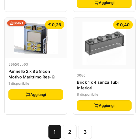
Aggiungi
Solo 1
€ 0,26
€ 0,40
30650pb03
Pannello 2 x 8 x 8 con
3066
Motivo Marittimo Res-Q
Brick 1 x 4 senza Tubi
1 disponibile
Inferiori
8 disponibile
Aggiungi
Aggiungi
1
2
3