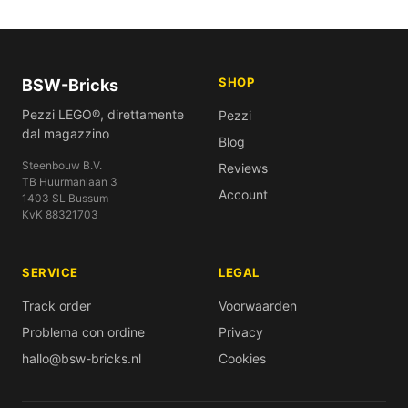
SHOP
BSW-Bricks
Pezzi LEGO®, direttamente
Pezzi
dal magazzino
Blog
Steenbouw B.V.
Reviews
TB Huurmanlaan 3
Account
1403 SL Bussum
KvK 88321703
SERVICE
LEGAL
Track order
Voorwaarden
Problema con ordine
Privacy
hallo@bsw-bricks.nl
Cookies