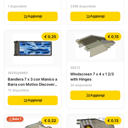
1 disponibile
2399 disponibile
Aggiungi
Aggiungi
€ 0,25
€ 0,15
30372
30292pb003
Windscreen 7 x 4 x 1 2/3
Bandiera 7 x 3 con Manico a
with Hinges
Barra con Motivo Discovery
30 disponibile
Solar Array (Adesivo) - Set
70 disponibile
7467 / 7470
Aggiungi
Aggiungi
Solo 1
€ 0,22
€ 0,13