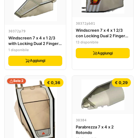
30372pb01
Windscreen 7 x 4 x 1 2/3
30372p79
con Locking Dual 2 Fingers,
Windscreen 7 x 4 x 1 2/3
9 Teeth con Fire Logo
13 disponibile
with Locking Dual 2 Fingers,
Badge e White Chevrons
9 Teeth with SW Pattern
1 disponibile
Pattern (Sticker) - Set 7238
Aggiungi
Aggiungi
Solo 2
€ 0,36
€ 0,29
30384
Parabrezza 7 x 4 x 2
Rotondo