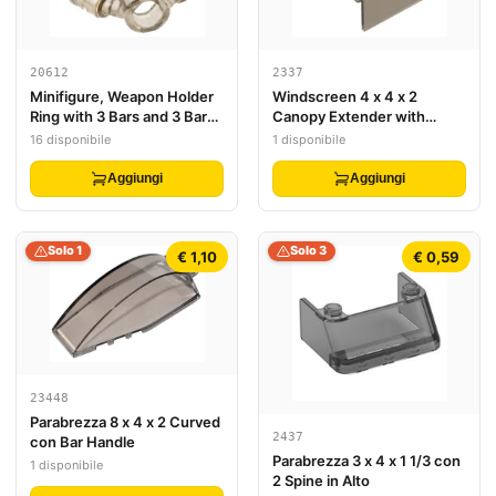
20612
2337
Minifigure, Weapon Holder
Windscreen 4 x 4 x 2
Ring with 3 Bars and 3 Bar
Canopy Extender with
Holes (Ninjago Aeroblade
Hinges
16 disponibile
1 disponibile
Center) - Hollow Stud
Aggiungi
Aggiungi
Solo 1
Solo 3
€ 1,10
€ 0,59
23448
Parabrezza 8 x 4 x 2 Curved
2437
con Bar Handle
Parabrezza 3 x 4 x 1 1/3 con
1 disponibile
2 Spine in Alto