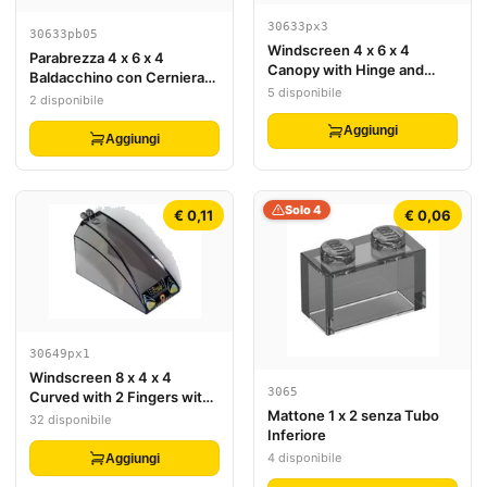
30633px3
30633pb05
Windscreen 4 x 6 x 4
Parabrezza 4 x 6 x 4
Canopy with Hinge and
Baldacchino con Cerniera
Flames Headlights Pattern
5 disponibile
con Fari, Griglia e Motivo 'L'
2 disponibile
in Cerchio
Aggiungi
Aggiungi
Solo 4
€ 0,11
€ 0,06
30649px1
Windscreen 8 x 4 x 4
3065
Curved with 2 Fingers with
Mattone 1 x 2 senza Tubo
Headlights and Res-Q
32 disponibile
Inferiore
Pattern
4 disponibile
Aggiungi