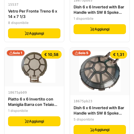
18675pb03
15537
Dish 6 x 6 Inverted with Bar
Vetro Per Fronte Treno 6 x
Handle with SW 8 Spoke
14 x 7 1/3
Death Star Window Pattern
1 disponibile
8 disponibile
Aggiungi
Aggiungi
Solo 1
Solo 5
€ 10,58
€ 1,31
18675pb09
Piatto 6 x 6 Invertito con
18675pb23
Maniglia Barra con Telaio
Dish 6 x 6 Inverted with Bar
SW 8 Raggi Grigio Azzurrino
1 disponibile
Handle with SW 8 Spoke
Scuro e Motivo Rivetti
Silver and Black Frame TIE
5 disponibile
Abitacolo TIE
Aggiungi
Interceptor Cockpit Pattern
Aggiungi