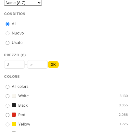
CONDITION
All
Nuovo
Usato
PREZZO (€)
–
OK
COLORE
All colors
White
3.130
Black
3.055
Red
2.066
Yellow
1.725