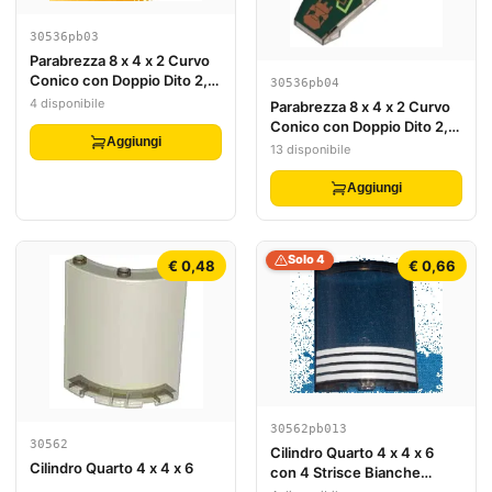
30536pb03
Parabrezza 8 x 4 x 2 Curvo
Conico con Doppio Dito 2,
30536pb04
Motivo Codice a Barre
4 disponibile
Parabrezza 8 x 4 x 2 Curvo
(Adesivo) - Set 7707
Conico con Doppio Dito 2,
Aggiungi
Motivo Circuiteria Exo-
13 disponibile
Force (Adesivo) - Set 7707
Aggiungi
Solo 4
€ 0,48
€ 0,66
30562pb013
30562
Cilindro Quarto 4 x 4 x 6
Cilindro Quarto 4 x 4 x 6
con 4 Strisce Bianche