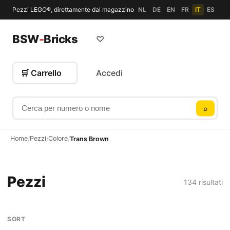
Pezzi LEGO®, direttamente dal magazzino
NL
DE
EN
FR
IT
ES
BSW
-
Bricks
♡
🛒 Carrello
Accedi
Cerca per numero o nome
⌕
Home
Pezzi
Colore
/
/
/
Trans Brown
Pezzi
134 risultati
SORT