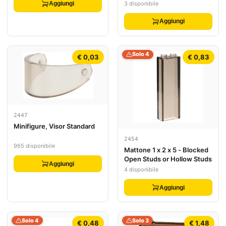
3 disponibile
Aggiungi
Aggiungi
Solo 4
€ 0,03
€ 0,83
2447
Minifigure, Visor Standard
2454
965 disponibile
Mattone 1 x 2 x 5 - Blocked
Open Studs or Hollow Studs
Aggiungi
4 disponibile
Aggiungi
Solo 4
Solo 3
€ 0,48
€ 1,48