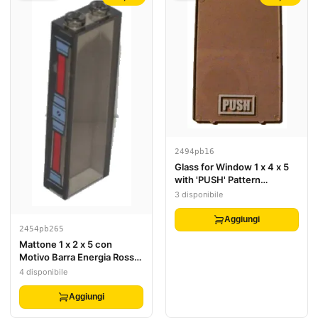
2494pb16
Glass for Window 1 x 4 x 5
with 'PUSH' Pattern
(Sticker) - Set 4513
3 disponibile
Aggiungi
2454pb265
Mattone 1 x 2 x 5 con
Motivo Barra Energia Rossa
(Adesivo) - Set 70596
4 disponibile
Aggiungi