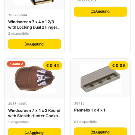
10 disponibile
Aggiungi
30372pb04
Windscreen 7 x 4 x 1 2/3
with Locking Dual 2 Fingers,
9 Teeth with SW Red
2 disponibile
Triangle Pattern
Aggiungi
Solo 2
€ 0,44
€ 0,09
30413
30384pb01
Pannello 1 x 4 x 1
Windscreen 7 x 4 x 2 Round
with Stealth Hunter Cockpit
Pattern (Stickers) - Set
94 disponibile
2 disponibile
7700
Aggiungi
Aggiungi