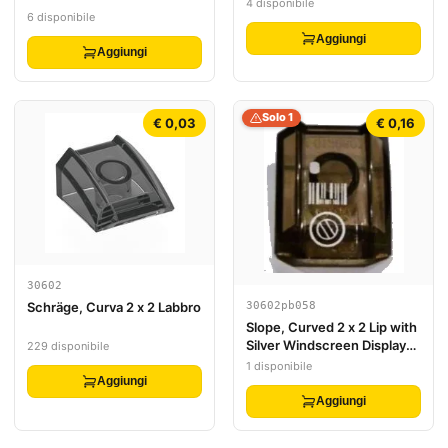
Motivo (Adesivo) - Set 4513
4 disponibile
6 disponibile
Aggiungi
Aggiungi
Solo 1
€ 0,03
€ 0,16
30602
Schräge, Curva 2 x 2 Labbro
30602pb058
Slope, Curved 2 x 2 Lip with
Silver Windscreen Display
229 disponibile
Pattern (Sticker) - Set 7704
1 disponibile
Aggiungi
Aggiungi