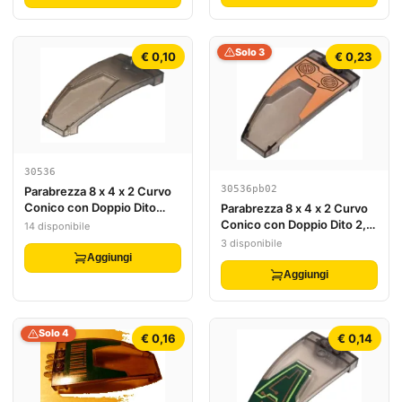
Solo 3
€ 0,10
€ 0,23
30536
30536pb02
Parabrezza 8 x 4 x 2 Curvo
Conico con Doppio Dito
Parabrezza 8 x 4 x 2 Curvo
Bloccante 2
Conico con Doppio Dito 2,
14 disponibile
Motivo 2 Bulloni Arancioni
3 disponibile
(Adesivo) - Set 7706
Aggiungi
Aggiungi
Solo 4
€ 0,16
€ 0,14